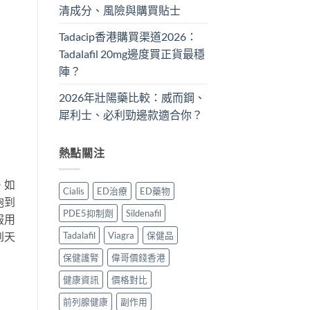
清成分、風險與購買貼士
Tadacip香港購買渠道2026：
Tadalafil 20mg邊度買正貨最穩
陣？
2026年壯陽藥比較：威而鋼、
犀利士、必利勁邊款適合你？
熱點關注
。如
Cialis
ED治療
ED藥物
砲到
PDE5抑制劑
Sildenafil
服用
Tadalafil
Viagra
保健品
到天
保健護腎
偉哥價錢香港
健康資訊
價格對比
前列腺健康
副作用