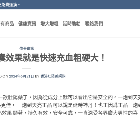
天免費退換。
所有商品
健康資訊
增大增粗
延時助勃
聯絡我們
偉哥資訊
囊效果就是快速充血粗硬大！
D ON
2024年6月21日
BY
香港壯陽藥網購
的一款壯陽藥了，因為從成分上就可以看出它是安全的。一炮到天
更佳， 一炮到天亮正品 可以說是延時神丹！也正因爲正品一炮
亮效果 顯著，持久有效，安全可靠，一直深受各界廣大男性的喜