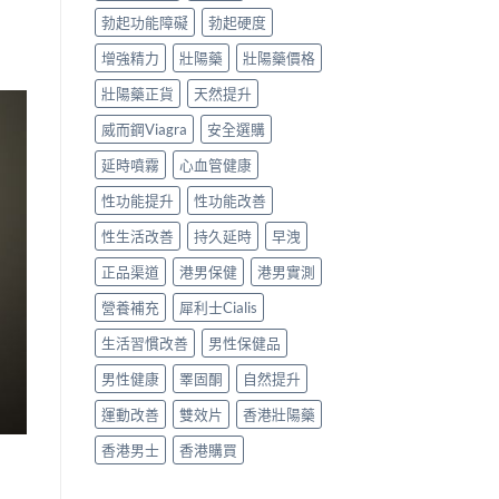
勃起功能障礙
勃起硬度
增強精力
壯陽藥
壯陽藥價格
壯陽藥正貨
天然提升
威而鋼Viagra
安全選購
延時噴霧
心血管健康
性功能提升
性功能改善
性生活改善
持久延時
早洩
正品渠道
港男保健
港男實測
營養補充
犀利士Cialis
生活習慣改善
男性保健品
男性健康
睪固酮
自然提升
運動改善
雙效片
香港壯陽藥
香港男士
香港購買