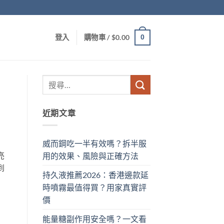
0
登入
購物車 /
$
0.00
近期文章
威而鋼吃一半有效嗎？拆半服
亮
用的效果、風險與正確方法
到
持久液推薦2026：香港邊款延
時噴霧最值得買？用家真實評
價
能量糖副作用安全嗎？一文看