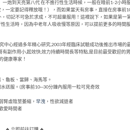
 一炮到天亮第八代 在不進行性生活時候，一般在睡前1-2小時
，一定要記得釋放哦！），而如果當天有房事，直接在房事前10
外，切記不可急於求成，不可超量服用！這裡說下，如果是第一
行性生活時，因為中老年人吸收慢等原因，可以提前更多的時間
研究中心經過多年精心研究,2003年經臨床試驗成功後推出市場的
哥有副作用小,起效快,效力持續時間長等特點,是目前最受歡迎的
邊的健康專家！
陽、龜板、當歸、海馬等。
送服。(房事前10─30分鐘內服用一粒可見奇效
弱腎虛陰莖萎縮，
早洩
，性欲減退者
歡愛時間者
🔥 立即前往訂購 🔥