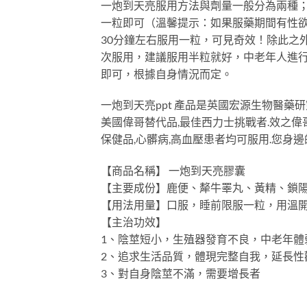
一炮到天亮服用方法與劑量一般分為兩種；
一粒即可（溫馨提示：如果服藥期間有性欲
30分鐘左右服用一粒，可見奇效！除此之
次服用，建議服用半粒就好，中老年人進
即可，根據自身情況而定。
一炮到天亮ppt 產品是英國宏源生物醫藥
美國偉哥替代品,最佳西力士挑戰者.效之偉
保健品,心髒病,高血壓患者均可服用.您身
【商品名稱】 一炮到天亮膠囊
【主要成份】鹿便、犛牛睪丸、黃精、鎖
【用法用量】口服，睡前限服一粒，用溫開水
【主治功效】
1、陰莖短小，生殖器發育不良，中老年體
2、追求生活品質，體現完整自我，延長性
3、對自身陰莖不滿，需要增長者