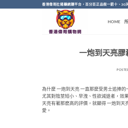
Skip
香港偉哥壯陽藥網購平台，百分百正品假一罰十、30
to
content
HOME
一炮到天亮膠
POSTE
為什麼 一炮到天亮 一直那麼受男士追捧
尤其對陰莖短小、早洩、性欲減退者，效果
天亮有著那麽高的評價，就顯得 一炮到天
愛。