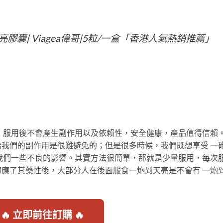
膠囊| Viagea偉哥|5粒/一盒「香港人氣熱銷推薦」
，服用後不會產生副作用以及依賴性，安全健康，產品值得信賴
我們的副作用是很難避免的；但是很多時候，我們既想享受 一
我們一些不良的影響。其實方法很簡單，那就是少量服用，每次
應了其藥性後，大部分人在後面服食一炮到天亮是不會有 一炮
🔥 立即前往訂購 🔥