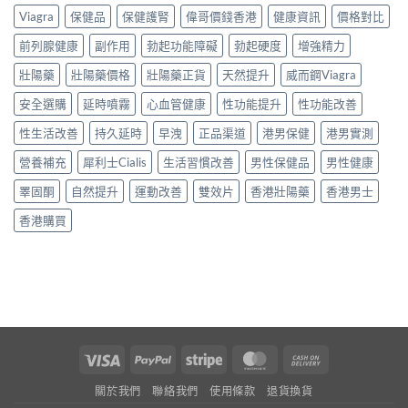
Viagra
保健品
保健護腎
偉哥價錢香港
健康資訊
價格對比
前列腺健康
副作用
勃起功能障礙
勃起硬度
增強精力
壯陽藥
壯陽藥價格
壯陽藥正貨
天然提升
威而鋼Viagra
安全選購
延時噴霧
心血管健康
性功能提升
性功能改善
性生活改善
持久延時
早洩
正品渠道
港男保健
港男實測
營養補充
犀利士Cialis
生活習慣改善
男性保健品
男性健康
睪固酮
自然提升
運動改善
雙效片
香港壯陽藥
香港男士
香港購買
Visa
PayPal
Stripe
MasterCard
Cash
On
關於我們
聯絡我們
使用條款
退貨換貨
Delivery