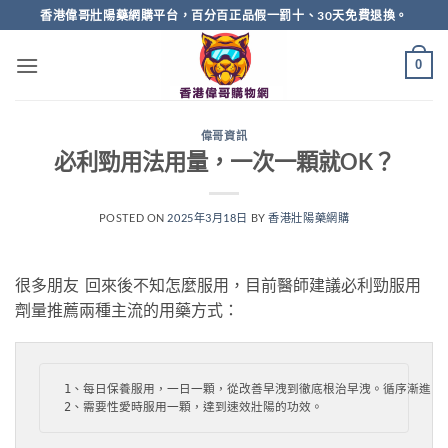
Skip
香港偉哥壯陽藥網購平台，百分百正品假一罰十、30天免費退換。
to
content
0
偉哥資訊
必利勁用法用量，一次一顆就OK？
POSTED ON
2025年3月18日
BY
香港壯陽藥網購
很多朋友 回來後不知怎麼服用，目前醫師建議必利勁服用
劑量推薦兩種主流的用藥方式：
1、每日保養服用，一日一顆，從改善早洩到徹底根治早洩。循序漸進的治
2、需要性愛時服用一顆，達到速效壯陽的功效。