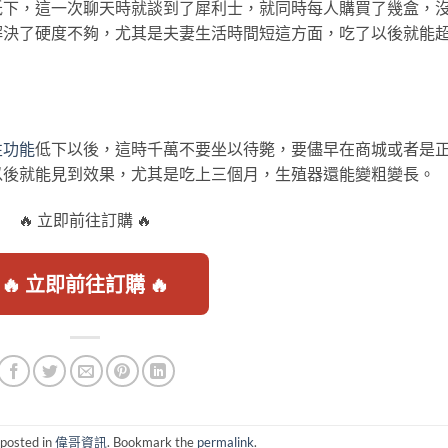
低下，這一次聊天時就談到了犀利士，就同時每人購買了幾盒，
解決了硬度不夠，尤其是夫妻生活時間短這方面，吃了以後就能
性功能
低下以後，這時千萬不要坐以待斃，要儘早在商城或者是
以後就能見到效果，尤其是吃上三個月，生殖器還能變粗變長。
🔥 立即前往訂購 🔥
🔥 立即前往訂購 🔥
 posted in
偉哥資訊
. Bookmark the
permalink
.