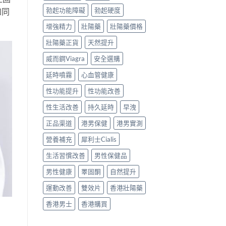
勃起功能障礙
勃起硬度
如同
增強精力
壯陽藥
壯陽藥價格
壯陽藥正貨
天然提升
威而鋼Viagra
安全選購
延時噴霧
心血管健康
性功能提升
性功能改善
性生活改善
持久延時
早洩
正品渠道
港男保健
港男實測
營養補充
犀利士Cialis
生活習慣改善
男性保健品
男性健康
睪固酮
自然提升
運動改善
雙效片
香港壯陽藥
香港男士
香港購買