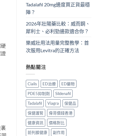
Tadalafil 20mg邊度買正貨最穩
陣？
2026年壯陽藥比較：威而鋼、
犀利士、必利勁邊款適合你？
樂威壯用法用量完整教學：首
起硬
次服用Levitra的正確方法
保證
熱點關注
Cialis
ED治療
ED藥物
PDE5抑制劑
Sildenafil
Tadalafil
Viagra
保健品
保健護腎
偉哥價錢香港
健康資訊
價格對比
從裏
前列腺健康
副作用
正固