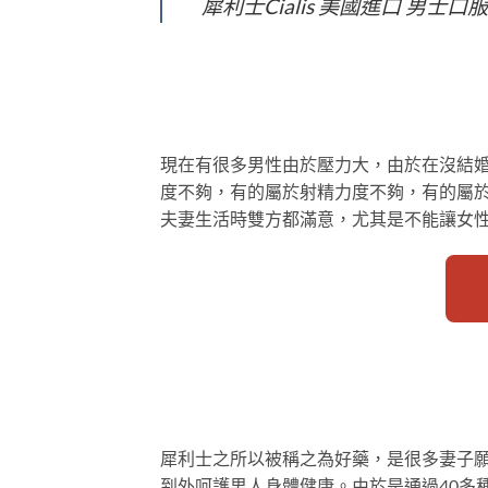
犀利士Cialis 美國進口 男士口
現在有很多男性由於壓力大，由於在沒結
度不夠，有的屬於射精力度不夠，有的屬
夫妻生活時雙方都滿意，尤其是不能讓女
犀利士之所以被稱之為好藥，是很多妻子
到外呵護男人身體健康。由於是通過40多