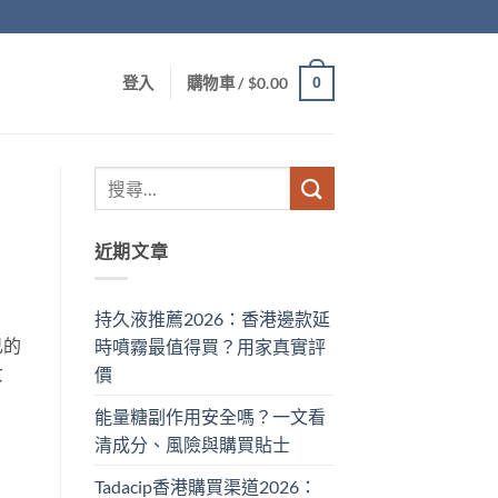
0
登入
購物車 /
$
0.00
近期文章
持久液推薦2026：香港邊款延
己的
時噴霧最值得買？用家真實評
女
價
能量糖副作用安全嗎？一文看
清成分、風險與購買貼士
Tadacip香港購買渠道2026：