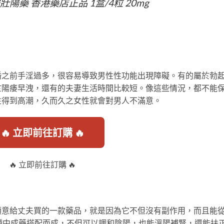
服壯陽藥 香港藥店正品 1盒/4粒 20mg
婚之前手淫過多，很容易導致男性性功能出現障礙。有的屬於勃
於陽痿早洩，還有的夫妻生活時間比較短。像這些情況，都不能
性得到高潮，久而久之女性就會對男人不滿意。
🔥 立即前往訂購 🔥
🔥 立即前往訂購 🔥
願意給丈夫買的一款藥品，就是因為它不但沒有副作用，而且能
種中成藥搭配而成，不但可以調和陰陽，也能溫陽補腎，還能扶