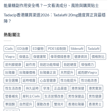
能量糖副作用安全嗎？一文看清成分、風險與購買貼士
Tadacip香港購買渠道2026：Tadalafil 20mg邊度買正貨最穩
陣？
熱點關注
Cialis
ED治療
ED藥物
PDE5抑制劑
Sildenafil
Tadalafil
Viagra
保健品
保健護腎
偉哥價錢香港
健康資訊
價格對比
前列腺健康
副作用
勃起功能障礙
勃起硬度
增強精力
壯陽藥
壯陽藥價格
壯陽藥正貨
天然提升
威而鋼Viagra
安全選購
延時噴霧
心血管健康
性功能提升
性功能改善
性生活改善
持久延時
早洩
正品渠道
港男保健
港男實測
營養補充
犀利士Cialis
生活習慣改善
男性保健品
男性健康
睪固酮
自然提升
運動改善
雙效片
香港壯陽藥
香港男士