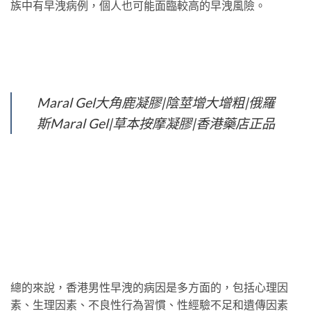
族中有早洩病例，個人也可能面臨較高的早洩風險。
Maral Gel大角鹿凝膠|陰莖增大增粗|俄羅
斯Maral Gel|草本按摩凝膠|香港藥店正品
總的來說，香港男性早洩的病因是多方面的，包括心理因
素、生理因素、不良性行為習慣、性經驗不足和遺傳因素