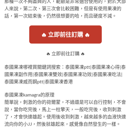
那種一次不夠盡興的人，範爺是非常適合使用的，對於大部
人來說，第二次、第三次會比較困難，但是有使用果凍的
話，第一次結束後，仍然很想要的哈，而且硬度不減。
🔥 立即前往訂購 🔥
🔥 立即前往訂購 🔥
泰國果凍哪裡買關鍵詞搜索：泰國果凍ptt|泰國果凍心得|泰
國果凍副作用|泰國果凍雙效|泰國果凍功效|泰國果凍吃法|
泰國果凍威而鋼ptt|泰國果凍香港
泰國果凍kamagra的原理
簡單說，刺激的你的荷爾蒙，不過還是可以自行控制，不會
說，當你吃完後，馬上一柱擎天，一般吃完後，收到刺激
了，才會快速雄起。使用後收到刺激，越來越多的血液快速
流向你的小JJ，然後就雄起來，感覺像自然發生的一樣。