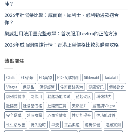
陣？
2026年壯陽藥比較：威而鋼、犀利士、必利勁邊款適合
你？
樂威壯用法用量完整教學：首次服用Levitra的正確方法
2026年威而鋼價錢行情：香港正貨價格比較與購買攻略
熱點關注
Cialis
ED治療
ED藥物
PDE5抑制劑
Sildenafil
Tadalafil
Viagra
保健品
保健護腎
偉哥價錢香港
健康資訊
價格對比
前列腺健康
副作用
勃起功能障礙
勃起硬度
增強精力
壯陽藥
壯陽藥價格
壯陽藥正貨
天然提升
威而鋼Viagra
安全選購
延時噴霧
心血管健康
性功能提升
性功能改善
性生活改善
持久延時
早洩
正品渠道
港男保健
港男實測