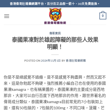
Skip
香港偉哥壯陽藥網購平台，百分百正品假一罰十、30天免費退換。
to
content
0
偉哥資訊
泰國果凍對於雄起障礙的那些人效果
明顯！
POSTED ON
2024年11月1日
BY
香港壯陽藥網購
你是不是總感覺不過癮，是不是感覺不夠盡興，然而又起不
來，這是你勃起不夠硬。強烈推薦小編自己也在使用的泰國
果凍kamagra，也有稱果醬的。泰國果凍的主要成分是西地
那非，大家可以自行百度下西地那非的作用，跟世界著名的
偉哥成分類似，泰國果凍kamagra目前常見的7小包裝如上
圖，還有50包裝的，7包裝的100mg，不同口味，菠蘿、芒