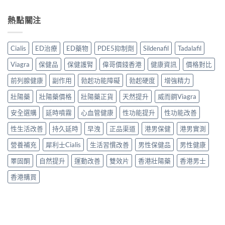
熱點關注
Cialis
ED治療
ED藥物
PDE5抑制劑
Sildenafil
Tadalafil
Viagra
保健品
保健護腎
偉哥價錢香港
健康資訊
價格對比
前列腺健康
副作用
勃起功能障礙
勃起硬度
增強精力
壯陽藥
壯陽藥價格
壯陽藥正貨
天然提升
威而鋼Viagra
安全選購
延時噴霧
心血管健康
性功能提升
性功能改善
性生活改善
持久延時
早洩
正品渠道
港男保健
港男實測
營養補充
犀利士Cialis
生活習慣改善
男性保健品
男性健康
睪固酮
自然提升
運動改善
雙效片
香港壯陽藥
香港男士
香港購買