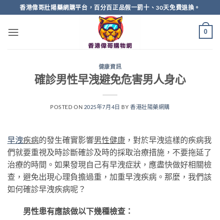
Skip
香港偉哥壯陽藥網購平台，百分百正品假一罰十、30天免費退換。
to
content
0
健康資訊
確診男性早洩避免危害男人身心
POSTED ON
2025年7月4日
BY
香港壯陽藥網購
早洩
疾病
的發生確實影響
男性
健康
，對於早洩這樣的疾病我
們就要重視及時診斷確診及時的採取治療措施，不要拖延了
治療的時間。如果發現自己有早洩症狀，應盡快做好相關檢
查，避免出現心理負擔過重，加重早洩疾病。那麼，我們該
如何確診早洩疾病呢？
男性患有應該做以下幾種檢查：