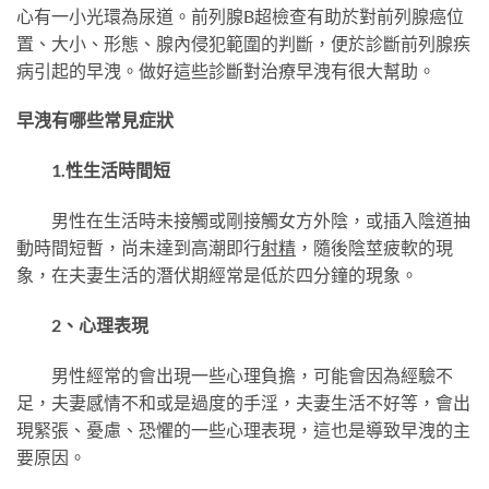
心有一小光環為尿道。前列腺B超檢查有助於對前列腺癌位
置、大小、形態、腺內侵犯範圍的判斷，便於診斷前列腺疾
病引起的早洩。做好這些診斷對治療早洩有很大幫助。
早洩有哪些常見症狀
1.性生活時間短
男性在生活時未接觸或剛接觸女方外陰，或插入陰道抽
動時間短暫，尚未達到高潮即行
射精
，隨後陰莖疲軟的現
象，在夫妻生活的潛伏期經常是低於四分鐘的現象。
2、心理表現
男性經常的會出現一些心理負擔，可能會因為經驗不
足，夫妻感情不和或是過度的手淫，夫妻生活不好等，會出
現緊張、憂慮、恐懼的一些心理表現，這也是導致早洩的主
要原因。