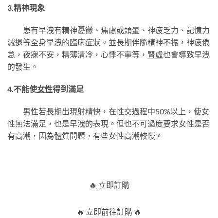
3.精神現象
患有早洩有精神憂鬱、焦慮或頭暈、神疲乏力、記憶力
減退等全身早洩的
臨床
症狀。並長期伴隨精神不振，神疲倦
怠，夜寐不安，精薄清冷，心悸不寧等，
腎虛
也會導致早洩
的發生。
4.不能使
女性
得到滿足
男性若長期出現射精快，在性交過程中50%以上，使女
性無法滿足，也是早洩的表現。但也不可過度要求女性是否
有高潮，因為體質問題，有些女性高潮較慢。
🔥 立即訂購
🔥 立即前往訂購 🔥