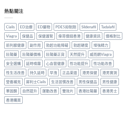
熱點關注
Cialis
ED治療
ED藥物
PDE5抑制劑
Sildenafil
Tadalafil
Viagra
保健品
保健護腎
偉哥價錢香港
健康資訊
價格對比
前列腺健康
副作用
勃起功能障礙
勃起硬度
增強精力
壯陽藥
壯陽藥價格
壯陽藥正貨
天然提升
威而鋼Viagra
安全選購
延時噴霧
心血管健康
性功能提升
性功能改善
性生活改善
持久延時
早洩
正品渠道
港男保健
港男實測
營養補充
犀利士Cialis
生活習慣改善
男性保健品
男性健康
睪固酮
自然提升
運動改善
雙效片
香港壯陽藥
香港男士
香港購買