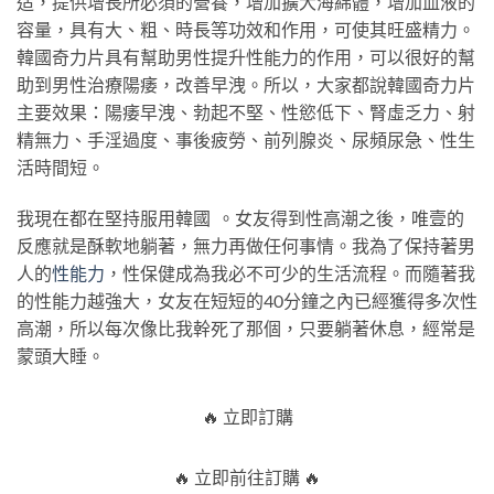
造，提供增長所必須的營養，增加擴大海綿體，增加血液的
容量，具有大、粗、時長等功效和作用，可使其旺盛精力。
韓國奇力片具有幫助男性提升性能力的作用，可以很好的幫
助到男性治療陽痿，改善早洩。所以，大家都說韓國奇力片
主要效果：陽痿早洩、勃起不堅、性慾低下、腎虛乏力、射
精無力、手淫過度、事後疲勞、前列腺炎、尿頻尿急、性生
活時間短。
我現在都在堅持服用韓國 。女友得到性高潮之後，唯壹的
反應就是酥軟地躺著，無力再做任何事情。我為了保持著男
人的
性能力
，性保健成為我必不可少的生活流程。而隨著我
的性能力越強大，女友在短短的40分鐘之內已經獲得多次性
高潮，所以每次像比我幹死了那個，只要躺著休息，經常是
蒙頭大睡。
🔥 立即訂購
🔥 立即前往訂購 🔥