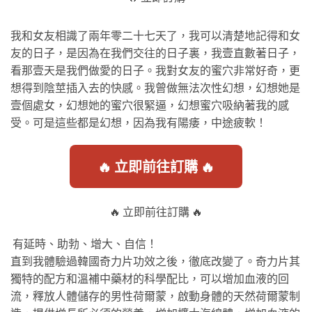
我和女友相識了兩年零二十七天了，我可以清楚地記得和女
友的日子，是因為在我們交往的日子裏，我壹直數著日子，
看那壹天是我們做愛的日子。我對女友的蜜穴非常好奇，更
想得到陰莖插入去的快感。我曾做無法次性幻想，幻想她是
壹個處女，幻想她的蜜穴很緊逼，幻想蜜穴吸納著我的感
受。可是這些都是幻想，因為我有陽痿，中途疲軟！
🔥 立即前往訂購 🔥
🔥 立即前往訂購 🔥
有延時、助勃、增大、自信！
直到我體驗過韓國奇力片功效之後，徹底改變了。奇力片其
獨特的配方和溫補中藥材的科學配比，可以增加血液的回
流，釋放人體儲存的男性荷爾蒙，啟動身體的天然荷爾蒙制