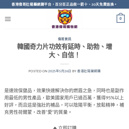
Skip
香港偉哥壯陽藥網購平台，百分百正品假一罰十、30天免費退換。
to
content
0
偉哥資訊
韓國奇力片功效有延時、助勃、增
大、自信！
POSTED ON
2025年5月26日
BY
香港壯陽藥網購
是速效保健品，效果快速解決你的燃眉之急，同時也是副作
用最低的男性產品，歐美國家用戶已過百萬，獲得95%以上
好評，而且這是強壯的補品，可以陰陽平衡，放鬆精神，補
充男性荷爾蒙，改善“愛”的質量。
🔥 立即訂購