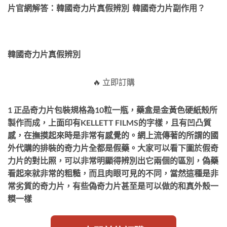
片官網解答：韓國奇力片真假辨別 韓國奇力片副作用？
韓國奇力片真假辨別
🔥 立即訂購
1 正品奇力片包裝規格為10粒一瓶，藥盒是金黃色硬紙殼所
製作而成，上面印有KELLETT FILMS的字樣，且有凹凸質
感，在撫摸起來時是非常有感覺的。網上流傳著的所謂的國
外代購的排裝的奇力片全都是假藥。大家可以看下圖於假奇
力片的對比照，可以非常明顯得辨別出它兩個的區別，偽藥
看起來就非常的粗糙，而且肉眼可見的不同，當然這種是非
常劣質的奇力片，有些偽奇力片甚至是可以做的和真外殼一
糢一樣