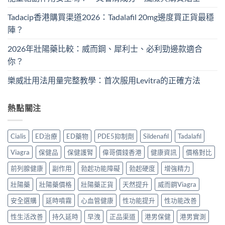
Tadacip香港購買渠道2026：Tadalafil 20mg邊度買正貨最穩
陣？
2026年壯陽藥比較：威而鋼、犀利士、必利勁邊款適合
你？
樂威壯用法用量完整教學：首次服用Levitra的正確方法
熱點關注
Cialis
ED治療
ED藥物
PDE5抑制劑
Sildenafil
Tadalafil
Viagra
保健品
保健護腎
偉哥價錢香港
健康資訊
價格對比
前列腺健康
副作用
勃起功能障礙
勃起硬度
增強精力
壯陽藥
壯陽藥價格
壯陽藥正貨
天然提升
威而鋼Viagra
安全選購
延時噴霧
心血管健康
性功能提升
性功能改善
性生活改善
持久延時
早洩
正品渠道
港男保健
港男實測