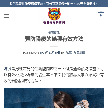
Skip
香港偉哥壯陽藥網購平台，百分百正品假一罰十、30天免費退換。
to
content
0
偉哥資訊
預防陽痿的幾種有效方法
POSTED ON
2023年11月30日
BY
香港壯陽藥網購
陽痿
是男性常見的性功能問題之一，但是通過預防措施，可
以有效地減少陽痿的發生率。下面我們將為大家介紹幾種有
效的預防陽痿的方法。