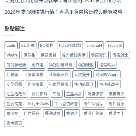
樂威壯用法用量完整教學：首次服用Levitra的正確方法
2026年威而鋼價錢行情：香港正貨價格比較與購買攻略
熱點關注
Cialis
ED治療
ED藥物
PDE5抑制劑
Sildenafil
Tadalafil
Viagra
保健品
保健護腎
偉哥價錢香港
健康資訊
價格對比
前列腺健康
副作用
勃起功能障礙
勃起硬度
增強精力
壯陽藥
壯陽藥價格
壯陽藥正貨
天然提升
威而鋼Viagra
安全選購
延時噴霧
心血管健康
性功能提升
性功能改善
性生活改善
持久延時
早洩
正品渠道
港男保健
港男實測
營養補充
犀利士Cialis
生活習慣改善
男性保健品
男性健康
睪固酮
自然提升
運動改善
雙效片
香港壯陽藥
香港男士
香港購買