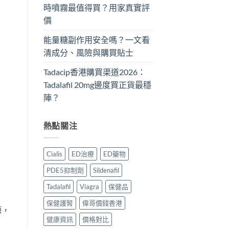
時噴霧最值得買？用家真實評
價
能量糖副作用安全嗎？一文看
清成分、風險與購買貼士
Tadacip香港購買渠道2026：
Tadalafil 20mg邊度買正貨最穩
陣？
熱點關注
Cialis
ED治療
ED藥物
PDE5抑制劑
Sildenafil
Tadalafil
Viagra
保健品
保健護腎
偉哥價錢香港
源，
健康資訊
價格對比