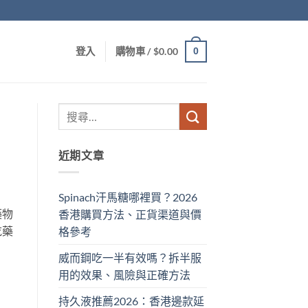
0
登入
購物車 /
$
0.00
近期文章
Spinach汗馬糖哪裡買？2026
藥物
香港購買方法、正貨渠道與價
吃藥
格參考
威而鋼吃一半有效嗎？拆半服
用的效果、風險與正確方法
持久液推薦2026：香港邊款延