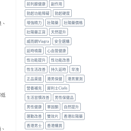
前列腺健康
副作用
勃起功能障礙
勃起硬度
增強精力
壯陽藥
壯陽藥價格
果、
壯陽藥正貨
天然提升
威而鋼Viagra
安全選購
延時噴霧
心血管健康
性功能提升
性功能改善
性生活改善
持久延時
早洩
正品渠道
港男保健
港男實測
營養補充
犀利士Cialis
擇低
生活習慣改善
男性保健品
男性健康
睪固酮
自然提升
運動改善
雙效片
香港壯陽藥
香港男士
香港購買
類、