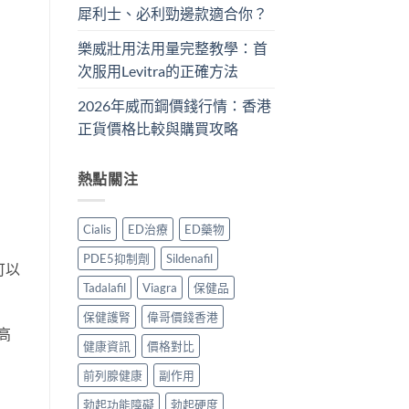
犀利士、必利勁邊款適合你？
樂威壯用法用量完整教學：首
次服用Levitra的正確方法
2026年威而鋼價錢行情：香港
正貨價格比較與購買攻略
熱點關注
Cialis
ED治療
ED藥物
PDE5抑制劑
Sildenafil
可以
Tadalafil
Viagra
保健品
保健護腎
偉哥價錢香港
高
健康資訊
價格對比
前列腺健康
副作用
勃起功能障礙
勃起硬度