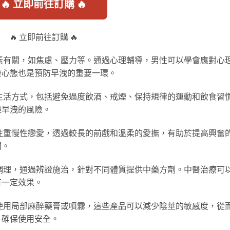
🔥 立即前往訂購 🔥
🔥 立即前往訂購 🔥
素有關，如焦慮、壓力等。通過心理輔導，男性可以學會應對心
康心態也是預防早洩的重要一環。
生活方式，包括避免過度飲酒、戒煙、保持規律的運動和飲食習
輕早洩的風險。
注重慢性戀愛，透過較長的前戲和溫柔的愛撫，有助於提高興奮
間。
調理，通過辨證施治，針對不同體質提供中藥方劑。中醫治療可
有一定效果。
使用局部麻醉藥膏或噴霧，這些產品可以減少陰莖的敏感度，從
，確保使用安全。