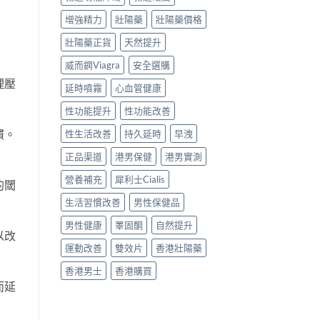
增強精力
壯陽藥
壯陽藥價格
壯陽藥正貨
天然提升
威而鋼Viagra
安全選購
理壓
延時噴霧
心血管健康
性功能提升
性功能改善
慣。
性生活改善
持久延時
早洩
正品渠道
港男保健
港男實測
營養補充
犀利士Cialis
的閾
生活習慣改善
男性保健品
男性健康
睪固酮
自然提升
以改
運動改善
雙效片
香港壯陽藥
香港男士
香港購買
而延