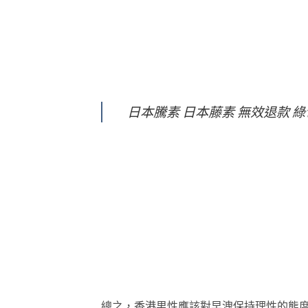
日本騰素 日本藤素 無效退款 
總之，香港男性應該對早洩保持理性的態