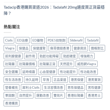
Tadacip香港購買渠道2026：Tadalafil 20mg邊度買正貨最穩
陣？
熱點關注
Cialis
ED治療
ED藥物
PDE5抑制劑
Sildenafil
Tadalafil
Viagra
保健品
保健護腎
偉哥價錢香港
健康資訊
價格對比
前列腺健康
副作用
勃起功能障礙
勃起硬度
增強精力
壯陽藥
壯陽藥價格
壯陽藥正貨
天然提升
威而鋼Viagra
安全選購
延時噴霧
心血管健康
性功能提升
性功能改善
性生活改善
持久延時
早洩
正品渠道
港男保健
港男實測
營養補充
犀利士Cialis
生活習慣改善
男性保健品
男性健康
睪固酮
自然提升
運動改善
雙效片
香港壯陽藥
香港男士
香港購買