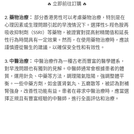
🔥 立即前往訂購 🔥
2. 藥物治療：
部分香港男性可以考慮藥物治療，特別是在
心理因素或生理問題引起的早洩情況下。選擇性5-羥色胺再
吸收抑制劑（SSRI）等藥物，被證實對提高射精閾值和延長
性行為時間具有一定效果。然而，在使用藥物治療時，應該
謹慎遵從醫生的建議，以確保安全性和有效性。
3. 中醫治療：
中醫治療作為一種古老而豐富的醫學體系，
對早洩問題也有獨到的見解。中醫師通常會根據患者的體
質，運用針灸、中藥等方法，調理陽氣陰陽，強調整體平
衡。一些中藥方劑，如金匱肾氣丸、五磨散等，被認為對補
腎強身，改善性功能有益。患者在尋求中醫治療時，應當選
擇正規且有豐富經驗的中醫師，進行全面評估和治療。