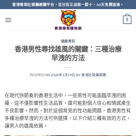
Skip
香港偉哥壯陽藥網購平台，百分百正品假一罰十、30天免費退換。
to
content
0
健康資訊
香港男性尋找雄風的關鍵：三種治療
早洩的方法
POSTED ON
2024年1月19日
BY
香港壯陽藥網購
在現代快節奏的香港生活中，一些男性可能面臨
早洩
的困
擾，這不僅影響性生活品質，還可能對個人信心和情感產生
不良影響。然而，對於這個常見的性功能問題，香港男性有
多種治療早洩的方法可供選擇，以下介紹三種有效的方式，
讓男人的雄風依舊。