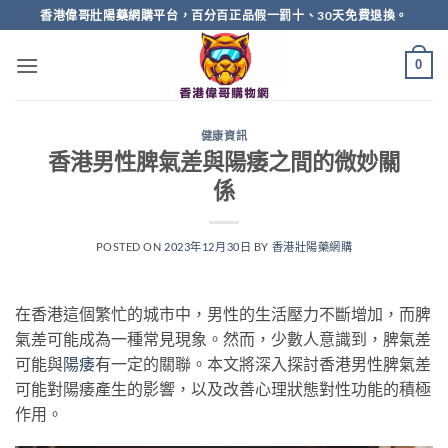
Skip
香港偉哥壯陽藥網購平台，百分百正品假一罰十、30天免費退換。
to
content
0
健康資訊
香港男性脾氣差與陽痿之間的微妙關
係
POSTED ON
2023年12月30日
BY
香港壯陽藥網購
在香港這個繁忙的城市中，男性的生活壓力不斷增加，而脾
氣差可能成為一種常見現象。然而，少數人意識到，脾氣差
可能與
陽痿
有一定的關聯。本文將深入探討香港男性脾氣差
可能對陽痿產生的影響，以及改善心理狀態對性功能的積極
作用。