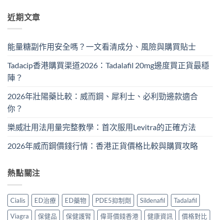
近期文章
能量糖副作用安全嗎？一文看清成分、風險與購買貼士
Tadacip香港購買渠道2026：Tadalafil 20mg邊度買正貨最穩
陣？
2026年壯陽藥比較：威而鋼、犀利士、必利勁邊款適合
你？
樂威壯用法用量完整教學：首次服用Levitra的正確方法
2026年威而鋼價錢行情：香港正貨價格比較與購買攻略
熱點關注
Cialis
ED治療
ED藥物
PDE5抑制劑
Sildenafil
Tadalafil
Viagra
保健品
保健護腎
偉哥價錢香港
健康資訊
價格對比