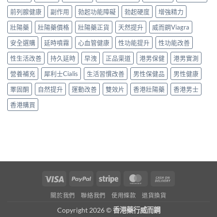
前列腺健康
副作用
勃起功能障礙
勃起硬度
增強精力
壯陽藥
壯陽藥價格
壯陽藥正貨
天然提升
威而鋼Viagra
安全選購
延時噴霧
心血管健康
性功能提升
性功能改善
性生活改善
持久延時
早洩
正品渠道
港男保健
港男實測
營養補充
犀利士Cialis
生活習慣改善
男性保健品
男性健康
睪固酮
自然提升
運動改善
雙效片
香港壯陽藥
香港男士
香港購買
Visa
PayPal
Stripe
MasterCard
Cash
On
關於我們
聯絡我們
使用條款
退貨換貨
Delivery
Copyright 2026 ©
香港藥行威而鋼