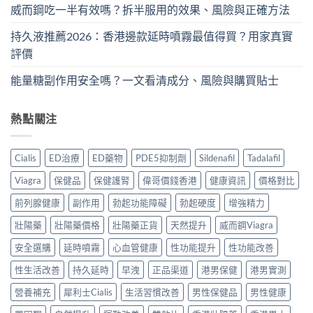
威而鋼吃一半有效嗎？拆半服用的效果、風險與正確方法
持久液推薦2026：香港邊款延時噴霧最值得買？用家真實
評價
能量糖副作用安全嗎？一文看清成分、風險與購買貼士
熱點關注
Cialis
ED治療
ED藥物
PDE5抑制劑
Sildenafil
Tadalafil
Viagra
保健品
保健護腎
偉哥價錢香港
健康資訊
價格對比
前列腺健康
副作用
勃起功能障礙
勃起硬度
增強精力
壯陽藥
壯陽藥價格
壯陽藥正貨
天然提升
威而鋼Viagra
安全選購
延時噴霧
心血管健康
性功能提升
性功能改善
性生活改善
持久延時
早洩
正品渠道
港男保健
港男實測
營養補充
犀利士Cialis
生活習慣改善
男性保健品
男性健康