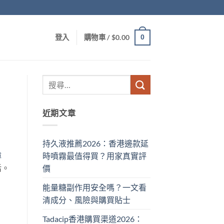
0
登入
購物車 /
$
0.00
近期文章
持久液推薦2026：香港邊款延
障
時噴霧最值得買？用家真實評
活。
價
能量糖副作用安全嗎？一文看
清成分、風險與購買貼士
Tadacip香港購買渠道2026：