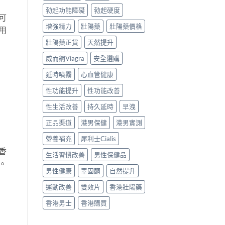
勃起功能障礙
勃起硬度
可
增強精力
壯陽藥
壯陽藥價格
用
壯陽藥正貨
天然提升
威而鋼Viagra
安全選購
延時噴霧
心血管健康
性功能提升
性功能改善
性生活改善
持久延時
早洩
正品渠道
港男保健
港男實測
營養補充
犀利士Cialis
香
生活習慣改善
男性保健品
。
男性健康
睪固酮
自然提升
運動改善
雙效片
香港壯陽藥
香港男士
香港購買