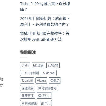
Tadalafil 20mg邊度買正貨最穩
陣？
2026年壯陽藥比較：威而鋼、
犀利士、必利勁邊款適合你？
樂威壯用法用量完整教學：首
次服用Levitra的正確方法
熱點關注
Cialis
ED治療
ED藥物
PDE5抑制劑
Sildenafil
都
Tadalafil
Viagra
保健品
食
保健護腎
偉哥價錢香港
健康資訊
價格對比
前列腺健康
副作用