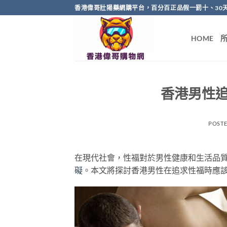
Skip
香港偉哥壯陽藥網購平台，百分百正品假一罰十、30
to
content
HOME
香港男性
POST
在現代社會，性福對於男性健康和生活品
礙
。本文將探討香港男性在追求性福時應