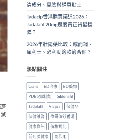
清成分、風險與購買貼士
Tadacip香港購買渠道2026：
Tadalafil 20mg邊度買正貨最穩
陣？
2026年壯陽藥比較：威而鋼、
犀利士、必利勁邊款適合你？
熱點關注
Cialis
ED治療
ED藥物
PDE5抑制劑
Sildenafil
經濟
Tadalafil
Viagra
保健品
，減
保健護腎
偉哥價錢香港
健康資訊
價格對比
前列腺健康
副作用