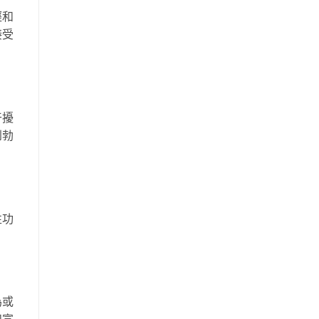
經和
接受
干擾
到勃
性功
為或
和宣