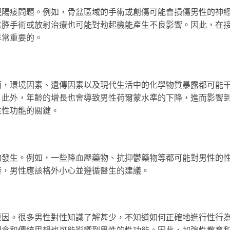
現陽痿問題。例如，骨盆區域的手術或創傷可能會損傷男性的神
盆腔手術或放射治療也可能對勃起機能產生不良影響。因此，在
非常重要的。
而，環境因素、遺傳因素以及現代生活中的化學物質暴露都可能
。此外，年齡的增長也會導致男性荷爾蒙水準的下降，進而影響
性性功能的關鍵。
的發生。例如，一些降血壓藥物、抗抑鬱藥物等都可能對男性的
時，男性應該格外小心並遵循醫生的建議。
原因。很多男性對性知識了解甚少，不知道如何正確地進行性行
觀念和傳統思想也可能影響到男性的性功能。因此，加強性教育