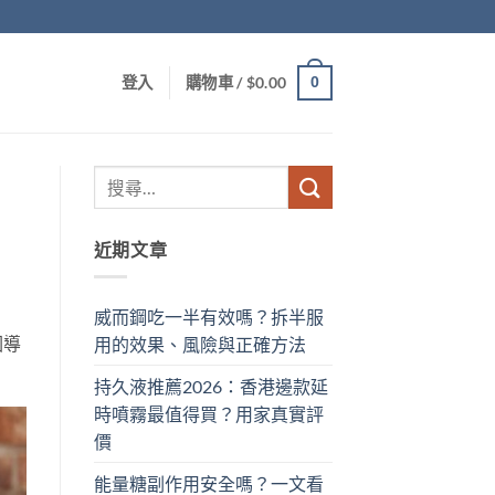
0
登入
購物車 /
$
0.00
近期文章
威而鋼吃一半有效嗎？拆半服
因導
用的效果、風險與正確方法
。
持久液推薦2026：香港邊款延
時噴霧最值得買？用家真實評
價
能量糖副作用安全嗎？一文看