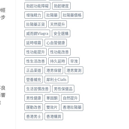
勃起功能障礙
勃起硬度
神經
增強精力
壯陽藥
壯陽藥價格
一步
壯陽藥正貨
天然提升
威而鋼Viagra
安全選購
延時噴霧
心血管健康
性功能提升
性功能改善
性生活改善
持久延時
早洩
正品渠道
港男保健
港男實測
營養補充
犀利士Cialis
不良
生活習慣改善
男性保健品
影響
男性健康
睪固酮
自然提升
途
運動改善
雙效片
香港壯陽藥
香港男士
香港購買