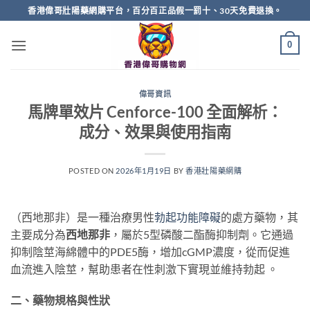
Skip
香港偉哥壯陽藥網購平台，百分百正品假一罰十、30天免費退換。
to
content
0
偉哥資訊
馬牌單效片 Cenforce-100 全面解析：
成分、效果與使用指南
POSTED ON
2026年1月19日
BY
香港壯陽藥網購
（西地那非）是一種治療男性
勃起功能障礙
的處方藥物，其
主要成分為
西地那非
，屬於5型磷酸二酯酶抑制劑。它通過
抑制陰莖海綿體中的PDE5酶，增加cGMP濃度，從而促進
血流進入陰莖，幫助患者在性刺激下實現並維持勃起 。
二、藥物規格與性狀