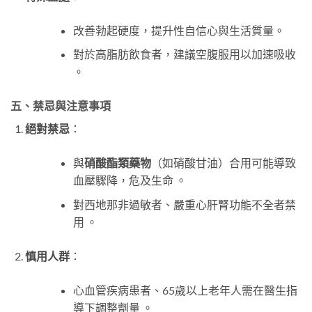
改善勃起硬度，提升性自信心與生活質量。
對於高脂肪飲食者，建議空腹服用以加速吸收
。
五、禁忌與注意事項
絕對禁忌
：
與
硝酸酯類藥物
（如硝酸甘油）合用可能導致
血壓驟降，危及生命 。
對西地那非過敏者、嚴重心肝腎功能不全者禁
用 。
慎用人群
：
心血管疾病患者、65歲以上老年人需在醫生指
導下調整劑量 。