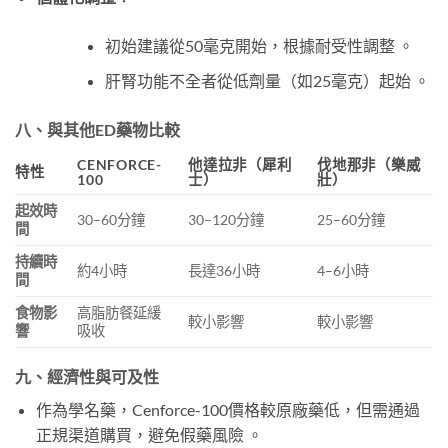
初始建議從50毫克開始，根據耐受性調整 。
肝腎功能不全者從低劑量（如25毫克）起始 。
八、與其他ED藥物比較
CENFORCE-
他達拉非（犀利
伐地那非（樂威
特性
100
士）
壯）
起效時
30–60分鐘
30–120分鐘
25–60分鐘
間
持續時
約4小時
長達36小時
4–6小時
間
食物影
高脂肪餐延緩
較小影響
較小影響
響
吸收
九、經濟性與可及性
作為學名藥，Cenforce-100價格較原廠藥低，但需通過
正規渠道購買，避免假藥風險 。