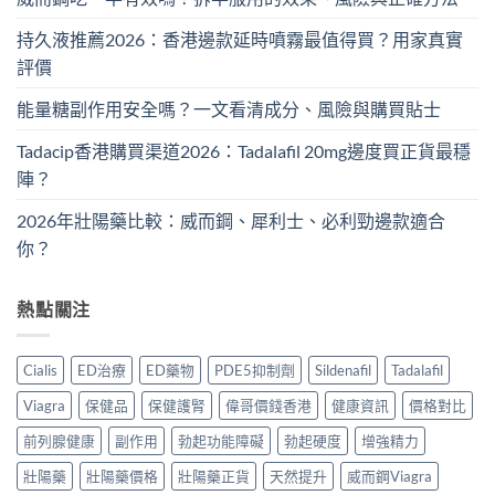
持久液推薦2026：香港邊款延時噴霧最值得買？用家真實
評價
能量糖副作用安全嗎？一文看清成分、風險與購買貼士
Tadacip香港購買渠道2026：Tadalafil 20mg邊度買正貨最穩
陣？
2026年壯陽藥比較：威而鋼、犀利士、必利勁邊款適合
你？
熱點關注
Cialis
ED治療
ED藥物
PDE5抑制劑
Sildenafil
Tadalafil
Viagra
保健品
保健護腎
偉哥價錢香港
健康資訊
價格對比
前列腺健康
副作用
勃起功能障礙
勃起硬度
增強精力
壯陽藥
壯陽藥價格
壯陽藥正貨
天然提升
威而鋼Viagra