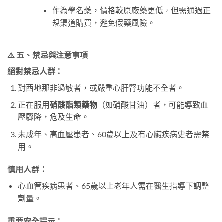
作為學名藥，價格較原廠藥更低，但需通過正
規渠道購買，避免假藥風險。
⚠️ 五、禁忌與注意事項
絕對禁忌人群
：
對西地那非過敏者，或嚴重心肝腎功能不全者。
正在服用
硝酸酯類藥物
（如硝酸甘油）者，可能導致血
壓驟降，危及生命。
未成年、高血壓患者、60歲以上及有心臟疾病史者需禁
用。
慎用人群
：
心血管疾病患者、65歲以上老年人需在醫生指導下調整
劑量。
重要安全提示
：