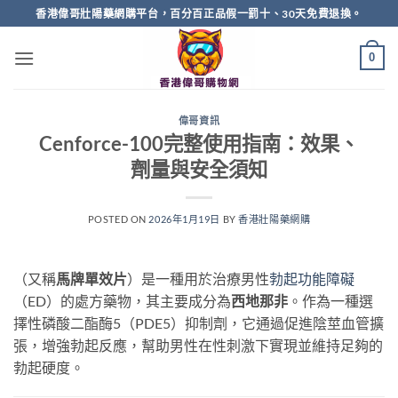
Skip
香港偉哥壯陽藥網購平台，百分百正品假一罰十、30天免費退換。
to
content
0
偉哥資訊
Cenforce-100完整使用指南：效果、
劑量與安全須知
POSTED ON
2026年1月19日
BY
香港壯陽藥網購
（又稱
馬牌單效片
）是一種用於治療男性
勃起功能障礙
（ED）的處方藥物，其主要成分為
西地那非
。作為一種選
擇性磷酸二酯酶5（PDE5）抑制劑，它通過促進陰莖血管擴
張，增強勃起反應，幫助男性在性刺激下實現並維持足夠的
勃起硬度。