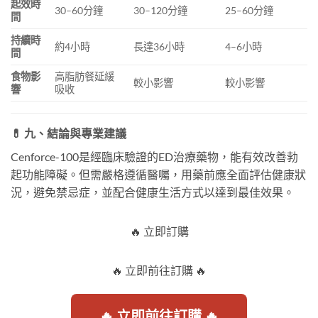
起效時
30–60分鐘
30–120分鐘
25–60分鐘
間
持續時
約4小時
長達36小時
4–6小時
間
食物影
高脂肪餐延緩
較小影響
較小影響
響
吸收
💊 九、結論與專業建議
Cenforce-100是經臨床驗證的ED治療藥物，能有效改善勃
起功能障礙。但需嚴格遵循醫囑，用藥前應全面評估健康狀
況，避免禁忌症，並配合健康生活方式以達到最佳效果。
🔥 立即訂購
🔥 立即前往訂購 🔥
🔥 立即前往訂購 🔥