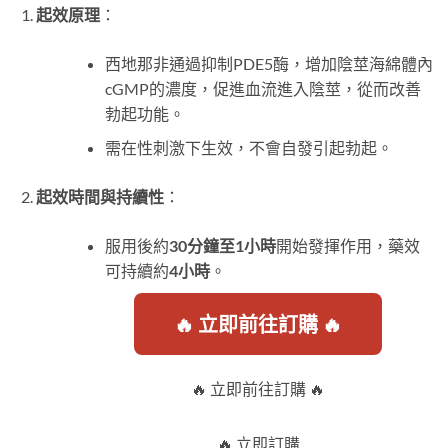
起效原理
：
西地那非通過抑制PDE5酶，增加陰莖海綿體內
cGMP的濃度，促進血流進入陰莖，從而改善
勃起功能。
需在性刺激下生效，不會自發引起勃起。
起效時間與持續性
：
服用後約
30分鐘至1小時
開始發揮作用，藥效
可持續約
4小時
。
🔥 立即前往訂購 🔥
🔥 立即前往訂購 🔥
🔥 立即訂購