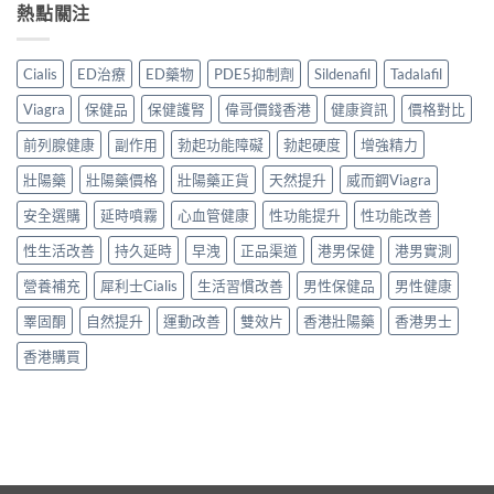
熱點關注
Cialis
ED治療
ED藥物
PDE5抑制劑
Sildenafil
Tadalafil
Viagra
保健品
保健護腎
偉哥價錢香港
健康資訊
價格對比
前列腺健康
副作用
勃起功能障礙
勃起硬度
增強精力
壯陽藥
壯陽藥價格
壯陽藥正貨
天然提升
威而鋼Viagra
安全選購
延時噴霧
心血管健康
性功能提升
性功能改善
性生活改善
持久延時
早洩
正品渠道
港男保健
港男實測
營養補充
犀利士Cialis
生活習慣改善
男性保健品
男性健康
睪固酮
自然提升
運動改善
雙效片
香港壯陽藥
香港男士
香港購買