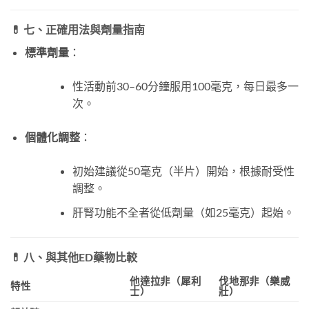
💊 七、正確用法與劑量指南
標準劑量
：
性活動前30–60分鐘服用100毫克，每日最多一
次。
個體化調整
：
初始建議從50毫克（半片）開始，根據耐受性
調整。
肝腎功能不全者從低劑量（如25毫克）起始。
💊 八、與其他ED藥物比較
他達拉非（犀利
伐地那非（樂威
特性
士）
壯）