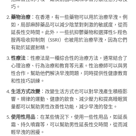
巧。
藥物治療
：在香港，有一些藥物可以用於治療早洩。例
如，局部麻醉藥品可以減少陰莖對刺激的敏感度，從而
延長性交時間。此外，一些抗抑鬱藥物和選擇性5-羥色
胺再吸收抑制劑（SSRI）也被用於治療早洩，因為它們
有助於延遲射精。
性療法
：性療法是一種綜合性的治療方法，通常結合了
心理治療、行為治療和教育等元素。性治療師可以與男
性合作，幫助他們解決早洩問題，同時提供性健康教育
和性技巧訓練。
生活方式改變
：改變生活方式也可以對早洩產生積極影
響。規律的運動、健康的飲食、減少壓力和提高睡眠質
量都可以幫助男性改善性功能，減少早洩的發生。
使用性用品
：在某些情況下，使用一些性用品，如延長
霜、持久噴霧等，可以幫助男性延長性交時間，從而減
輕早洩的困擾。