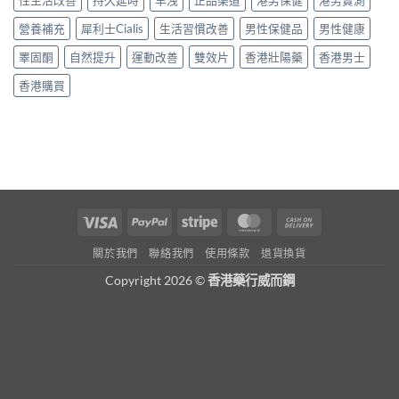
性生活改善
持久延時
早洩
正品渠道
港男保健
港男實測
營養補充
犀利士Cialis
生活習慣改善
男性保健品
男性健康
睪固酮
自然提升
運動改善
雙效片
香港壯陽藥
香港男士
香港購買
Visa
PayPal
Stripe
MasterCard
Cash
On
關於我們
聯絡我們
使用條款
退貨換貨
Delivery
Copyright 2026 ©
香港藥行威而鋼