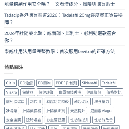
能量糖副作用安全嗎？一文看清成分、風險與購買貼士
Tadacip香港購買渠道2026：Tadalafil 20mg邊度買正貨最穩
陣？
2026年壯陽藥比較：威而鋼、犀利士、必利勁邊款適合
你？
樂威壯用法用量完整教學：首次服用Levitra的正確方法
熱點關注
Cialis
ED治療
ED藥物
PDE5抑制劑
Sildenafil
Tadalafil
Viagra
保健品
保健護腎
偉哥價錢香港
健康資訊
價格對比
前列腺健康
副作用
勃起功能障礙
勃起硬度
增強精力
壯陽藥
壯陽藥價格
壯陽藥正貨
天然提升
威而鋼Viagra
安全選購
延時噴霧
心血管健康
性功能提升
性功能改善