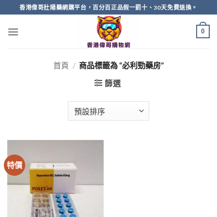
Skip
香港偉哥壯陽藥網購平台，百分百正品假一罰十、30天免費退換。
to
content
0
首頁
/
商品標籤為 “必利勁藥房”
篩選
特價