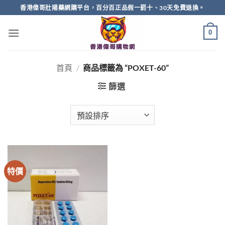
Skip
香港偉哥壯陽藥網購平台，百分百正品假一罰十、30天免費退換。
to
content
0
首頁
/
商品標籤為 “POXET-60”
篩選
特價