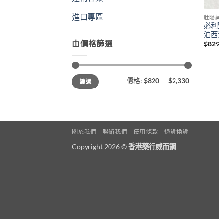
進口專區
壯陽
必利
泊西
由價格篩選
$
829
最
最
價格:
$820
—
$2,330
篩選
低
高
價
價
格
格
關於我們
聯絡我們
使用條款
退貨換貨
Copyright 2026 ©
香港藥行威而鋼