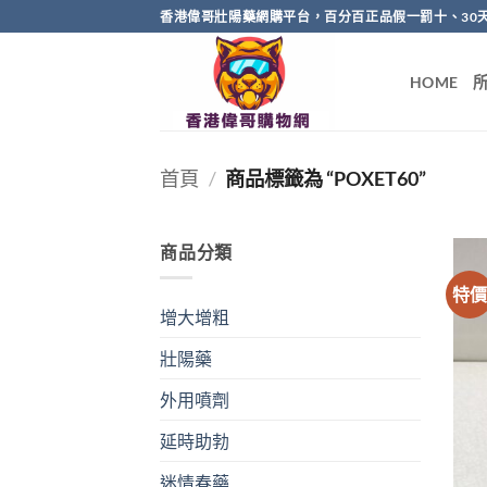
Skip
香港偉哥壯陽藥網購平台，百分百正品假一罰十、30
to
content
HOME
首頁
/
商品標籤為 “POXET60”
商品分類
特
增大增粗
壯陽藥
外用噴劑
延時助勃
迷情春藥