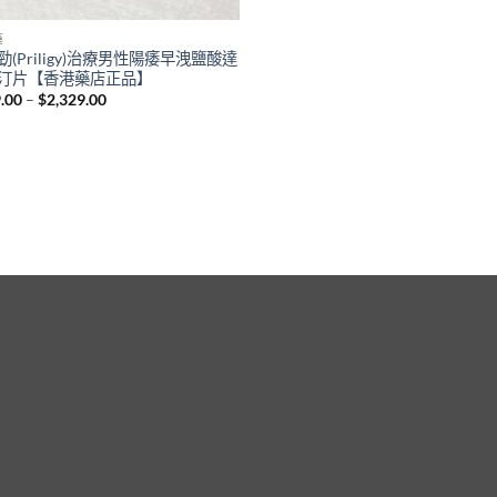
藥
勁(Priligy)治療男性陽痿早洩鹽酸達
汀片【香港藥店正品】
Price
.00
–
$
2,329.00
range:
$829.00
through
$2,329.00