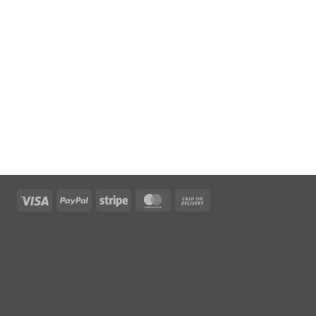
Visa
PayPal
Stripe
MasterCard
Cash
On
Delivery