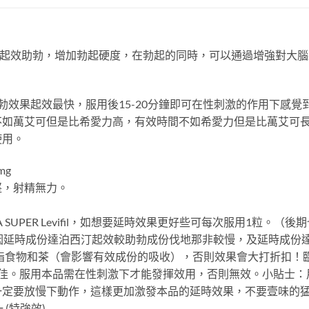
起效助勃，增加勃起硬度，在勃起的同時，可以通過增強對大腦
勃效果起效最快，服用後15-20分鐘即可在性刺激的作用下感
不如萬艾可但是比希愛力高，有效時間不如希愛力但是比萬艾可
使用。
mg
堅，射精無力。
 SUPER Levifil，如想要延時效果更好些可每次服用1粒。
因延時成份達泊西汀起效較助勃成份伐地那非較慢，及延時成份
高油脂食物和茶（會影響有效成份的吸收），否則效果會大打折扣！
最佳。服用本品需在性刺激下才能發揮效用，否則無效。小貼士：
一定要放慢下動作，這樣更加激發本品的延時效果，不要壹味的
 (特強效)