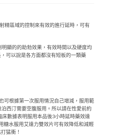
射精區域的控制來有效的進行延時，可有
覺到明顯的的助勃效果，有效時間以及硬度均
長，可以說是各方面都沒有短板的一類藥
（後期也可根據第一次服用情況自己增減，服用範
達泊西汀需要空腹服用。所以請在性愛前約
臨床數據表明服用本品後3小時延時藥效達
用糖水服用艾達力雙效片可有效降低和減輕
猛打猛衝！