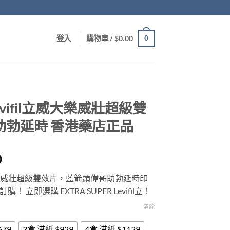
0
登入
購物車 /
$
0.00
 Levifil立威大樂威壯超級雙
助勃延時 香港藥店正品
Price
0
range:
il立威大樂威壯超級雙效片，藍箭頭偉哥助勃延時印
$379.00
立即選購 EXTRA SUPER Levifil立！
through
$1,929.00
清除
679
3盒 港紙 $929
4盒 港紙 $1129