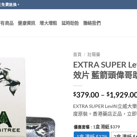
天免費退換。
所有商品
健康資訊
增大增粗
延時助勃
聯絡我們
首頁
/
壯陽藥
EXTRA SUPER
效片 藍箭頭偉哥
379.00
–
1,929.0
$
$
EXTRA SUPER Levif
度原裝。香港藥店正品，立即訂購！ 
: 1盒 港紙 $379
優惠套餐
1盒 港紙 $379
2盒 港紙 $