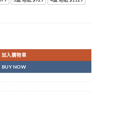
立威大樂威壯超級雙效片 藍箭頭偉哥助勃延時 香港藥店正品 數量
加入購物車
BUY NOW