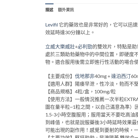
描述
額外資訊
Levifil
它的藥效也是非常好的，它可以迅速
效延時達30分鐘以上。
立威大樂威壯
+
必利勁
的雙效片，特點是助
處於三類助勃藥物中的中間位置，即硬度
物。適合服用後需立即進行性活動的場合
【主要成份】
伐地那非
40mg +
達泊西汀
60
【適用人群】陽痿早泄，性冷淡，勃而不
【商品規格】4粒/盒，100mg/粒
【使用方法】一般情況推薦一次半粒EXTRA
圍在量半粒~1粒之間，以自己滿意為準）
1.5-3小時空腹服用；服用當天不要吃
到峰值，也就是說服藥後3小時延時效果
可能出現的副作用！感覺到要射的時候，
【主要功效】堅挺助勃 + 早洩陽萎 雙效合一