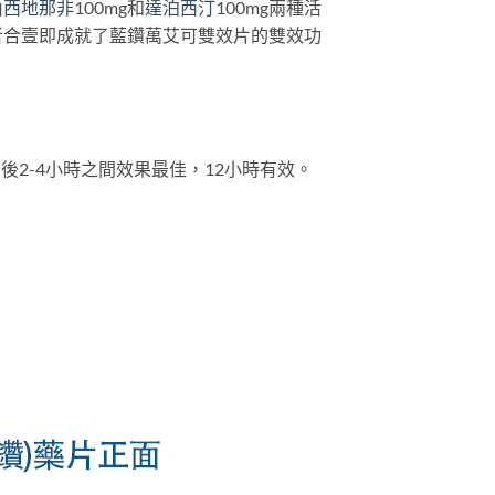
由
西地那非
100mg和
達泊西汀
100mg兩種活
者合壹即成就了藍鑽萬艾可雙效片的雙效功
後2-4小時之間效果最佳，12小時有效。