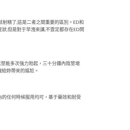
就射精了,這是二者之間重要的區別。ED和
症狀,但是對于早洩來講,不壹定都存在ED問
陰莖能多次強力勃起，三十分鍾內陰莖增
洩給妳帶來的尴尬。
內的任何時候服用均可，基于藥效和耐受