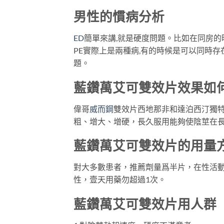
男性的慣病分析
ED
簡單來講,就是硬度問題。比如在同房的
PE實際上是兩種病,有的時候是可以同時存
題。
藍鑽萬艾可雙效片效果如
偉哥
威而鋼
雙效片西地那非和達泊西汀獨
粗、增大、增硬，長久服用能夠使陰莖在長
藍鑽萬艾可雙效片的用量
對大多數患者，推薦劑量爲半片，在性活動
性，壹天用藥勿超過1次。
藍鑽萬艾可雙效片用人群