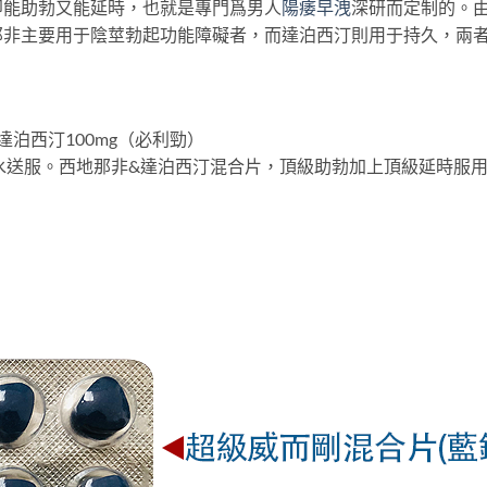
即能助勃又能延時，也就是專門爲男人
陽痿早洩
深研而定制的。
那非主要用于陰莖勃起功能障礙者，而達泊西汀則用于持久，兩
達泊西汀100mg（必利勁）
升溫水送服。西地那非&達泊西汀混合片，頂級助勃加上頂級延時服用