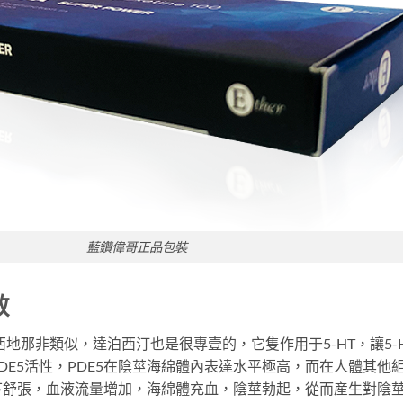
藍鑽偉哥正品包裝
效
西地那非類似，達泊西汀也是很專壹的，它隻作用于5-HT，讓5
DE5活性，PDE5在陰莖海綿體內表達水平極高，而在人體其他
下舒張，血液流量增加，海綿體充血，陰莖勃起，從而産生對陰