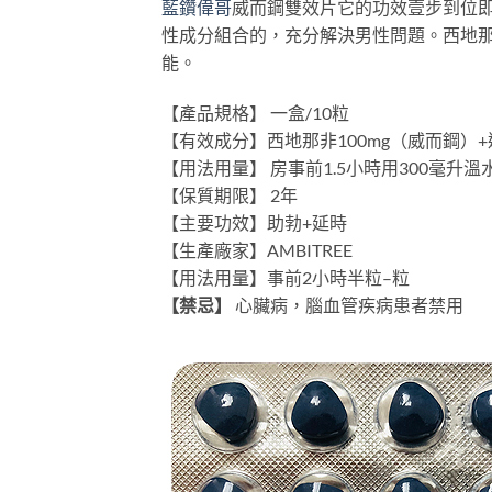
藍鑽偉哥
威而鋼雙效片它的功效壹步到位
性成分組合的，充分解決男性問題。西地
能。
【產品規格】 一盒/10粒
【有效成分】西地那非100mg（威而鋼）+
【用法用量】 房事前1.5小時用300毫
【保質期限】 2年
【主要功效】助勃+延時
【生產廠家】AMBITREE
【用法用量】事前2小時半粒–粒
【禁忌】
心臟病，腦血管疾病患者禁用