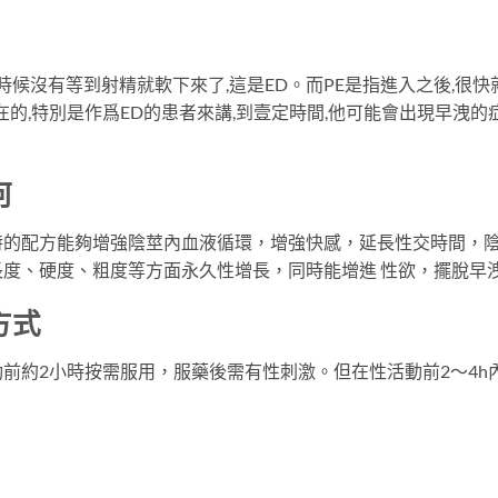
時候沒有等到射精就軟下來了,這是ED。而PE是指進入之後,很快
在的,特別是作爲ED的患者來講,到壹定時間,他可能會出現早洩的
何
特的配方能夠增強陰莖內血液循環，增強快感，延長性交時間，
度、硬度、粗度等方面永久性增長，同時能增進 性欲，擺脫早
方式
前約2小時按需服用，服藥後需有性刺激。但在性活動前2～4h