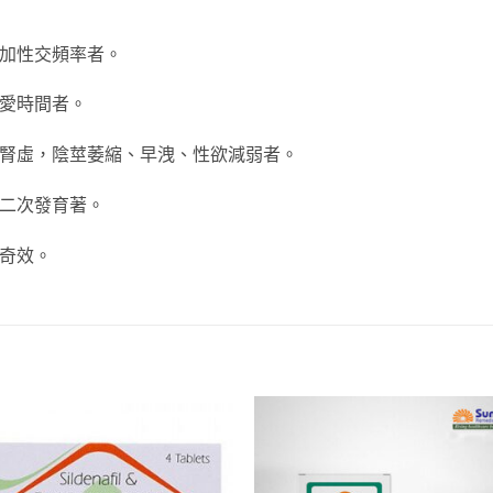
增加性交頻率者。
性愛時間者。
弱腎虛，陰莖萎縮、早洩、性欲減弱者。
現二次發育著。
有奇效。