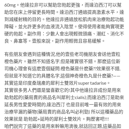
60mg。他達拉非可以幫助您勃起更強，而達泊西汀可以幫
助您在床上停留更長時間。達泊西汀通過提高激素水平，達
到減緩射精的目的。他達拉非通過放松肌肉來治療勃起功能
障礙，並允許更多的血液流入陰莖。使得使用者能夠實現更
硬的勃起。副作用：少數人會出現輕微頭痛、潮紅、消化不
良、鼻塞等。壹般來說，副作用輕微且容易緩解。
有些朋友會遇到這種情況,他的壹些老司機朋友會送他壹粒
橙色藥片。雖然不知道名字,但是確實很不錯。那麽這位新
司機心理會有這麽壹個疑問:橙色藥是什麽藥??效果很不錯,
但就是不知道它的具體名字,這個神奇橙色丸是什麽藥?——
其實這是印度桑瑞產的犀利士雙效片super tadarise。
其實很多男人們還是蠻喜歡它的!其中他達拉非成份是用來
助勃起的(藥局賣的商品名叫犀利士cialis);而達泊西汀是助來
延長男性愛愛時間的,達泊西汀 也是目前唯一最有效的用來
治療早漏的藥物(藥局賣的商品名叫必利勁) 所以這種藥品的
效果就是 助勃起+延時的犀利士雙效片。夠歷害吧!!!
咱們說完了這藥的是用來幹嘛用滴後,就話回正題,這藥品如