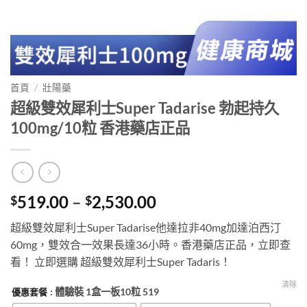
首頁
/
壯陽藥
超級雙效犀利士Super Tadarise 勃起持久
100mg/10粒 香港藥店正品
Price
519.00
–
2,530.00
$
$
range:
超級雙效犀利士Super Tadarise他達拉非40mg加達泊西汀
$519.00
60mg，雙效合一效果長達36小時。香港藥店正品，立即查
through
看！ 立即選購 超級雙效犀利士Super Tadaris！
$2,530.00
清除
: 體驗裝 1盒一板10粒 519
優惠套餐