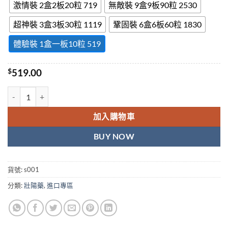
激情裝 2盒2板20粒 719
無敵裝 9盒9板90粒 2530
超神裝 3盒3板30粒 1119
鞏固裝 6盒6板60粒 1830
體驗裝 1盒一板10粒 519
$
519.00
超級雙效犀利士Super Tadarise 勃起持久100mg/10粒 香港藥店正品 
加入購物車
BUY NOW
貨號:
s001
分類:
壯陽藥
,
進口專區