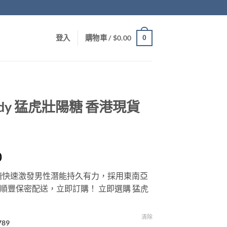
0
登入
購物車 /
$
0.00
andy 猛虎壯陽糖 香港現貨
Price
0
range:
壯陽糖快速激發男性潛能持久有力，採用東南亞
$789.00
順豐保密配送，立即訂購！ 立即選購 猛虎
through
$1,989.00
清除
789