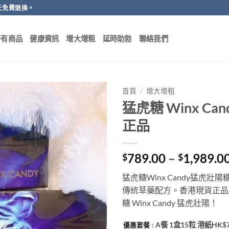
天免費退換。
所有商品
健康資訊
增大增粗
延時助勃
聯絡我們
首頁
/
增大增粗
猛虎糖 Winx C
正品
789.00
–
1,989.0
$
$
猛虎糖Winx Candy猛虎
傳統草藥配方。香港現貨正品
糖 Winx Candy 猛虎壯陽！
: A餐 1盒15粒 港紙HK$
優惠套餐