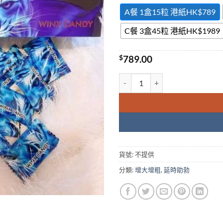
A餐 1盒15粒 港紙HK$789
C餐 3盒45粒 港紙HK$1989
$
789.00
猛虎糖 Winx Candy 猛虎壯陽糖
貨號:
不提供
分類:
增大增粗
,
延時助勃