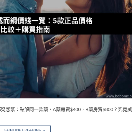
惑緊：點解同一款藥，A藥房賣$400，B藥房賣$800？究竟
CONTINUE READING
→