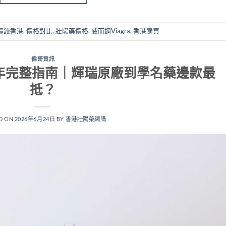
價錢香港
,
價格對比
,
壯陽藥價格
,
威而鋼Viagra
,
香港購買
偉哥資訊
6年完整指南｜輝瑞原廠到學名藥邊款最
抵？
D ON
2026年6月24日
BY
香港壯陽藥網購