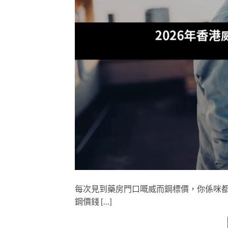
每次見到藥房門口嘅威而鋼標價，你係咪都疑
鋼價錢 […]