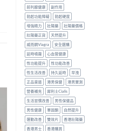
前列腺健康
副作用
勃起功能障礙
勃起硬度
增強精力
壯陽藥
壯陽藥價格
壯陽藥正貨
天然提升
威而鋼Viagra
安全選購
延時噴霧
心血管健康
性功能提升
性功能改善
性生活改善
持久延時
早洩
正品渠道
港男保健
港男實測
營養補充
犀利士Cialis
生活習慣改善
男性保健品
男性健康
睪固酮
自然提升
運動改善
雙效片
香港壯陽藥
香港男士
香港購買