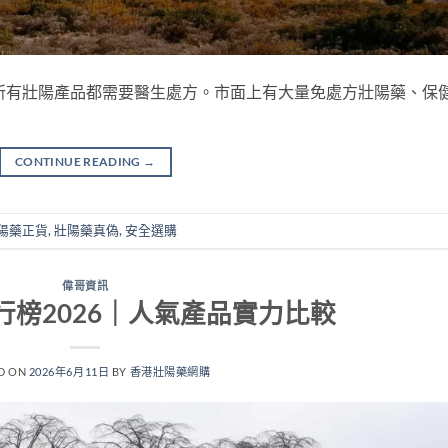
所有壯陽產品都需要醫生處方。市面上有大量免處方壯陽藥、保
CONTINUE READING
→
陽藥正貨
,
壯陽藥真偽
,
安全選購
偉哥資訊
行榜2026｜人氣產品實力比較
D ON
2026年6月11日
BY
香港壯陽藥網購