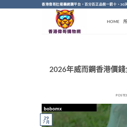
Skip
香港偉哥壯陽藥網購平台，百分百正品假一罰十、30
to
content
HOME
2026年威而鋼香港價錢
POSTE
29
7 月