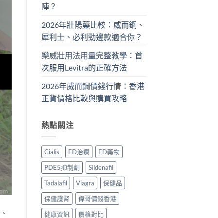
陣？
2026年壯陽藥比較：威而鋼、
犀利士、必利勁邊款適合你？
樂威壯用法用量完整教學：首
次服用Levitra的正確方法
2026年威而鋼價錢行情：香港
正貨價格比較與購買攻略
熱點關注
Cialis
ED治療
ED藥物
PDE5抑制劑
Sildenafil
Tadalafil
Viagra
保健品
保健護腎
偉哥價錢香港
房、
健康資訊
價格對比