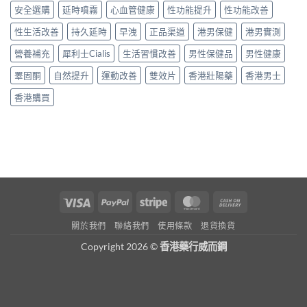
安全選購
延時噴霧
心血管健康
性功能提升
性功能改善
性生活改善
持久延時
早洩
正品渠道
港男保健
港男實測
營養補充
犀利士Cialis
生活習慣改善
男性保健品
男性健康
睪固酮
自然提升
運動改善
雙效片
香港壯陽藥
香港男士
香港購買
Visa
PayPal
Stripe
MasterCard
Cash
On
關於我們
聯絡我們
使用條款
退貨換貨
Delivery
Copyright 2026 ©
香港藥行威而鋼