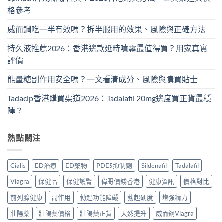
格參考
威而鋼吃一半有效嗎？拆半服用的效果、風險與正確方法
持久液推薦2026：香港邊款延時噴霧最值得買？用家真實
評價
能量糖副作用安全嗎？一文看清成分、風險與購買貼士
Tadacip香港購買渠道2026：Tadalafil 20mg邊度買正貨最穩
陣？
熱點關注
Cialis
ED治療
ED藥物
PDE5抑制劑
Sildenafil
Tadalafil
Viagra
保健品
保健護腎
偉哥價錢香港
健康資訊
價格對比
前列腺健康
副作用
勃起功能障礙
勃起硬度
增強精力
壯陽藥
壯陽藥價格
壯陽藥正貨
天然提升
威而鋼Viagra