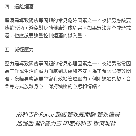
四、遠離煙酒
煙酒是導致陽痿等問題的常見危險因素之一。夜貓男應該要
遠離煙酒，避免對身體健康造成危害。如果無法完全戒煙戒
酒，也應該要適量控制煙酒的攝入量。
五、減輕壓力
壓力是導致陽痿等問題的常見心理因素之一。夜貓男常常因
為工作或生活的壓力而感到焦慮和不安。為了預防陽痿等問
題，夜貓男應該要學會有效地管理壓力，例如通過冥想、音
樂等方式放鬆身心，保持積極的心態和情緒。
必利吉P-Force 超級雙效威而鋼 雙效偉哥
加強版 藍P普力吉 印度必利吉 香港現貨