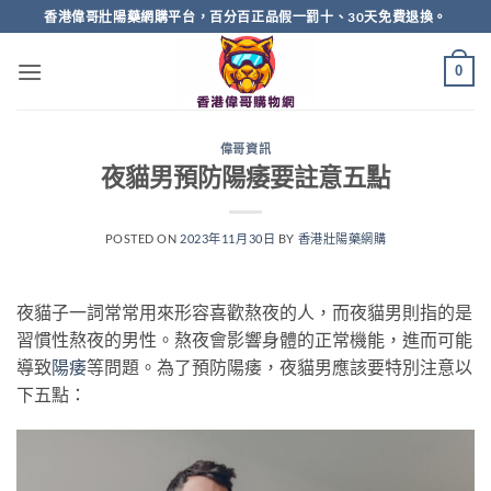
Skip
香港偉哥壯陽藥網購平台，百分百正品假一罰十、30天免費退換。
to
content
0
偉哥資訊
夜貓男預防陽痿要註意五點
POSTED ON
2023年11月30日
BY
香港壯陽藥網購
夜貓子一詞常常用來形容喜歡熬夜的人，而夜貓男則指的是
習慣性熬夜的男性。熬夜會影響身體的正常機能，進而可能
導致
陽痿
等問題。為了預防陽痿，夜貓男應該要特別注意以
下五點：