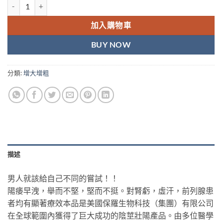
美國保羅紅鑽 VIAGRA 助勃增硬 增粗增大 香港現貨正品 數量
加入購物車
BUY NOW
分類:
增大增粗
描述
男人就該給自己不同的嘗試！！
陽痿早洩，舉而不堅，堅而不挺。對腎虧，虛汗，前列腺患
者均有顯著療效本品是美國保羅生物科技（集團）有限公司
在全球範圍內獲得了巨大成功的陰莖壯陽產品。由多位醫學