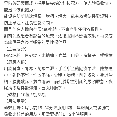
界精英研製而成，採用最尖端的科技配方，使人體吸收快，
能迅速恢復體力。
能促進陰莖快速增長、增粗、增大、能有效解決性愛短暫，
防止早洩、延長性愛時間。
而且能在人體內存留180小時，不會產生任何依賴性。
對前列腺患者有顯著的療效，酒後服用不影響效果。再次成
為繼偉哥之後最暢銷的男性保健品。
【主要成分】
MACA粉，白砂糖，木糖醇，蟲草，山參，海椰子，櫻桃橘
【適應人群】
用於腎虛、腎寒、陽痿早泄、手淫所至的陽痿早泄，陰莖短
小，勃起不堅，性欲不強，少精，壞精，前列腺炎，夢遺滑
精、腰腿酸疼、氣血兩虧、前列腺增生引起的尿頻尿急、夜
尿增多及性欲淡漠、睪丸腫脹等。
【規格】10粒 / 瓶 *3瓶
【用法用量】
速效壯陽：房事前15–30分鐘服用1粒。年紀偏大或者腸胃
吸收比較差的朋友，那需要提前1－2小時服用。