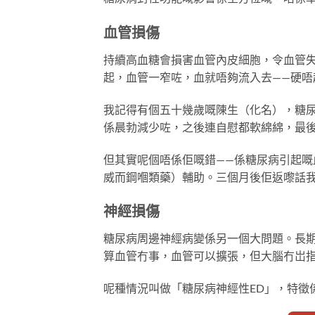
血管損傷
持續高血糖會損害血管內皮細胞，令血管
起，血管一窄咗，血就唔夠流入去——硬唔
我記得有個五十幾歲嘅陳生（化名），糖尿十
係晨勃減少咗，之後連自慰都軟綿綿，最
但其實呢個唔係佢嘅錯——係糖尿病引起嘅
威而鋼嗰類藥）輔助。三個月後佢返嚟話
神經損傷
糖尿病周邊神經病變係另一個大問題。長
算血管冇事，血管可以擴張，但大腦冇岀
呢種情況叫做「糖尿病神經性ED」，特徵