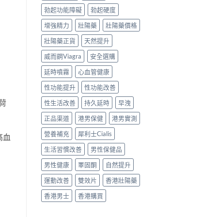
勃起功能障礙
勃起硬度
增強精力
壯陽藥
壯陽藥價格
壯陽藥正貨
天然提升
威而鋼Viagra
安全選購
延時噴霧
心血管健康
性功能提升
性功能改善
荷
性生活改善
持久延時
早洩
正品渠道
港男保健
港男實測
營養補充
犀利士Cialis
高血
生活習慣改善
男性保健品
男性健康
睪固酮
自然提升
運動改善
雙效片
香港壯陽藥
香港男士
香港購買