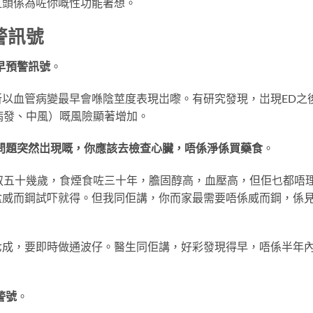
直頭係為咗你嘅性功能著想。
警訊號
早預警訊號
。
以血管病變最早會喺陰莖度表現岀嚟。有研究發現，岀現ED之
病發、中風）嘅風險顯著增加。
問題突然岀現嘅，你應該去檢查心臟，唔係淨係買藥食
。
阿叔五十幾歲，食煙食咗三十年，膽固醇高，血壓高，但佢乜都唔
盒威而鋼試吓就得。但我同佢講，你而家最需要唔係威而鋼，係
七成，要即時做通波仔。醫生同佢講，好彩發現得早，唔係半年
警號
。