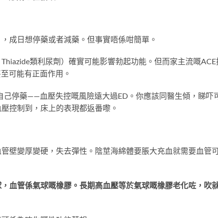
」，成日想停藥或者減藥。但事實唔係咁簡單。
Thiazide類利尿劑）確實可能影響勃起功能。但而家主流嘅ACE
甚至可能有正面作用。
自己停藥——血壓失控嘅風險遠大過ED。你應該同醫生傾，睇吓
血壓控制到，床上的表現都返番嚟。
血管壁變厚變硬，失去彈性。陰莖海綿體要脹大充血就需要血管
球，血管係氣球嘅橡膠。長期高血壓等於氣球嘅橡膠老化咗，吹