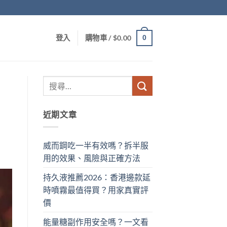
0
登入
購物車 /
$
0.00
近期文章
威而鋼吃一半有效嗎？拆半服
用的效果、風險與正確方法
持久液推薦2026：香港邊款延
時噴霧最值得買？用家真實評
價
能量糖副作用安全嗎？一文看