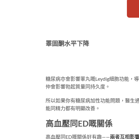
睪固酮水平下降
糖尿病亦會影響睪丸嘅Leydig細胞功能，導
仲會影響勃起質量同持久度。
所以如果你有糖尿病加性功能問題，醫生通
能同精力都有明顯改善。
高血壓同ED嘅關係
高血壓同ED嘅關係好有趣——
兩者互相影