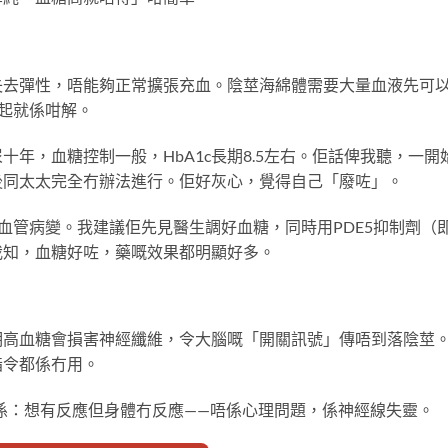
失去彈性，唔能夠正常擴張充血。陰莖海綿體需要大量血液先可
起就係咁解。
年，血糖控制一般，HbA1c長期8.5左右。佢話俾我聽，一開
後同太太完全冇辦法進行。佢好灰心，覺得自己「廢咗」。
血管病變。我建議佢先見醫生調好血糖，同時用PDE5抑制劑（
我知，血糖好咗，藥嘅效果都明顯好多。
期高血糖會損害神經纖維，令大腦嘅「開關訊號」傳唔到落陰莖
指令都係冇用。
係：想有反應但身體冇反應——唔係心理問題，係神經線失靈。