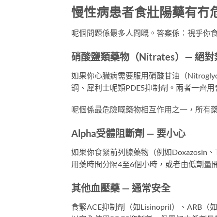
慢性病患者食壯陽藥有冇
呢個問題係最多人問嘅。答案係：視乎你
硝酸鹽類藥物（Nitrates）— 絕
如果你心臟病需要服用硝酸甘油（Nitroglycer
鋼、犀利士呢類PDE5抑制劑。兩者一齊
呢個係最危險嘅藥物相互作用之一，所有
Alpha受體阻斷劑 — 要小心
如果你食緊前列腺藥物（例如Doxazosin、
用藥時間分隔4至6個小時，或者由低劑量
其他血壓藥 — 通常安全
食緊ACE抑制劑（如Lisinopril）、ARB