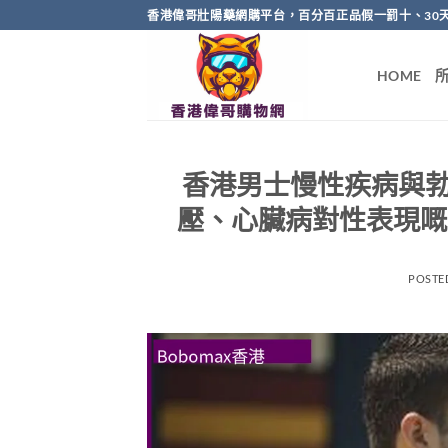
Skip
香港偉哥壯陽藥網購平台，百分百正品假一罰十、30
to
content
HOME
香港男士慢性疾病與
壓、心臟病對性表現嘅
POSTE