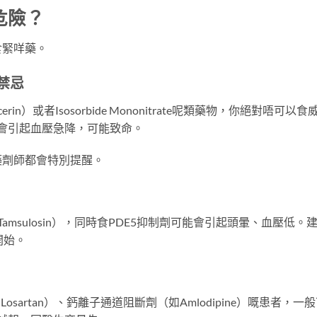
危險？
食緊咩藥。
對禁忌
in）或者Isosorbide Mononitrate呢類藥物，你絕對唔可以食
用會引起血壓急降，可能致命。
藥劑師都會特別提醒。
Tamsulosin），同時食PDE5抑制劑可能會引起頭暈、血壓低。
開始。
（如Losartan）、鈣離子通道阻斷劑（如Amlodipine）嘅患者，一