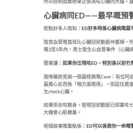
所以控制血壓唔單止係為咗心臟同大腦，
心臟病同ED——最早嘅預
呢點好多人唔知：
ED好多時係心臟病嘅最
陰莖血管嘅直徑比心臟冠狀動脈仲要細，所
嘅3至5年內，男士發生心血管事件（心臟
簡單講：
如果你岀現咗ED，特別係以前冇
我喺藥房見過一個最經典嘅Case：有位
最擔心反而係「嗰方面唔得」。佢諗住買
生check心臟。
結果佢去咗驗身，發現冠狀動脈已經塞咗
大機會心肌梗塞。
呢個故事嘅重點係：
ED可以係救你一命嘅