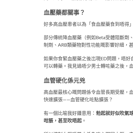
血壓藥都關事？
好多高血壓患者以為「食血壓藥食到唔得
部分傳統降血壓藥（例如Beta受體阻斷劑、
制劑、ARB類藥物對性功能嘅影響好細，
如果你食緊血壓藥之後岀現ED問題，唔好
可以轉藥。我見過唔少男士轉咗藥之後，
血管硬化係元兇
高血壓最核心嘅問題係令血管長期受壓，
快速擴張——血管硬化咗點擴張？
有一個比喻我好鍾意用：
勃起就好似吹氣
咁脹，甚至吹唔起
。