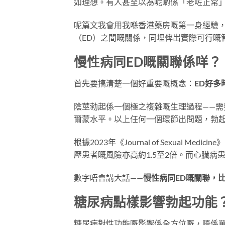
如理想。有人甚至以為呢啲係「老咗正常
呢篇文我會用我喺香港藥房嘅第一身經驗
（ED）之間嘅關係，同埋俾岀實際可行嘅
慢性病同ED嘅關聯係咩？
首先要搞清楚一個好重要嘅概念：
ED好
陰莖勃起係一個極之複雜嘅生理過程——
爾蒙水平。以上任何一個環節出問題，勃
根據2023年《Journal of Sexual
壓患者嘅風險亦高約1.5至2倍。而心臟病患
數字唔會講大話——
慢性病同ED嘅關聯，
糖尿病點樣影響勃起功能
糖尿病對性功能嘅影響係全方位嘅，唔係