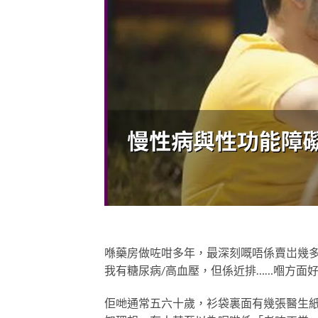
喺藥房做咗咁多年，最深刻嘅唔係賣岀幾
我有糖尿病/高血壓，但係近排……嗰方面
佢哋通常五六十歲，衫袋裏面有幾張醫生紙