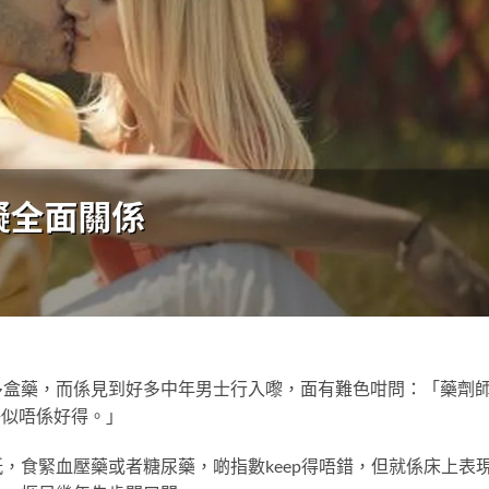
多盒藥，而係見到好多中年男士行入嚟，面有難色咁問：「藥劑
好似唔係好得。」
，食緊血壓藥或者糖尿藥，啲指數keep得唔錯，但就係床上表