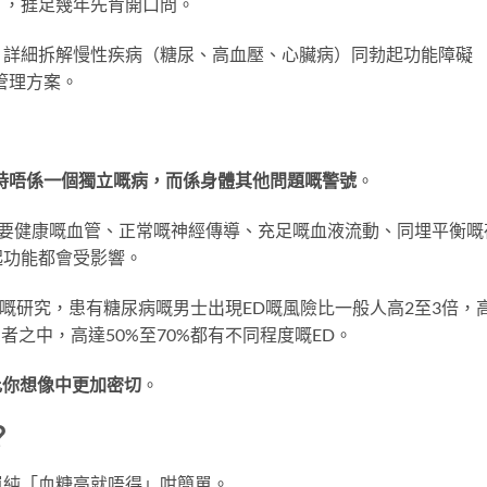
」，捱足幾年先肯開口問。
，詳細拆解慢性疾病（糖尿、高血壓、心臟病）同勃起功能障礙
管理方案。
多時唔係一個獨立嘅病，而係身體其他問題嘅警號
。
需要健康嘅血管、正常嘅神經傳導、充足嘅血液流動、同埋平衡嘅
起功能都會受影響。
 Medicine》嘅研究，患有糖尿病嘅男士出現ED嘅風險比一般人高2至3倍，
者之中，高達50%至70%都有不同程度嘅ED。
比你想像中更加密切
。
？
單純「血糖高就唔得」咁簡單。