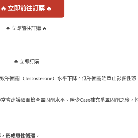
🔥 立即前往訂購 🔥
🔥 立即前往訂購 🔥
🔥 立即訂購
致睪固酮（Testosterone）水平下降。低睪固酮唔單止影響性慾
常會建議驗血檢查睪固酮水平。唔少Case補充番睪固酮之後，
響，形成惡性循環
。