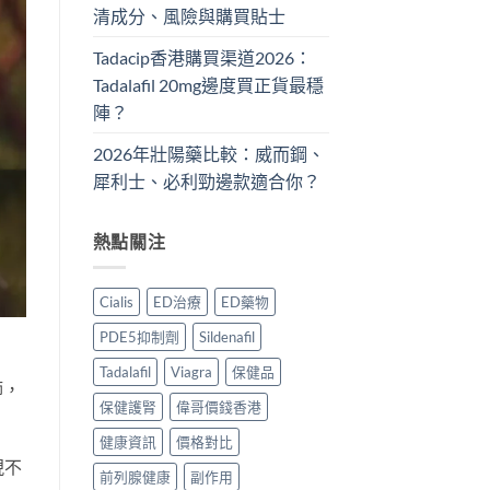
清成分、風險與購買貼士
Tadacip香港購買渠道2026：
Tadalafil 20mg邊度買正貨最穩
陣？
2026年壯陽藥比較：威而鋼、
犀利士、必利勁邊款適合你？
熱點關注
Cialis
ED治療
ED藥物
PDE5抑制劑
Sildenafil
Tadalafil
Viagra
保健品
師，
保健護腎
偉哥價錢香港
健康資訊
價格對比
現不
前列腺健康
副作用