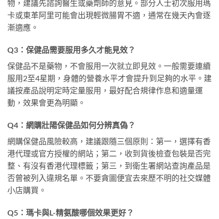
物，建議先諮詢醫生或藥劑師的意見。部分人士初次服用瑪
卡或東革阿里可能會出現輕微腸胃不適，通常在幾天內會逐
漸適應。
Q3：保健品需要服用多久才能見效？
保健品不是藥物，不會服用一次就立即見效。一般需要連續
服用2至4星期，身體的營養水平才會提升到足夠的水平。建
議按產品說明定時定量服用，最好配合規律作息和適量運
動，效果會更為明顯。
Q4：網購壯陽保健品如何分辨真偽？
網購保健品風險較高，建議跟隨三個原則：第一，選擇有香
港代理或官方授權的網站；第二，收到貨後檢查包裝是否完
整、有沒有香港代理標籤；第三，到衛生署網站查詢產品是
否曾被列入違規名單。不要貪圖便宜去來歷不明的社交媒體
小店購買。
Q5：瑪卡與L-精氨酸哪個效果更好？