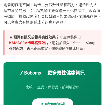
兩者的作用不同。瑪卡主要提升性慾和精力，適合壓力大、
精神疲勞的男士；L-精氨酸主要促進一氧化氮產生，改善血
液循環，對勃起硬度有直接幫助。如果你兩個問題都存在，
可以考慮含有這兩種成分的複方產品。
🔥
預算有限又想獲得良好效果？
印度原裝進口
KAMAGRA卡瑪格雙效片
，助勃加持久二合一，160mg
強效配方，香港正品現貨，價格親民性價比極高。
⚡ Bobomx — 更多男性健康資訊
比較ED產品、保健品、前列腺健康
💊 睇健康資訊