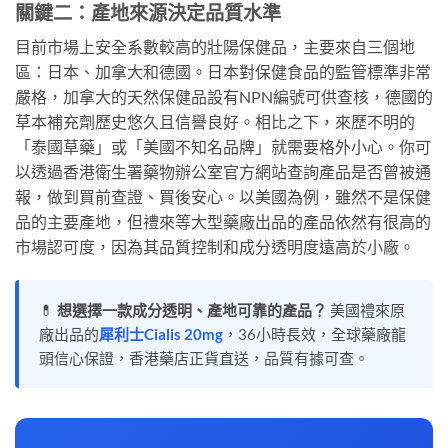
關鍵二：產地來源決定品質水準
目前市場上安全系數較高的壯陽保健品，主要來自三個地
區：日本、加拿大和德國。日本對保健食品的監管標準非常
嚴格，加拿大的天然保健品設有NPN編號可供查核，德國的
草本補充劑歷史悠久且信譽良好。相比之下，來歷不明的
「泰國草藥」或「美國不知名品牌」就需要格外小心。你可
以透過香港衛生署藥物辦公室官方網站查詢產品是否曾被通
報，做到買前查證、買後安心。以美國為例，雖然不是保健
品的主要產地，但禮來等大型藥廠出品的產品依然有很高的
市場認可度，因為其品質控制和成分透明度遠高於小廠。
💊
想選擇一款成分透明、產地可靠的產品？
美國禮來原
廠出品的
犀利士Cialis 20mg
，36小時長效，全球藥廠龍
頭信心保證，香港藥店正貨直送，品質有據可查。