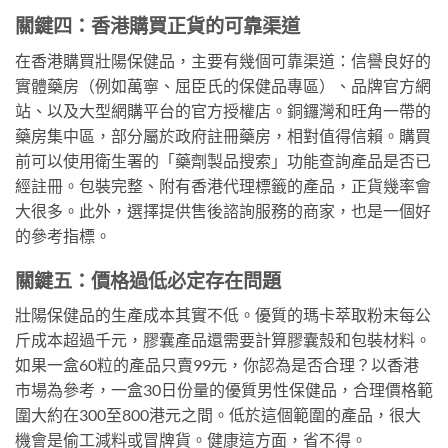
關鍵四：香港購買正貨的可靠渠道
在香港購買壯陽保健品，主要有幾個可靠渠道：信譽良好的
實體藥房（例如萬寧、屈臣氏的保健品專區）、品牌官方網
站、以及大型網購平台的官方授權店。銅鑼灣和旺角一帶的
藥房集中區，部分屬於政府註冊藥房，相對值得信賴。購買
前可以使用衛生署的「藥劑製品搜索」功能查詢產品是否已
經註冊。包裝完整、附有香港代理標籤的產品，正貨幾率會
大很多。此外，選擇提供售後諮詢服務的商家，也是一個好
的參考指標。
關鍵五：價格過低必定存在問題
壯陽保健品的生產成本其實不低。優質的瑪卡萃取粉末每公
斤成本超過千元，膠囊產品還需要計算膠囊殼和包裝材料。
如果一盒60粒的產品只賣99元，你認為是否合理？以香港
市場為參考，一盒30日份量的優質男性保健品，合理價格範
圍大約在300至800港元之間。低於這個範圍的產品，很大
機會是偷工減料或冒牌貨。健康這方面，省不得。