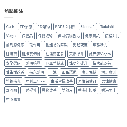
熱點關注
Cialis
ED治療
ED藥物
PDE5抑制劑
Sildenafil
Tadalafil
Viagra
保健品
保健護腎
偉哥價錢香港
健康資訊
價格對比
前列腺健康
副作用
勃起功能障礙
勃起硬度
增強精力
壯陽藥
壯陽藥價格
壯陽藥正貨
天然提升
威而鋼Viagra
安全選購
延時噴霧
心血管健康
性功能提升
性功能改善
性生活改善
持久延時
早洩
正品渠道
港男保健
港男實測
營養補充
犀利士Cialis
生活習慣改善
男性保健品
男性健康
睪固酮
自然提升
運動改善
雙效片
香港壯陽藥
香港男士
香港購買