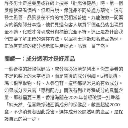
許多男士走進藥房或在網上搜尋「壯陽保健品」時，第一個
反應就是看價格。但坦白說，保健品不同於處方藥物，沒有
醫生監管，品質參差不齊的情況相當普遍。九龍佐敦一間藥
房的藥劑師分享過，他們見過有客人購買平價產品後出現頭
暈不適，化驗才發現成分與標籤完全不符。這正是為什麼我
們需要了解正確的選擇方法。以犀利士這類知名產品為例，
正貨有完整的成分標示和生產批號，品質一目了然。
關鍵一：成分透明才是好產品
一個合格的壯陽保健品，成分表必須清楚列出。你需要看的
不是包裝上的大字標題，而是背後的成分明細。L-精氨酸、
瑪卡根萃取物、鋅、人參皂苷，這些都是常見的有效成分。
如果成分表只寫「專利配方」而沒有列出每種成分的具體含
量，那就需要三思。香港海關在2025年曾經破獲一批聲稱
「純天然」但實際摻雜西藥成分的保健品，數量超過2000
盒，不少消費者因此受害。選擇成分公開透明的產品，是保
護自己的第一步。