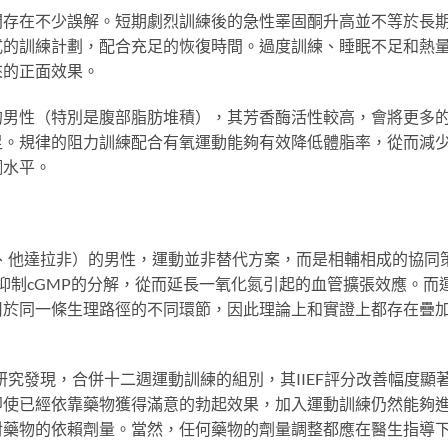
間存在不少誤解。短期劇烈訓練後的急性睪固酮升高並不等於長
式的訓練計劃，配合充足的恢復時間。過度訓練、睡眠不足和熱
來的正面效果。
的男性（特別是腹部脂肪堆積），其芳香酶活性較高，會將更多
足。規律的阻力訓練配合有氧運動能夠有效降低體脂率，從而減
酮水平。
、他達拉非）的男性，運動並非替代方案，而是相輔相成的協同
是抑制cGMP的分解，從而延長一氧化氮引起的血管擴張效應。而
用於同一條生理路徑的不同環節，因此理論上和實證上都存在疊
研究發現，合併十二週運動訓練的組別，其IIEF評分改善幅度顯
即使已經依靠藥物獲得滿意的勃起效果，加入運動訓練仍然能夠
對藥物的依賴劑量。當然，任何藥物的劑量調整都應在醫生指導