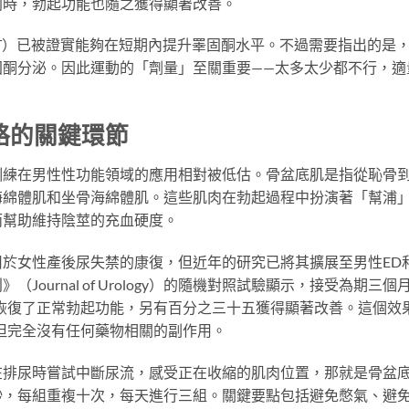
同時，勃起功能也隨之獲得顯著改善。
IT）已被證實能夠在短期內提升睪固酮水平。不過需要指出的是
固酮分泌。因此運動的「劑量」至關重要——太多太少都不行，適
略的關鍵環節
訓練在男性性功能領域的應用相對被低估。骨盆底肌是指從恥骨
海綿體肌和坐骨海綿體肌。這些肌肉在勃起過程中扮演著「幫浦
而幫助維持陰莖的充血硬度。
於女性產後尿失禁的康復，但近年的研究已將其擴展至男性ED
ournal of Urology）的隨機對照試驗顯示，接受為期三個
恢復了正常勃起功能，另有百分之三十五獲得顯著改善。這個效
但完全沒有任何藥物相關的副作用。
在排尿時嘗試中斷尿流，感受正在收縮的肌肉位置，那就是骨盆
秒，每組重複十次，每天進行三組。關鍵要點包括避免憋氣、避