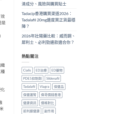
清成分、風險與購買貼士
Tadacip香港購買渠道2026：
有效
Tadalafil 20mg邊度買正貨最穩
用是
陣？
」
2026年壯陽藥比較：威而鋼、
犀利士、必利勁邊款適合你？
熱點關注
組織
Cialis
ED治療
ED藥物
某種
PDE5抑制劑
Sildenafil
Tadalafil
Viagra
保健品
硬化
保健護腎
偉哥價錢香港
強
健康資訊
價格對比
米
前列腺健康
副作用