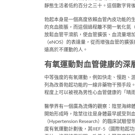
靜態生活者低約百分之三十。這個數字背
勃起本身是一個高度依賴血管內皮功能的
的充血膨脹，而這個過程離不開一氧化氮（Nit
放鬆血管平滑肌，使血管擴張、血流量增
（eNOS）的表達量，從而增強血管的擴
遠高於不運動的人。
有氧運動對血管健康的深
中等強度的有氧運動，例如快走、慢跑、
列為改善勃起功能的一線非藥物干預手段
程度上可以被視為男性心血管健康的「晴
醫學界有一個廣為流傳的觀察：陰莖海綿
開始形成時，陰莖往往是身體最早感受到
（Hypertension Research）
度有氧運動計劃後，其IIEF-5（國際勃