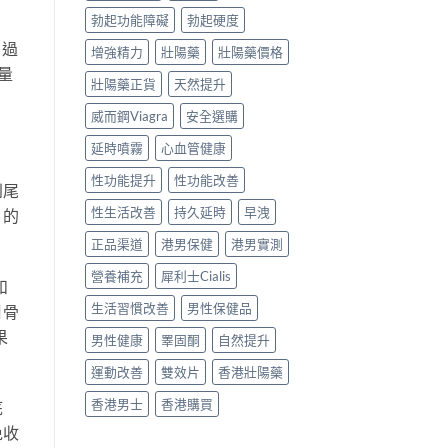
勃起功能障礙
勃起硬度
，過
增強精力
壯陽藥
壯陽藥價格
量
壯陽藥正貨
天然提升
威而鋼Viagra
安全選購
延時噴霧
心血管健康
性功能提升
性功能改善
到尾
性生活改善
持久延時
早洩
」的
正品渠道
港男保健
港男實測
營養補充
犀利士Cialis
和
生活習慣改善
男性保健品
月骨
果
男性健康
睪固酮
自然提升
運動改善
雙效片
香港壯陽藥
香港男士
香港購買
底
免收