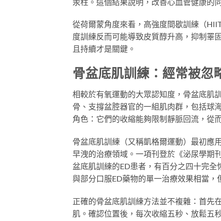
汞柱。這個結果說明，改善心血管健康的
從荷爾蒙角度來看，高強度間歇訓練（HI
度訓練反而可能導致皮質醇升高，抑制睪
且持續才是關鍵。
骨盆底肌訓練：經常被忽
相較於有氧運動的大眾認知度，骨盆底肌
骨、支撐盆腔器官的一組肌肉群，包括球
角色：它們的收縮能夠限制靜脈回流，從
骨盆底肌訓練（又稱凱格爾運動）最初應用
早洩的治療領域。一項刊登於《泌尿學期刊》（J
盆底肌訓練的ED患者，有百分之四十完全
與部分口服ED藥物的單一治療效果相當，
正確的骨盆底肌訓練方法並不複雜：首先
肌。確認位置後，每次收縮五秒、放鬆五