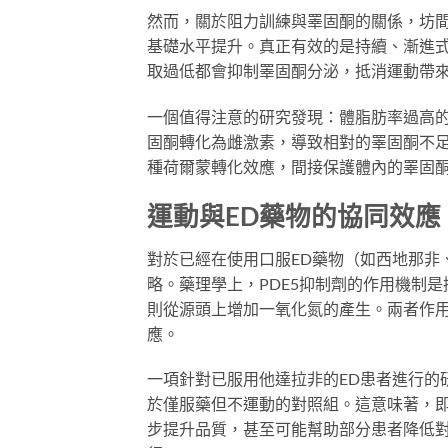
然而，關於阻力訓練與睪固酮的關係，坊
基礎水平提升。真正有效的是持續、漸進
取過低都會抑制睪固酮分泌，抵消運動帶
一個值得注意的研究發現：體脂肪率過高
固酮轉化為雌激素，導致相對的睪固酮不
種荷爾蒙轉化效應，間接保護體內的睪固
運動與ED藥物的協同效應
對於已經在使用口服ED藥物（如西地那非
略。藥理學上，PDE5抑制劑的作用機制
則從源頭上增加一氧化氮的產生。兩者作
應。
一項針對已服用他達拉非的ED患者進行的
於僅服藥但不運動的對照組。這意味著，
步提升品質，甚至可能幫助部分患者降低