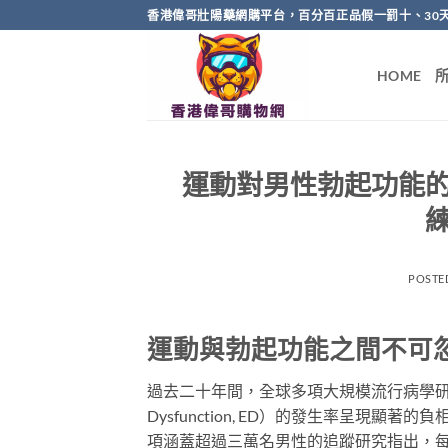
Skip
香港偉哥壯陽藥網購平台，百分百正品假一罰十、30
to
content
HOME
運動對男性勃起功能
POSTE
運動與勃起功能之間不可
過去二十年間，全球多項大規模流行病學研究
Dysfunction, ED）的發生率呈現顯著的負相
項涵蓋超過三萬名男性的追蹤研究指出，每