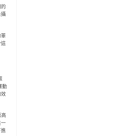
期的
量攝
的睪
少這
策
運動
加效
著高
進一
下進