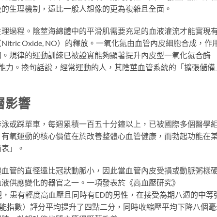
後的生理機制，遠比一般人想像的更為複雜且全面。
生理過程。陰莖海綿體中的平滑肌需要充足的血液灌流才能實現
ric Oxide, NO）的釋放。一氧化氮由血管內皮細胞合成，作
加。規律的運動訓練已被證實能夠顯著提升內皮型一氧化氮合酶
張能力。換句話說，經常運動的人，其陰莖血管系統的「擴張儲備
層影響
游泳或踩單車，每週累積一百五十分鐘以上，已被國際多個醫學
。有氧運動的核心價值在於改善整體心血管健康，而勃起功能在
雨表」。
體血管的直徑遠比冠狀動脈小，因此當血管內皮受損或動脈粥樣
血液供應變化的器官之一。一項發表於《高血壓研究》
的臨床試驗發現，患有輕度高血壓且同時有ED的男性，在接受為期八週的中等
起功能指數）評分平均提升了四點二分，同時收縮壓平均下降八個毫