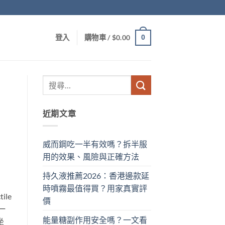
0
登入
購物車 /
$
0.00
近期文章
威而鋼吃一半有效嗎？拆半服
用的效果、風險與正確方法
持久液推薦2026：香港邊款延
時噴霧最值得買？用家真實評
le
價
的一
能量糖副作用安全嗎？一文看
坐