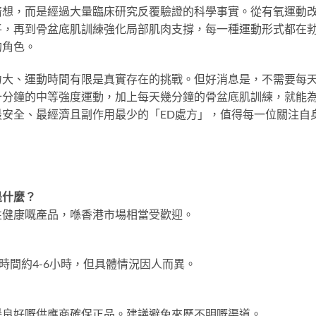
猜想，而是經過大量臨床研究反覆驗證的科學事實。從有氧運動
平，再到骨盆底肌訓練強化局部肌肉支撐，每一種運動形式都在
的角色。
力大、運動時間有限是真實存在的挑戰。但好消息是，不需要每
十分鐘的中等強度運動，加上每天幾分鐘的骨盆底肌訓練，就能
安全、最經濟且副作用最少的「ED處方」，值得每一位關注自
是什麼？
性健康嘅產品，喺香港市場相當受歡迎。
？
時間約4-6小時，但具體情況因人而異。
譽良好嘅供應商確保正品。建議避免來歷不明嘅渠道。