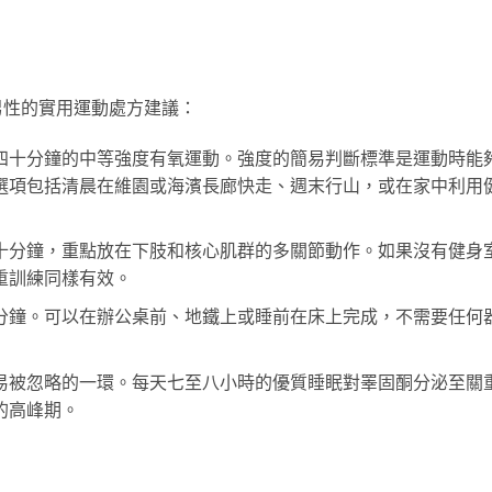
男性的實用運動處方建議：
四十分鐘的中等強度有氧運動。強度的簡易判斷標準是運動時能
選項包括清晨在維園或海濱長廊快走、週末行山，或在家中利用
十分鐘，重點放在下肢和核心肌群的多關節動作。如果沒有健身
重訓練同樣有效。
分鐘。可以在辦公桌前、地鐵上或睡前在床上完成，不需要任何
易被忽略的一環。每天七至八小時的優質睡眠對睪固酮分泌至關
的高峰期。