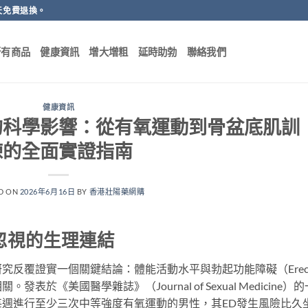
天免費退換。
所有商品
健康資訊
增大增粗
延時助勃
聯絡我們
健康資訊
的科學影響：從有氧運動到骨盆底肌訓
練的全面實證指南
D ON
2026年6月16日
BY
香港壯陽藥網購
忽視的生理連結
反覆證實一個關鍵結論：體能活動水平與勃起功能障礙（Erecti
關。發表於《美國醫學雜誌》（Journal of Sexual Medicine）
週進行至少三次中等強度有氧運動的男性，其ED發生風險比久