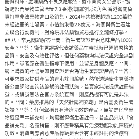
冊資料庫 - 處理藥品不良反應報告 - 發布藥物安全警示 - 協
調跨部門藥物監管 ### 7.3 香港海關的執法角色 香港海關負
責打擊非法藥物進口及銷售，2024年共檢獲超過1,200萬粒
未經註冊的壯陽藥，市值約港幣2.8億元。海關與衛生署建
立聯合行動機制，對跨境非法藥物貿易進行全鏈條打擊。
## 八、常見問題解答 **問：衛生署認證是否意味產品100%
安全？** 答：衛生署認證代表該藥品在審批時已通過嚴格的
品質、安全及有效性評估，但任何藥物均無法保證完全無副
作用。患者應在醫生指導下使用，並留意身體反應。 **問：
網上購買的壯陽藥如何查證是否為衛生署認證產品？** 答：
可要求賣家提供產品的香港註冊編號，然後透過衛生署藥物
辦公室網站查詢該編號的註冊狀態。若賣家無法提供註冊編
號，或編號無法在官方系統查到，則產品極有可能是非法
的。 **問：藥房推薦的「天然壯陽補充劑」是否需要衛生署
認證？** 答：任何聲稱具有治療功效的產品，無論是化學藥
物還是草本補充劑，均需獲得衛生署註冊。若產品只以「食
品補充劑」名義銷售，則不應聲稱具有治療勃起功能障礙的
功效。消費者應留意產品標籤是否含有未經註冊的治療聲