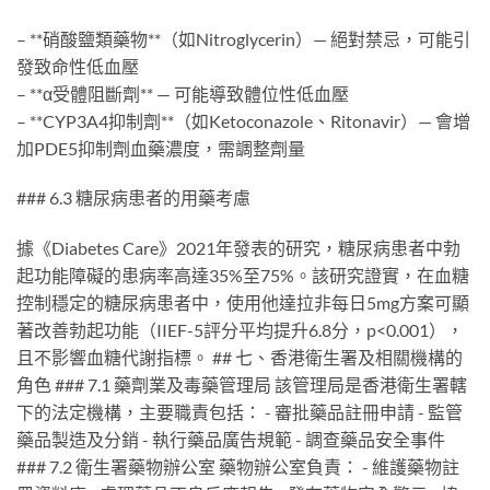
– **硝酸鹽類藥物**（如Nitroglycerin）— 絕對禁忌，可能引
發致命性低血壓
– **α受體阻斷劑** — 可能導致體位性低血壓
– **CYP3A4抑制劑**（如Ketoconazole、Ritonavir）— 會增
加PDE5抑制劑血藥濃度，需調整劑量
### 6.3 糖尿病患者的用藥考慮
據《Diabetes Care》2021年發表的研究，糖尿病患者中勃
起功能障礙的患病率高達35%至75%。該研究證實，在血糖
控制穩定的糖尿病患者中，使用他達拉非每日5mg方案可顯
著改善勃起功能（IIEF-5評分平均提升6.8分，p<0.001），
且不影響血糖代謝指標。 ## 七、香港衛生署及相關機構的
角色 ### 7.1 藥劑業及毒藥管理局 該管理局是香港衛生署轄
下的法定機構，主要職責包括： - 審批藥品註冊申請 - 監管
藥品製造及分銷 - 執行藥品廣告規範 - 調查藥品安全事件
### 7.2 衛生署藥物辦公室 藥物辦公室負責： - 維護藥物註