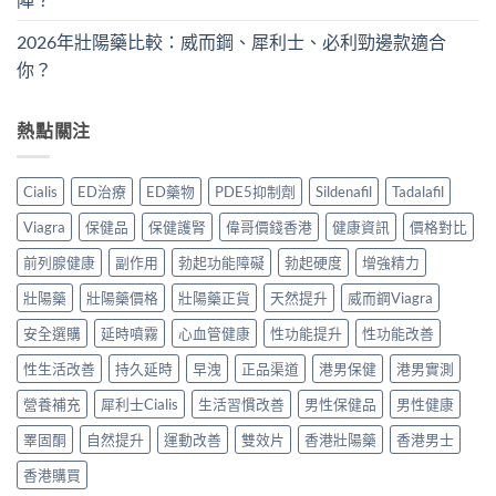
2026年壯陽藥比較：威而鋼、犀利士、必利勁邊款適合
你？
熱點關注
Cialis
ED治療
ED藥物
PDE5抑制劑
Sildenafil
Tadalafil
Viagra
保健品
保健護腎
偉哥價錢香港
健康資訊
價格對比
前列腺健康
副作用
勃起功能障礙
勃起硬度
增強精力
壯陽藥
壯陽藥價格
壯陽藥正貨
天然提升
威而鋼Viagra
安全選購
延時噴霧
心血管健康
性功能提升
性功能改善
性生活改善
持久延時
早洩
正品渠道
港男保健
港男實測
營養補充
犀利士Cialis
生活習慣改善
男性保健品
男性健康
睪固酮
自然提升
運動改善
雙效片
香港壯陽藥
香港男士
香港購買