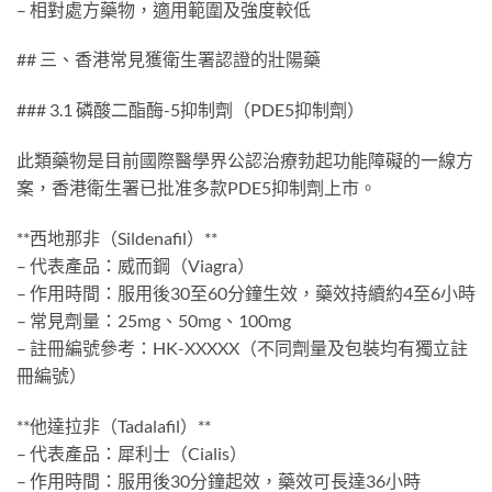
– 相對處方藥物，適用範圍及強度較低
## 三、香港常見獲衛生署認證的壯陽藥
### 3.1 磷酸二酯酶-5抑制劑（PDE5抑制劑）
此類藥物是目前國際醫學界公認治療勃起功能障礙的一線方
案，香港衛生署已批准多款PDE5抑制劑上市。
**西地那非（Sildenafil）**
– 代表產品：威而鋼（Viagra）
– 作用時間：服用後30至60分鐘生效，藥效持續約4至6小時
– 常見劑量：25mg、50mg、100mg
– 註冊編號參考：HK-XXXXX（不同劑量及包裝均有獨立註
冊編號）
**他達拉非（Tadalafil）**
– 代表產品：犀利士（Cialis）
– 作用時間：服用後30分鐘起效，藥效可長達36小時