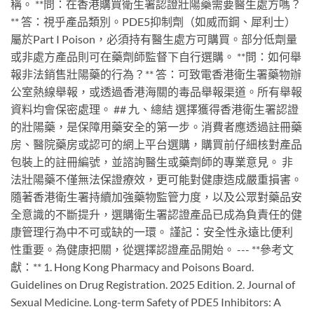
稱。 **問：在香港購買衛生署認證壯陽藥需要醫生處方嗎？
** 答：視乎產品類別。PDE5抑制劑（如威而鋼、犀利士）
屬於Part I Poison，必須持有醫生處方可購買。部分低劑量
或非處方產品則可在藥劑師監督下自行選購。 **問：如何舉
報非法銷售壯陽藥的行為？** 答：可致電香港衛生署藥物辦
公室熱線舉報，或透過香港海關的毒品舉報渠道。所有舉報
資料均會保密處理。 ## 九、總結 選擇獲得香港衛生署認證
的壯陽藥，是保障用藥安全的第一步。消費者應透過註冊藥
房、醫院藥房或認可的網上平台選購，購買前仔細核對產品
包裝上的註冊編號，並諮詢醫生或藥劑師的專業意見。 非
法壯陽藥不僅無法保證療效，更可能對健康造成嚴重損害。
隨著香港衛生署持續加強藥物監管力度，以及公眾對藥品安
全意識的不斷提升，選購衛生署認證產品已成為負責任的健
康管理行為中不可或缺的一環。 謹記：安全性永遠比便利
性重要。為健康把關，從選擇認證產品開始。 --- **參考文
獻：** 1. Hong Kong Pharmacy and Poisons Board.
Guidelines on Drug Registration. 2025 Edition. 2. Journal of
Sexual Medicine. Long-term Safety of PDE5 Inhibitors: A