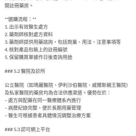
間註冊藥房。
**選購流程：**
1. 出示有效醫生處方
2. 藥劑師核對處方資料
3. 藥劑師提供用藥諮詢，包括劑量、用法、注意事項等
4. 核對產品包裝上的註冊編號
5. 保留購買單據作日後查詢用途
### 5.2 醫院及診所
公立醫院（如瑪麗醫院、伊利沙伯醫院、威爾斯親王醫院）
及私家醫院的藥房均為合法供應渠道。優勢在於：
– 處方與配藥在同一醫療體系內進行
– 病歷紀錄完整，便於長期用藥管理
– 醫生可根據患者具體情況調整治療方案
### 5.3 認可網上平台