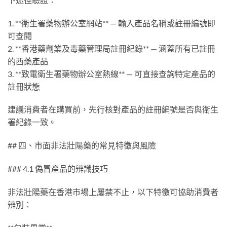
1. **衛生署藥物辦公室網站** — 輸入產品名稱或註冊編號即
可查閱
2. **香港藥劑業及毒藥管理局註冊紀錄** — 涵蓋所有已註冊
的西藥產品
3. **致電衛生署藥物辦公室熱線** — 可直接查詢特定產品的
註冊狀態
建議消費者在購買前，先行核對產品的註冊編號是否與衛生
署紀錄一致。
## 四、市面非法壯陽藥的常見特徵與風險
### 4.1 偽冒產品的辨識技巧
非法壯陽藥在香港市場上屢禁不止，以下特徵可協助消費者
辨別：