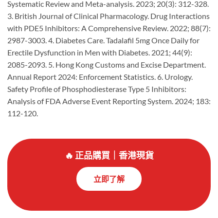
Systematic Review and Meta-analysis. 2023; 20(3): 312-328.
3. British Journal of Clinical Pharmacology. Drug Interactions
with PDE5 Inhibitors: A Comprehensive Review. 2022; 88(7):
2987-3003. 4. Diabetes Care. Tadalafil 5mg Once Daily for
Erectile Dysfunction in Men with Diabetes. 2021; 44(9):
2085-2093. 5. Hong Kong Customs and Excise Department.
Annual Report 2024: Enforcement Statistics. 6. Urology.
Safety Profile of Phosphodiesterase Type 5 Inhibitors:
Analysis of FDA Adverse Event Reporting System. 2024; 183:
112-120.
🔥 正品購買｜香港現貨
立即了解