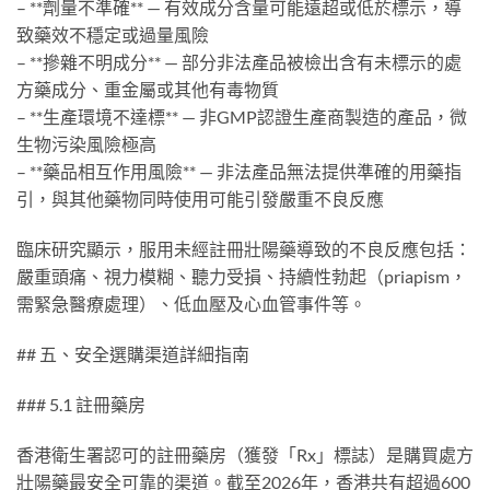
– **劑量不準確** — 有效成分含量可能遠超或低於標示，導
致藥效不穩定或過量風險
– **摻雜不明成分** — 部分非法產品被檢出含有未標示的處
方藥成分、重金屬或其他有毒物質
– **生產環境不達標** — 非GMP認證生產商製造的產品，微
生物污染風險極高
– **藥品相互作用風險** — 非法產品無法提供準確的用藥指
引，與其他藥物同時使用可能引發嚴重不良反應
臨床研究顯示，服用未經註冊壯陽藥導致的不良反應包括：
嚴重頭痛、視力模糊、聽力受損、持續性勃起（priapism，
需緊急醫療處理）、低血壓及心血管事件等。
## 五、安全選購渠道詳細指南
### 5.1 註冊藥房
香港衛生署認可的註冊藥房（獲發「Rx」標誌）是購買處方
壯陽藥最安全可靠的渠道。截至2026年，香港共有超過600