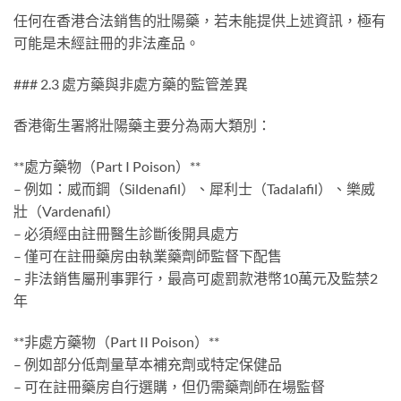
任何在香港合法銷售的壯陽藥，若未能提供上述資訊，極有
可能是未經註冊的非法產品。
### 2.3 處方藥與非處方藥的監管差異
香港衛生署將壯陽藥主要分為兩大類別：
**處方藥物（Part I Poison）**
– 例如：威而鋼（Sildenafil）、犀利士（Tadalafil）、樂威
壯（Vardenafil）
– 必須經由註冊醫生診斷後開具處方
– 僅可在註冊藥房由執業藥劑師監督下配售
– 非法銷售屬刑事罪行，最高可處罰款港幣10萬元及監禁2
年
**非處方藥物（Part II Poison）**
– 例如部分低劑量草本補充劑或特定保健品
– 可在註冊藥房自行選購，但仍需藥劑師在場監督