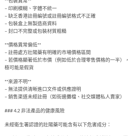
**包裝異常**
– 印刷模糊、字體不統一
– 缺乏香港註冊編號或註冊編號格式不正確
– 包裝盒上無製造商資料
– 封口不完整或包裝材質粗糙
**價格異常偏低**
– 註冊處方壯陽藥有明確的市場價格區間
– 若價格顯著低於市價（例如低於合理零售價格的一半），
極可能是假貨
**來源不明**
– 無法提供清晰進口文件或供應證明
– 銷售渠道未經註冊（如街邊攤檔、社交媒體私人賣家）
### 4.2 非法產品的健康風險
未經衛生署認證的壯陽藥可能含有以下危害成分：