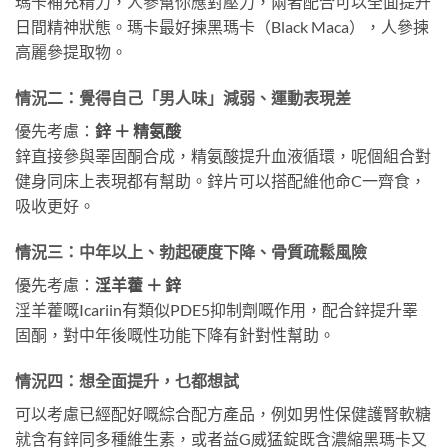
瑪卡補充精力，人參幫你應對壓力，兩者配合可以全面提升
日間精神狀態。瑪卡最好揀黑瑪卡（Black Maca），人參揀
高麗參提取物。
情況二：覺得自己「男人味」減弱、運動表現差
優先考慮：
鋅 ＋ 精氨酸
鋅直接參與睪固酮合成，精氨酸提升血液循環，呢個組合對
健身同床上表現都有幫助。鋅片可以搭配維他命C一齊食，
吸收更好。
情況三：中年以上、勃起硬度下降、骨質疏鬆風險
優先考慮：
淫羊藿 ＋ 鋅
淫羊藿嘅Icariin有類似PDE5抑制劑嘅作用，配合鋅提升睪
固酮，對中年後嘅性功能下降有針對性幫助。
情況四：想全面提升，乜都想試
可以考慮已經配好嘅綜合配方產品，例如男性保健護腎軟糖
就含有鋅同多種維生素，或者益G威猛錠既含濃縮黑瑪卡又