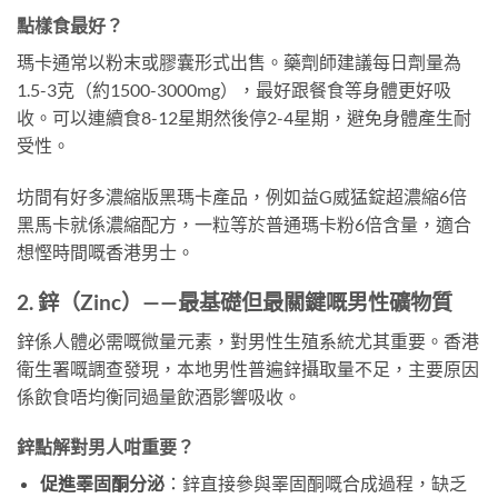
點樣食最好？
瑪卡通常以粉末或膠囊形式出售。藥劑師建議每日劑量為
1.5-3克（約1500-3000mg），最好跟餐食等身體更好吸
收。可以連續食8-12星期然後停2-4星期，避免身體產生耐
受性。
坊間有好多濃縮版黑瑪卡產品，例如益G威猛錠超濃縮6倍
黑馬卡就係濃縮配方，一粒等於普通瑪卡粉6倍含量，適合
想慳時間嘅香港男士。
2. 鋅（Zinc）——最基礎但最關鍵嘅男性礦物質
鋅係人體必需嘅微量元素，對男性生殖系統尤其重要。香港
衛生署嘅調查發現，本地男性普遍鋅攝取量不足，主要原因
係飲食唔均衡同過量飲酒影響吸收。
鋅點解對男人咁重要？
促進睪固酮分泌
：鋅直接參與睪固酮嘅合成過程，缺乏