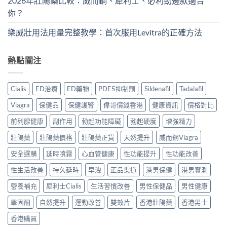
2026年壯陽藥比較：威而鋼、犀利士、必利勁邊款適合
你？
樂威壯用法用量完整教學：首次服用Levitra的正確方法
熱點關注
Cialis
ED治療
ED藥物
PDE5抑制劑
Sildenafil
Tadalafil
Viagra
保健品
保健護腎
偉哥價錢香港
健康資訊
價格對比
前列腺健康
副作用
勃起功能障礙
勃起硬度
增強精力
壯陽藥
壯陽藥價格
壯陽藥正貨
天然提升
威而鋼Viagra
安全選購
延時噴霧
心血管健康
性功能提升
性功能改善
性生活改善
持久延時
早洩
正品渠道
港男保健
港男實測
營養補充
犀利士Cialis
生活習慣改善
男性保健品
男性健康
睪固酮
自然提升
運動改善
雙效片
香港壯陽藥
香港男士
香港購買