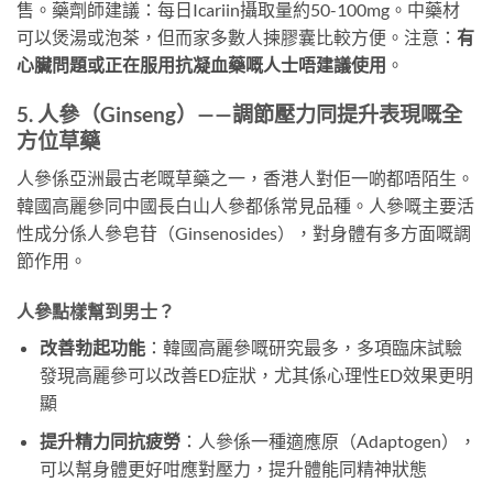
售。藥劑師建議：每日Icariin攝取量約50-100mg。中藥材
可以煲湯或泡茶，但而家多數人揀膠囊比較方便。注意：
有
心臟問題或正在服用抗凝血藥嘅人士唔建議使用
。
5. 人參（Ginseng）——調節壓力同提升表現嘅全
方位草藥
人參係亞洲最古老嘅草藥之一，香港人對佢一啲都唔陌生。
韓國高麗參同中國長白山人參都係常見品種。人參嘅主要活
性成分係人參皂苷（Ginsenosides），對身體有多方面嘅調
節作用。
人參點樣幫到男士？
改善勃起功能
：韓國高麗參嘅研究最多，多項臨床試驗
發現高麗參可以改善ED症狀，尤其係心理性ED效果更明
顯
提升精力同抗疲勞
：人參係一種適應原（Adaptogen），
可以幫身體更好咁應對壓力，提升體能同精神狀態