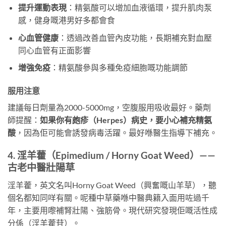
提升運動表現
：精氨酸可以增加血液循環，提升肌肉泵
感，健身嘅港男好多都會食
心血管健康
：透過改善血管內皮功能，長期補充對血壓
同心血管有正面影響
增強免疫
：精氨酸參與多種免疫細胞嘅功能調節
服用注意
建議每日劑量為2000-5000mg，空腹服用吸收最好。藥劑
師提醒：
如果你有皰疹（Herpes）病史，要小心補充精氨
酸
，因為佢可能會誘發病毒活躍。最好喺醫生指導下補充。
4. 淫羊藿（Epimedium / Horny Goat Weed）——
古老中醫壯陽草
淫羊藿，英文名叫Horny Goat Weed（興奮嘅山羊草），聽
個名都知同咩有關。呢種中草藥喺中醫典籍入面用咗過千
年，主要用嚟補腎壯陽、強筋骨。現代研究發現佢嘅活性成
分係
（淫羊藿苷）。