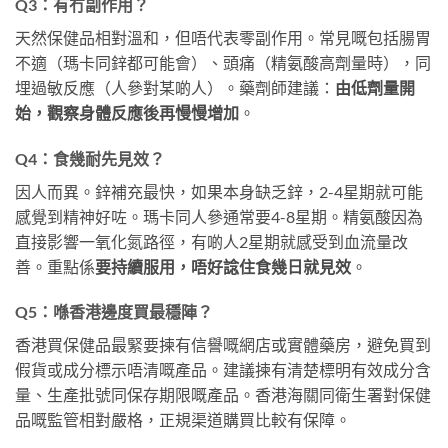
Q3：有冇副作用？
天然保健品相對溫和，但唔代表零副作用。常見嘅包括腸胃
不適（瑪卡同鋅都可能會）、頭痛（精氨酸高劑量時），同
埋過敏反應（人參對某啲人）。藥劑師建議：
由低劑量開
始，觀察身體反應後再慢慢增加
。
Q4：食幾耐先見效？
因人而異。鋅補充最快，如果本身缺乏鋅，2-4星期就可能
感覺到精神好咗。瑪卡同人參通常要4-8星期。精氨酸因為
直接影響一氧化氮路徑，有啲人2星期就感受到血流量改
善。重點係
要持續服用，唔好諗住食幾日就見效
。
Q5：喺香港邊度買最穩陣？
香港買保健品最緊要揀有信譽嘅網店或實體藥房，避免買到
假貨或成分標示唔清嘅產品。建議揀有清楚標明有效成分含
量、生產批號同保存期限嘅產品。香港海關同衛生署對保健
品嘅監管相對嚴格，正規渠道購買比較有保障。