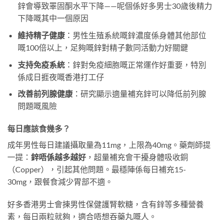
鋅會導致睪固酮水平下降——呢個係好多男士30歲後精力
下降嘅其中一個原因
維持精子健康
：男性生殖系統嘅鋅濃度係身體其他部位
嘅100倍以上，足夠嘅鋅對精子數同活動力好關鍵
支持免疫系統
：鋅對免疫細胞嘅正常運作好重要，特別
係成日捱夜嘅香港打工仔
改善前列腺健康
：研究顯示適量補充鋅可以降低前列腺
問題嘅風險
每日應該食幾多？
成年男性每日建議攝取量為11mg，上限為40mg。藥劑師提
一提：
鋅唔係越多越好
，超量補充會干擾身體吸收銅
（Copper），引起其他問題。最穩陣係每日補充15-
30mg，跟餐食減少胃部不適。
好多香港男士會揀男性保健護腎軟糖，含有鋅等多種營養
素，每日兩粒就夠，適合唔想吞藥丸嘅人。