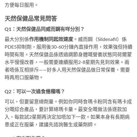
方便每日服用。
天然保健品常見問答
Q1：天然保健品同威而鋼有咩分別？
最大分別係
作用機制同起效速度
。威而鋼（Sildenafil）係
PDE5抑制劑，服用後30-60分鐘內直接作用，效果強但持續
時間有限。天然保健品係透過調節身體嘅營養狀態同荷爾蒙
水平慢慢改善，一般需要連續服用2-8星期先見到效果。兩
者唔係互相排斥——好多人用天然保健品做日常保養，需要
時再用口服藥物。
Q2：可以一次過食幾種嗎？
可以，但要留意總劑量。例如你同時食瑪卡粉同含有瑪卡成
分嘅綜合產品，要計算總瑪卡量。最安全嘅做法係逐款加
入，每款試2星期再決定加唔加下一款。如果本身有長期病
患或正在服藥，建議先諮詢醫生或藥劑師。