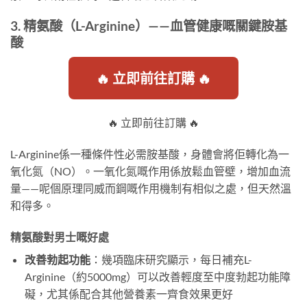
3. 精氨酸（L-Arginine）——血管健康嘅關鍵胺基
酸
🔥 立即前往訂購 🔥
🔥 立即前往訂購 🔥
L-Arginine係一種條件性必需胺基酸，身體會將佢轉化為一
氧化氮（NO）。一氧化氮嘅作用係放鬆血管壁，增加血流
量——呢個原理同威而鋼嘅作用機制有相似之處，但天然溫
和得多。
精氨酸對男士嘅好處
改善勃起功能
：幾項臨床研究顯示，每日補充L-
Arginine（約5000mg）可以改善輕度至中度勃起功能障
礙，尤其係配合其他營養素一齊食效果更好