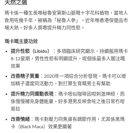
天然之選
瑪卡係一種生長喺秘魯安第斯山脈嘅十字花科植物，當地人
食用咗幾千年，被稱為「秘魯人參」。近年喺香港保健品市
場大熱，好多人買嚟提升精力同性慾。
瑪卡嘅主要功效
提升性慾（Libido）
：多項臨床研究顯示，持續服用瑪卡
8-12星期，男性性慾有明顯提升，呢個係最多人關注嘅
效果
改善精子質量
：2020年一項綜合分析發現，瑪卡可以增
加精子濃度同活動力，對打算生育嘅男士有幫助
提升精力同運動表現
：瑪卡唔似咖啡因咁刺激神經，而
係慢慢補充身體能量，好多港男反映食咗之後日常冇咁
易攰
改善情緒
：瑪卡對壓力同焦慮有調節作用，尤其係黑瑪
卡（Black Maca）效果更顯著