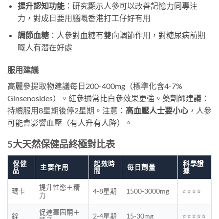
提升認知功能
：研究顯示人參可以改善記憶力同專注
力，對成日要用腦嘅香港打工仔好有用
調節血糖
：人參對血糖有雙向調節作用，對糖尿病前期
嘅人有潛在好處
服用建議
高麗參提取物建議每日200-400mg（標準化含4-7%
Ginsenosides）。紅參通常比白參效果更強。藥劑師建議：
持續服用8星期後停2星期。注意：
高血壓人士要小心
，人參
可能會影響血壓（有人升有人降）。
5大天然保健品終極對比表
保健
起效時
科學證
主要作用
每日劑量
品
間
據
提升性慾＋精
瑪卡
4-8星期
1500-3000mg
⭐⭐⭐⭐
力
促進睪固酮＋
鋅
2-4星期
15-30mg
⭐⭐⭐⭐⭐