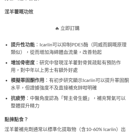
淫羊藿嘅功效
🔥 立即訂購
提升性功能
：Icariin可以抑制PDE5酶（同威而鋼嘅原理
類似），從而增加海綿體血流量，改善勃起
增加骨密度
：研究中發現淫羊藿對骨質疏鬆有預防作
用，對中年以上男士有額外好處
模擬睪固酮作用
：有初步研究顯示Icariin可以提升睪固酮
水平，但證據強度不及直接補充鋅咁明確
抗疲勞
：中醫角度認為「腎主骨生髓」，補充腎氣可以
整體提升精力
點揀點食？
淫羊藿補充劑通常以標準化提取物（含10-60% Icariin）出