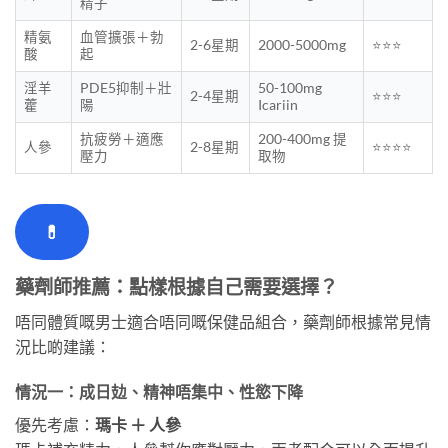
精子
精氨
血管擴張＋勃
2-6星期
2000-5000mg
⭐⭐⭐
酸
起
淫羊
PDE5抑制＋壯
50-100mg
2-4星期
⭐⭐⭐
藿
陽
Icariin
抗疲勞＋適應
200-400mg 提
人參
2-8星期
⭐⭐⭐⭐
壓力
取物
💊
藥劑師推薦：點樣根據自己需要選擇？
唔同體質嘅男士適合唔同嘅保健品組合，藥劑師根據常見情
況比啲建議：
情況一：成日攰、精神唔集中、性慾下降
優先考慮：
瑪卡 ＋ 人參