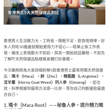
香港男人生活壓力大，工時長、睡眠不足、飲食唔規律，好
多人到咗30幾歲就開始覺得力不從心——唔單止係工作表
現，連床上表現都大不如前。與其一開始就諗藥物，不如先
了解吓天然保健品點樣幫身體打好基礎。
今次藥劑師為大家詳細拆解5款香港男士最常用嘅天然保健
品：
瑪卡（Maca）、鋅（Zinc）、精氨酸（L-Arginine）、
淫羊藿（Horny Goat Weed）同人參（Ginseng）
，從功
效、科學根據到服用方法逐一比併，等你自己判斷邊款最適
合自己。
1. 瑪卡（Maca Root）——秘魯人參，提升精力嘅