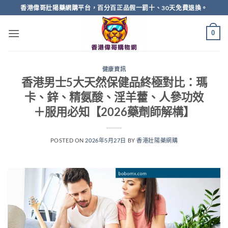
Skip
香港偉哥壯陽藥網購平台，百分百正品假一罰十、30天免費退換。
to
content
0
健康資訊
香港男士5大天然保健品終極對比：瑪
卡、鋅、精氨酸、淫羊藿、人參功效
＋服用必知【2026藥劑師解構】
POSTED ON
2026年5月27日
BY
香港壯陽藥網購