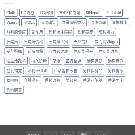
Cialis
ED治療
ED藥物
PDE5抑制劑
Sildenafil
Tadalafil
Viagra
保健品
保健護腎
偉哥價錢香港
健康資訊
價格對比
前列腺健康
副作用
勃起功能障礙
勃起硬度
增強精力
壯陽藥
壯陽藥價格
壯陽藥正貨
天然提升
威而鋼Viagra
安全選購
延時噴霧
心血管健康
性功能提升
性功能改善
性生活改善
持久延時
早洩
正品渠道
港男保健
港男實測
營養補充
犀利士Cialis
生活習慣改善
男性保健品
男性健康
睪固酮
自然提升
運動改善
雙效片
香港壯陽藥
香港男士
香港購買