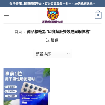
Skip
香港偉哥壯陽藥網購平台，百分百正品假一罰十、30天免費退換。
to
content
0
首頁
/
商品標籤為 “印度超級雙效威爾鋼價格”
篩選