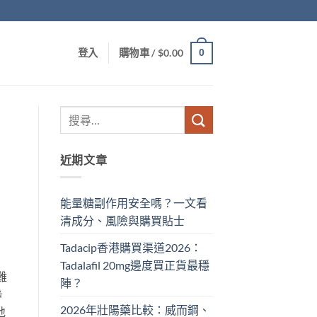
0
登入
購物車 /
$
0.00
近期文章
能量糖副作用安全嗎？一文看
清成分、風險與購買貼士
Tadacip香港購買渠道2026：
Tadalafil 20mg邊度買正貨最穩
難
陣？
聯
2026年壯陽藥比較：威而鋼、
地