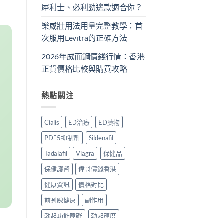
犀利士、必利勁邊款適合你？
樂威壯用法用量完整教學：首
次服用Levitra的正確方法
2026年威而鋼價錢行情：香港
正貨價格比較與購買攻略
熱點關注
Cialis
ED治療
ED藥物
PDE5抑制劑
Sildenafil
Tadalafil
Viagra
保健品
保健護腎
偉哥價錢香港
健康資訊
價格對比
前列腺健康
副作用
勃起功能障礙
勃起硬度