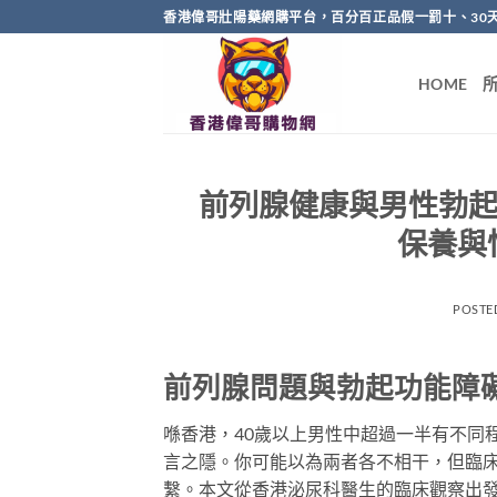
Skip
香港偉哥壯陽藥網購平台，百分百正品假一罰十、30
to
content
HOME
前列腺健康與男性勃起
保養與
POSTE
前列腺問題與勃起功能障
喺香港，40歲以上男性中超過一半有不同
言之隱。你可能以為兩者各不相干，但臨
繫。本文從香港泌尿科醫生的臨床觀察出發