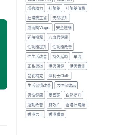
增強精力
壯陽藥
壯陽藥價格
壯陽藥正貨
天然提升
威而鋼Viagra
安全選購
延時噴霧
心血管健康
性功能提升
性功能改善
性生活改善
持久延時
早洩
正品渠道
港男保健
港男實測
營養補充
犀利士Cialis
生活習慣改善
男性保健品
男性健康
睪固酮
自然提升
運動改善
雙效片
香港壯陽藥
香港男士
香港購買