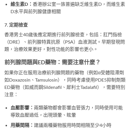
維生素D：
香港辦公室一族普遍缺乏維生素D，而維生素
D水平與前列腺健康相關
7. 定期檢查
香港男士40歲後應定期進行前列腺檢查，包括：肛門指檢
（DRE）、前列腺特異抗原（PSA）血液測試。早期發現問
題，治療效果更好，對性功能的影響也更小。
前列腺問題與ED藥物：需要注意什麼？
如果你正在服用治療前列腺問題的藥物（例如α受體阻滯劑
如Doxazosin、Tamsulosin），同時考慮使用PDE5抑制劑類
ED藥物（如威而鋼Sildenafil、犀利士Tadalafil），需要特別
注意：
血壓影響：
兩類藥物都會影響血管張力，同時使用可能
導致血壓過低，出現頭暈、眩暈
用藥間隔：
建議兩種藥物服用時間相隔至少4小時