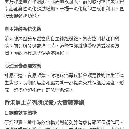
莖海綿體血管平滑肌，允許血液流入。前列腺的慢性炎症會
引起全身性氧化應激增加，干擾一氧化氮的生成和利用，直
接影響勃起功能。
自主神經系統失衡
前列腺周圍分布豐富的自主神經纖維，負責控制勃起和射
精。前列腺發炎或增生時，這些神經纖維受壓迫或發炎浸
潤，導致神經訊號傳導不順暢。
心理因素疊加效應
排尿不適、夜尿頻繁、射精疼痛等症狀會讓男性對性生活產
生焦慮。長期的焦慮和壓力進一步提高交感神經活躍度，形
成「越擔心越不行」的惡性循環。
香港男士前列腺保養7大實戰建議
1. 調整飲食結構
研究證實，地中海飲食模式對前列腺健康有顯著保護作用。