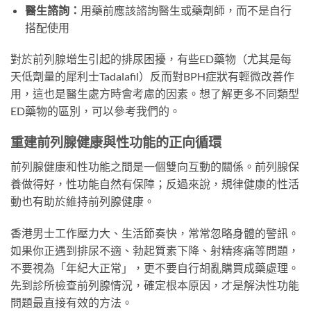
醫生諮詢：
用藥前應該諮詢醫生或藥劑師，而不是自行
搭配使用
對於前列腺增生引起的排尿困擾，有些ED藥物（尤其是每
天低劑量的犀利士Tadalafil）反而對BPH症狀有輕微改善作
用，這也是醫生處方時會考慮的因素。想了解更多不同類型
ED藥物的區別，可以參考我們的。
重建前列腺健康與性功能的正向循環
前列腺健康和性功能之間是一個雙向互動的關係。前列腺保
養做得好，性功能自然有保障；反過來說，規律健康的性活
動也有助於維持前列腺健康。
香港男士工作壓力大、生活節奏快，常常忽略身體的警訊。
如果你正遇到排尿不適、勃起質素下降、射精疼痛等問題，
不要視為「年紀大正常」，更不要自行胡亂購買成藥處理。
先到診所檢查前列腺情況，確定根本原因，才是解決性功能
問題最直接有效的方法。