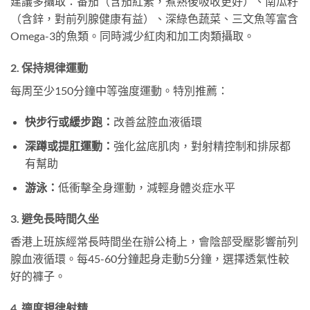
建議多攝取：番茄（含茄紅素，煮熟後吸收更好）、南瓜籽
（含鋅，對前列腺健康有益）、深綠色蔬菜、三文魚等富含
Omega-3的魚類。同時減少紅肉和加工肉類攝取。
2. 保持規律運動
每周至少150分鐘中等強度運動。特別推薦：
快步行或緩步跑：
改善盆腔血液循環
深蹲或提肛運動：
強化盆底肌肉，對射精控制和排尿都
有幫助
游泳：
低衝擊全身運動，減輕身體炎症水平
3. 避免長時間久坐
香港上班族經常長時間坐在辦公椅上，會陰部受壓影響前列
腺血液循環。每45-60分鐘起身走動5分鐘，選擇透氣性較
好的褲子。
4. 適度規律射精