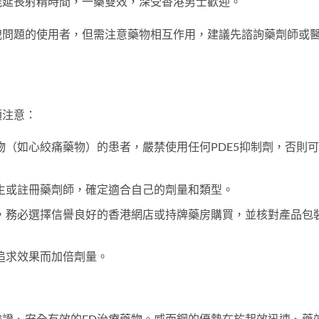
能延長射精時間，一藥雙效，深受香港男士歡迎。
洩問題的使用者，但需注意藥物相互作用，建議先諮詢藥劑師或
須注意：
物（如心絞痛藥物）的患者，嚴禁使用任何PDE5抑制劑，否則
生或註冊藥劑師，確定適合自己的劑量和類型。
，務必選擇信譽良好的香港網店或持牌藥房購買，並核對產品包
追求效果而加倍劑量。
證、安全有效的ED治療藥物。威而鋼的優勢在於起效迅速、藥