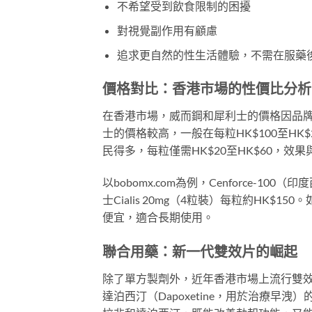
不希望受到飲食限制的困擾
對視覺副作用有顧慮
追求更自然的性生活體驗，不需在服藥
價格對比：香港市場的性價比分析
在香港市場，威而鋼和犀利士的價格因品
士的價格較高，一般在每粒HK$100至HK$2
民得多，每粒僅需HK$20至HK$60，效
以bobomx.com為例，Cenforce-1
士Cialis 20mg（4粒裝）每粒約HK
便宜，適合長期使用。
聯合用藥：新一代雙效片的崛起
除了單方製劑外，近年香港市場上流行雙效片（D
達泊西汀（Dapoxetine，用於治療早洩）