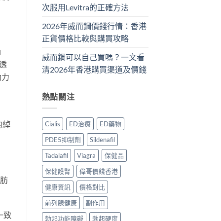
次服用Levitra的正確方法
2026年威而鋼價錢行情：香港
正貨價格比較與購買攻略
l
威而鋼可以自己買嗎？一文看
，透
清2026年香港購買渠道及價錢
動力
熱點關注
的綽
Cialis
ED治療
ED藥物
PDE5抑制劑
Sildenafil
Tadalafil
Viagra
保健品
保健護腎
偉哥價錢香港
脂肪
健康資訊
價格對比
前列腺健康
副作用
一致
勃起功能障礙
勃起硬度