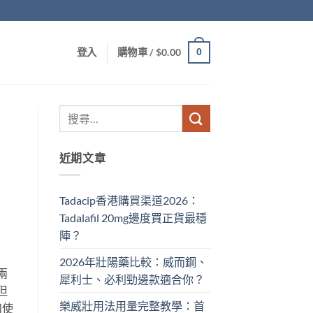
0
登入
購物車 /
$
0.00
近期文章
Tadacip香港購買渠道2026：
Tadalafil 20mg邊度買正貨最穩
陣？
2026年壯陽藥比較：威而鋼、
兩
犀利士、必利勁邊款適合你？
但
樂威壯用法用量完整教學：首
和使