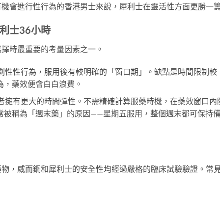
有機會進行性行為的香港男士來說，犀利士在靈活性方面更勝一
犀利士36小時
選擇時最重要的考量因素之一。
計劃性性行為，服用後有較明確的「窗口期」。缺點是時間限制較
為，藥效便會白白浪費。
用者擁有更大的時間彈性。不需精確計算服藥時機，在藥效窗口內
常被稱為「週末藥」的原因——星期五服用，整個週末都可保持
藥物，威而鋼和犀利士的安全性均經過嚴格的臨床試驗驗證。常
。