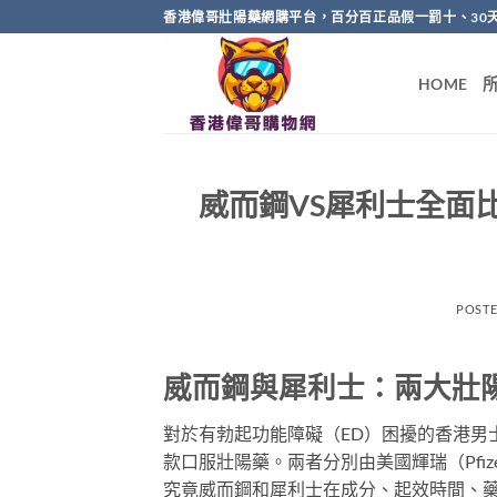
Skip
香港偉哥壯陽藥網購平台，百分百正品假一罰十、30
to
content
HOME
威而鋼VS犀利士全面
POST
威而鋼與犀利士：兩大壯
對於有勃起功能障礙（ED）困擾的香港男士來
款口服壯陽藥。兩者分別由美國輝瑞（Pfize
究竟威而鋼和犀利士在成分、起效時間、