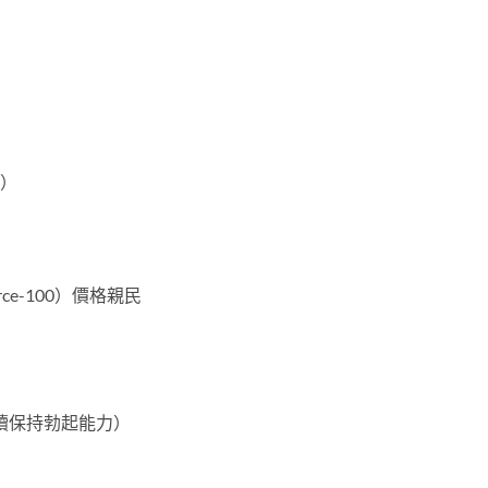
夠）
ce-100）價格親民
）
續保持勃起能力）