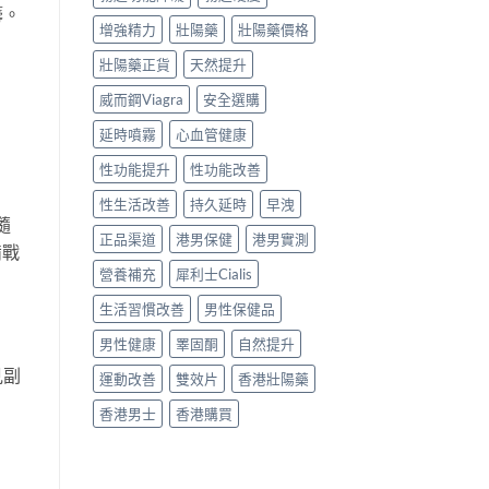
籌。
增強精力
壯陽藥
壯陽藥價格
壯陽藥正貨
天然提升
威而鋼Viagra
安全選購
延時噴霧
心血管健康
性功能提升
性功能改善
性生活改善
持久延時
早洩
隨
正品渠道
港男保健
港男實測
備戰
營養補充
犀利士Cialis
生活習慣改善
男性保健品
男性健康
睪固酮
自然提升
見副
運動改善
雙效片
香港壯陽藥
香港男士
香港購買