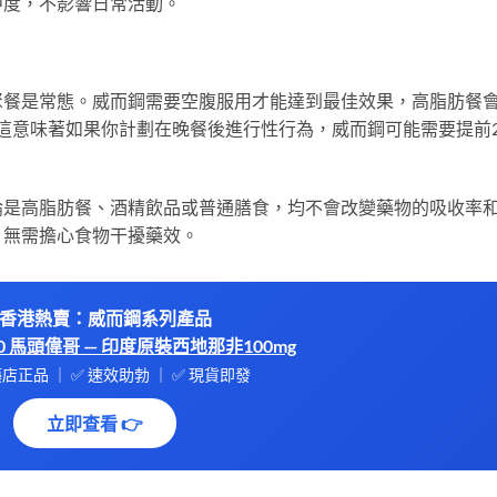
中度，不影響日常活動。
聚餐是常態。威而鋼需要空腹服用才能達到最佳效果，高脂肪餐
。這意味著如果你計劃在晚餐後進行性行為，威而鋼可能需要提前
論是高脂肪餐、酒精飲品或普通膳食，均不會改變藥物的吸收率
，無需擔心食物干擾藥效。
 香港熱賣：威而鋼系列產品
-100 馬頭偉哥 — 印度原裝西地那非100mg
店正品 ｜ ✅ 速效助勃 ｜ ✅ 現貨即發
立即查看 👉