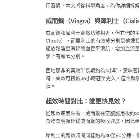
用習慣？本文將從科學角度，為你詳細拆
威而鋼（Viagra）與犀利士（Cia
威而鋼和犀利士雖然功能相近，但它們的主要活
Citrate），而犀利士的有效成分則是他達拉
過放鬆陰莖海綿體血管平滑肌，增加血流
學上有顯著分別。
西地那非的藥效半衰期約為4小時，意味著
時，藥效可持續36小時甚至更久。這也就
號。
起效時間對比：誰更快見效？
從起效速度來看，威而鋼在空腹服用後約3
食物會明顯延緩威而鋼的吸收速度，因此
犀利士的起效時間同樣約為30至60分鐘