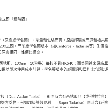
後立即「趕時間」
牌（原廠或學名藥）、劑量和包裝而異。原廠輝瑞威而鋼和禮來
00之間。而印度學名藥版本（如Cenforce、Tadarise等）則價
果與原廠相同，性價比極高。
00（印度西地那非100mg，10粒裝）每粒不到HK$40；而美國禮來原廠
$150。如果以單次使用成本計算，學名藥版本的威而鋼和犀利士均遠比
ual Action Tablet），即同時含有西地那非（或他達拉非
的複方藥物。例如超級雙效犀利士（Super Tadarise）同時含有他