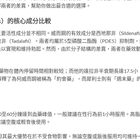
解兩者的差異，幫助你做出最合適的選擇。
lis）的核心成分比較
性成分並不相同。威而鋼的有效成分是西地那非（Sildenafi
非（Tadalafil）。兩者均屬於5型磷酸二酯酶（PDE5）抑制劑
量以實現和維持勃起。然而，由於分子結構的差異，兩者在藥效
藥物在體內停留時間相對較短；而他的達拉非半衰期長達17.5小
解釋了為何威而鋼被稱為「約會藥」，而犀利士則有「週末藥」
0至60分鐘達到血藥峰值，一般建議在性行為前1小時服用。高
建議空腹或輕食後使用。
，但其最大優勢在於不受食物影響，無論空腹或飯後服用均可維持