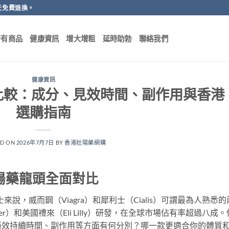
天免費退換。
所有商品
健康資訊
增大增粗
延時助勃
聯絡我們
健康資訊
比較：成分、見效時間、副作用與香港
選購指南
ED ON
2026年7月7日
BY
香港壯陽藥網購
陽藥龍頭全面對比
說，威而鋼（Viagra）和犀利士（Cialis）可謂最為人熟悉的
r）和美國禮來（Eli Lilly）研發，在全球市場佔有率超過八成。
藥效持續時間、副作用等方面有何分別？哪一款更適合你的體質