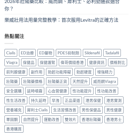
2026年壯陽藥比較：威而鋼、犀利士、必利勁邊款適合
你？
樂威壯用法用量完整教學：首次服用Levitra的正確方法
熱點關注
Cialis
ED治療
ED藥物
PDE5抑制劑
Sildenafil
Tadalafil
Viagra
保健品
保健護腎
偉哥價錢香港
健康資訊
價格對比
前列腺健康
副作用
勃起功能障礙
勃起硬度
增強精力
壯陽藥
壯陽藥價格
壯陽藥正貨
天然提升
威而鋼Viagra
安全選購
延時噴霧
心血管健康
性功能提升
性功能改善
性生活改善
持久延時
早洩
正品渠道
港男保健
港男實測
營養補充
犀利士Cialis
生活習慣改善
男性保健品
男性健康
睪固酮
自然提升
運動改善
雙效片
香港壯陽藥
香港男士
香港購買