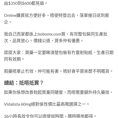
由$350到$600都見過。
Online購買就方便好多，唔使特登出去，落單幾日送到屋
企。
我自己而家都係上bobomx.com買，有完整包裝同生產批
次，品質放心。價錢公道，買多仲有優惠。
提提大家：買藥一定要睇清楚包裝有冇雷射貼紙、生產日期
同有效期。
假藥唔單止冇效，仲可能有害。唔好貪平買來歷不明嘅貨。
總結：抵唔抵買？
如果你係想改善勃起質量同硬度，而唔需要額外持久藥效，
Vidalista 60mg絕對係性價比最高嘅選擇之一。
36小時長效令你可以唔使就時間，隨時隨地都得。