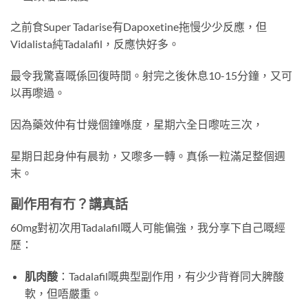
之前食Super Tadarise有Dapoxetine拖慢少少反應，但
Vidalista純Tadalafil，反應快好多。
最令我驚喜嘅係回復時間。射完之後休息10-15分鐘，又可
以再嚟過。
因為藥效仲有廿幾個鐘喺度，星期六全日嚟咗三次，
星期日起身仲有晨勃，又嚟多一轉。真係一粒滿足整個週
末。
副作用有冇？講真話
60mg對初次用Tadalafil嘅人可能偏強，我分享下自己嘅經
歷：
肌肉酸
：Tadalafil嘅典型副作用，有少少背脊同大脾酸
軟，但唔嚴重。