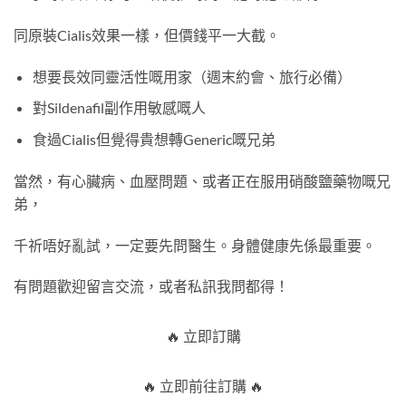
同原裝Cialis效果一樣，但價錢平一大截。
想要長效同靈活性嘅用家（週末約會、旅行必備）
對Sildenafil副作用敏感嘅人
食過Cialis但覺得貴想轉Generic嘅兄弟
當然，有心臟病、血壓問題、或者正在服用硝酸鹽藥物嘅兄
弟，
千祈唔好亂試，一定要先問醫生。身體健康先係最重要。
有問題歡迎留言交流，或者私訊我問都得！
🔥 立即訂購
🔥 立即前往訂購 🔥