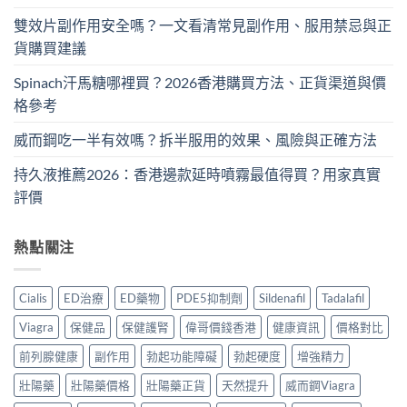
雙效片副作用安全嗎？一文看清常見副作用、服用禁忌與正
貨購買建議
Spinach汗馬糖哪裡買？2026香港購買方法、正貨渠道與價
格參考
威而鋼吃一半有效嗎？拆半服用的效果、風險與正確方法
持久液推薦2026：香港邊款延時噴霧最值得買？用家真實
評價
熱點關注
Cialis
ED治療
ED藥物
PDE5抑制劑
Sildenafil
Tadalafil
Viagra
保健品
保健護腎
偉哥價錢香港
健康資訊
價格對比
前列腺健康
副作用
勃起功能障礙
勃起硬度
增強精力
壯陽藥
壯陽藥價格
壯陽藥正貨
天然提升
威而鋼Viagra