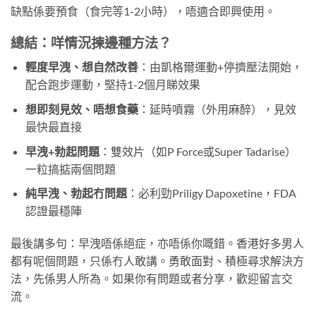
缺點係要預食（食完等1-2小時），唔適合即興使用。
總結：咩情況揀邊種方法？
輕度早洩、想自然改善
：由凱格爾運動+停擠壓法開始，
配合跑步運動，堅持1-2個月睇效果
想即刻見效、唔想食藥
：延時噴霧（外用麻醉），見效
最快最直接
早洩+勃起問題
：雙效片（如P Force或Super Tadarise）
一粒搞掂兩個問題
純早洩、勃起冇問題
：必利勁Priligy Dapoxetine，FDA
認證最穩陣
最後講多句：早洩唔係絕症，亦唔係你嘅錯。香港好多男人
都有呢個問題，只係冇人敢講。勇敢面對、積極尋求解決方
法，先係男人所為。如果你有問題或者分享，歡迎留言交
流。