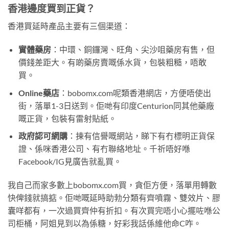
香港邊度買到正貨？
香港買延時產品主要有三個渠道：
實體藥房
：中環、銅鑼灣、旺角、尖沙咀藥房有售，但
價錢差距大。有啲藥房賣嘅係水貨，包裝粗糙，唔敢
買。
Online藥店
：bobomx.com呢類香港網店，方便唔使出
街，落單1-3日送到。佢哋有印度Centurion同其他藥廠
嘅正貨，包裝有雷射貼紙。
政府認可網購
：揀有信譽嘅網站，睇下有冇標明正貨保
證、係咪香港公司、有冇聯絡地址。千祈唔好喺
Facebook/IG見廣告就亂買。
我自己而家多數上bobomx.com買，貪佢方便，落單用轉數
快俾錢就搞掂。佢哋嘅延時助勃分類有齊噴霧、雙效片、膠
囊咩都有，一次過買齊仲有折扣。有次買完唔小心擺咗喺公
司柜桶，阿姐見到以為係糖，好彩我話係維他命C咋。