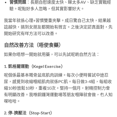
習慣問題
：長期自慰速度太快、睇太多AV、缺乏實戰經
驗。呢點好多人忽略，但其實影響好大。
我當年就係心理+習慣雙重夾擊。成日驚自己太快，結果越
諗越快，搞到女朋友都開始有微言。之後決定認真面對，先
開始研究有咩方法可以改善。
自然改善方法（唔使食藥）
如果你唔想一開始就用藥，可以先試呢啲自然方法：
1. 凱格爾運動（Kegel Exercise）
呢個係最基本嘅骨盆底肌肉訓練。每次小便時嘗試中途忍
尿，感覺到收縮嗰組肌肉就係PC肌。每日做3-4組，每組收
縮10秒放鬆10秒，重複10次。堅持一個月，射精控制力會
有明顯改善。我喺銅鑼灣運動場等朋友嗰陣就會做，冇人知
㗎哈哈。
2. 停-擠壓法（Stop-Start）