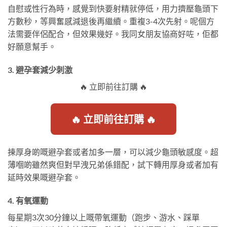
自慰或性行為時，感覺到快要射精就停低，用力擠壓龜頭下
方數秒，等興奮感減退後再繼續。重複3-4次先射。呢個方
法需要伴侶配合，但效果幾好。我同女朋友協商好咗，佢都
好願意幫手。
3. 避孕套減少刺激
🔥 立即前往訂購 🔥
🔥 立即前往訂購 🔥
揀厚身啲嘅避孕套或者加多一層，可以減少龜頭敏感度。超
薄嗰啲雖然爽但對早洩兄弟係錯配，試下轉用厚身或者加有
延時效果嘅避孕套。
4. 有氧運動
每星期3次30分鐘以上嘅帶氧運動（跑步、游水、踩單