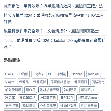
威而鋼吃一半有效嗎？拆半服用的效果、風險與正確方法
持久液推薦2026：香港邊款延時噴霧最值得買？用家真實
評價
能量糖副作用安全嗎？一文看清成分、風險與購買貼士
Tadacip香港購買渠道2026：Tadalafil 20mg邊度買正貨最穩
陣？
熱點關注
Cialis
ED治療
ED藥物
PDE5抑制劑
Sildenafil
Tadalafil
Viagra
保健品
保健護腎
偉哥價錢香港
健康資訊
價格對比
前列腺健康
副作用
勃起功能障礙
勃起硬度
增強精力
壯陽藥
壯陽藥價格
壯陽藥正貨
天然提升
威而鋼Viagra
安全選購
延時噴霧
心血管健康
性功能提升
性功能改善