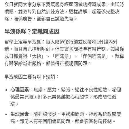
今日就同大家分享下我嘅親身經歷同做功課嘅成果，由延時
噴霧、雙效片到自然訓練方法，逐樣講解。呢篇係完整攻
略，唔係廣告，全部自己試過先寫。
早洩係咩？定義同成因
醫學上定義早洩係：插入陰道後持續或反覆喺1分鐘內射
精，而且自己控制唔到。但其實坊間標準冇咁苛刻，如果你
成日都覺得「太快」、「唔滿意」、「伴侶唔滿足」，就算
冇醫學診斷咁嚴格，都值得正視呢個問題。
早洩成因主要有以下幾類：
心理因素
：焦慮、壓力、緊張、過往不良性經驗。呢個
係最常見嘅，好多兄弟係越擔心就越快，形成惡性循
環。
生理因素
：前列腺發炎、甲狀腺問題、神經系統敏感度
高。部份人有睪固酮偏低問題，都會影響射精控制。