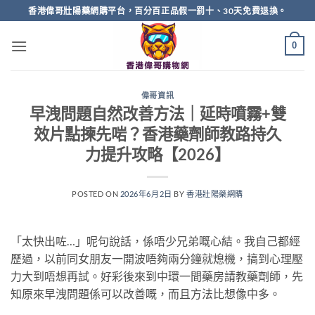
Skip
香港偉哥壯陽藥網購平台，百分百正品假一罰十、30天免費退換。
to
content
0
偉哥資訊
早洩問題自然改善方法｜延時噴霧+雙
效片點揀先啱？香港藥劑師教路持久
力提升攻略【2026】
POSTED ON
2026年6月2日
BY
香港壯陽藥網購
「太快出咗…」呢句說話，係唔少兄弟嘅心結。我自己都經
歷過，以前同女朋友一開波唔夠兩分鐘就熄機，搞到心理壓
力大到唔想再試。好彩後來到中環一間藥房請教藥劑師，先
知原來早洩問題係可以改善嘅，而且方法比想像中多。