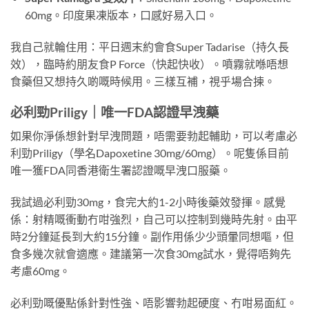
60mg。印度果凍版本，口感好易入口。
我自己就輪住用：平日週末約會食Super Tadarise（持久長
效），臨時約朋友食P Force（快起快收）。噴霧就喺唔想
食藥但又想持久啲嘅時候用。三樣互補，視乎場合揀。
必利勁Priligy｜唯一FDA認證早洩藥
如果你淨係想針對早洩問題，唔需要勃起輔助，可以考慮必
利勁Priligy（學名Dapoxetine 30mg/60mg）。呢隻係目前
唯一獲FDA同香港衛生署認證嘅早洩口服藥。
我試過必利勁30mg，食完大約1-2小時後藥效發揮。感覺
係：射精嘅衝動冇咁強烈，自己可以控制到幾時先射。由平
時2分鐘延長到大約15分鐘。副作用係少少頭暈同想嘔，但
食多幾次就會適應。建議第一次食30mg試水，覺得唔夠先
考慮60mg。
必利勁嘅優點係針對性強、唔影響勃起硬度、冇咁易面紅。