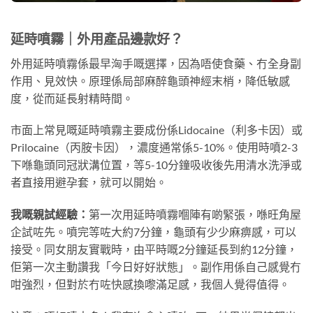
延時噴霧｜外用產品邊款好？
外用延時噴霧係最早洶手嘅選擇，因為唔使食藥、冇全身副
作用、見效快。原理係局部麻醉龜頭神經末梢，降低敏感
度，從而延長射精時間。
市面上常見嘅延時噴霧主要成份係Lidocaine（利多卡因）或
Prilocaine（丙胺卡因），濃度通常係5-10%。使用時噴2-3
下喺龜頭同冠狀溝位置，等5-10分鐘吸收後先用清水洗淨或
者直接用避孕套，就可以開始。
我嘅親試經驗：
第一次用延時噴霧嗰陣有啲緊張，喺旺角屋
企試咗先。噴完等咗大約7分鐘，龜頭有少少麻痹感，可以
接受。同女朋友實戰時，由平時嘅2分鐘延長到約12分鐘，
佢第一次主動讚我「今日好好狀態」。副作用係自己感覺冇
咁強烈，但對於冇咗快感換嚟滿足感，我個人覺得值得。