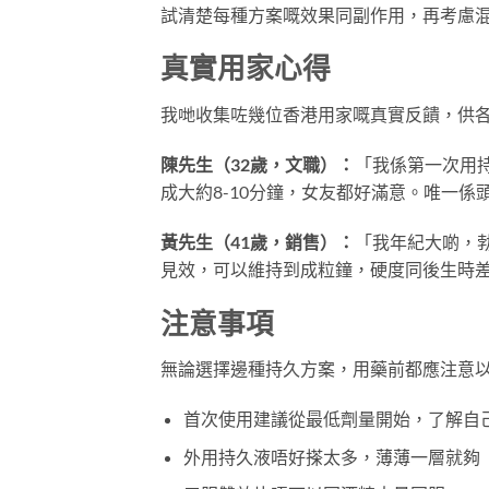
試清楚每種方案嘅效果同副作用，再考慮
真實用家心得
我哋收集咗幾位香港用家嘅真實反饋，供
陳先生（32歲，文職）：
「我係第一次用
成大約8-10分鐘，女友都好滿意。唯一
黃先生（41歲，銷售）：
「我年紀大啲，
見效，可以維持到成粒鐘，硬度同後生時
注意事項
無論選擇邊種持久方案，用藥前都應注意
首次使用建議從最低劑量開始，了解自
外用持久液唔好搽太多，薄薄一層就夠