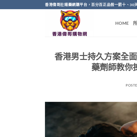
Skip
香港偉哥壯陽藥網購平台，百分百正品假一罰十、30
to
content
HOME
香港男士持久方案全面對
藥劑師教你揀
POST