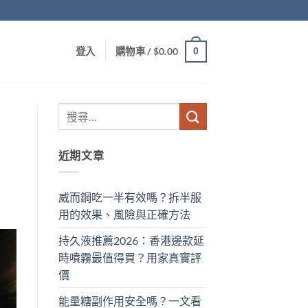
0
登入
購物車 /
$
0.00
近期文章
威而鋼吃一半有效嗎？拆半服
用的效果、風險與正確方法
持久液推薦2026：香港邊款延
時噴霧最值得買？用家真實評
價
能量糖副作用安全嗎？一文看