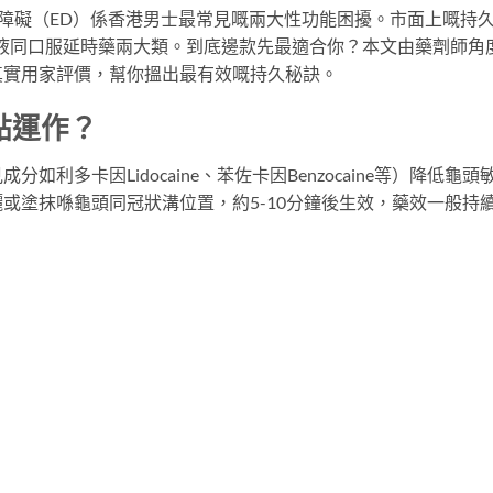
n）同勃起功能障礙（ED）係香港男士最常見嘅兩大性功能困擾。市面上嘅持
液同口服延時藥兩大類。到底邊款先最適合你？本文由藥劑師角
真實用家評價，幫你搵出最有效嘅持久秘訣。
點運作？
利多卡因Lidocaine、苯佐卡因Benzocaine等）降低龜頭
或塗抹喺龜頭同冠狀溝位置，約5-10分鐘後生效，藥效一般持