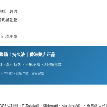
痹感」較強
會影響勃起
自己嘅用量
法國綠騎士持久液｜香港藥店正品
口・溫和持久・不麻不痛・3分鐘見效
 香港現貨・保密包裝・即日寄出
如Tadalafil、Sildenafil、Vardenafil），負責改善勃