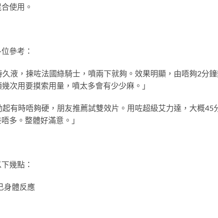
混合使用。
各位參考：
持久液，揀咗法國綠騎士，噴兩下就夠。效果明顯，由唔夠2分鐘
係頭幾次用要摸索用量，噴太多會有少少麻。」
勃起有時唔夠硬，朋友推薦試雙效片。用咗超級艾力達，大概45
差唔多。整體好滿意。」
以下幾點：
己身體反應