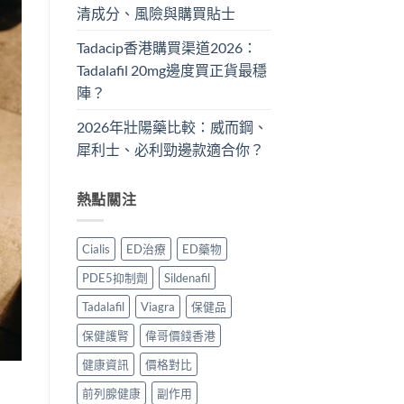
清成分、風險與購買貼士
Tadacip香港購買渠道2026：
Tadalafil 20mg邊度買正貨最穩
陣？
2026年壯陽藥比較：威而鋼、
犀利士、必利勁邊款適合你？
熱點關注
Cialis
ED治療
ED藥物
PDE5抑制劑
Sildenafil
Tadalafil
Viagra
保健品
保健護腎
偉哥價錢香港
健康資訊
價格對比
前列腺健康
副作用