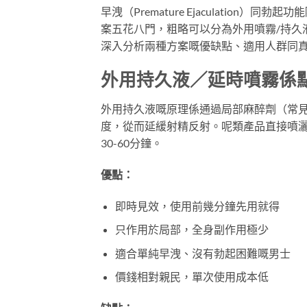
早洩（Premature Ejaculatio
案五花八門，粗略可以分為外用噴霧/持久
深入分析兩種方案嘅優缺點、適用人群同
外用持久液／延時噴霧係
外用持久液嘅原理係通過局部麻醉劑（常見成分如
度，從而延緩射精反射。呢類產品直接噴灑
30-60分鐘。
優點：
即時見效，使用前幾分鐘先用就得
只作用於局部，全身副作用極少
適合單純早洩、沒有勃起困難嘅男士
價錢相對親民，單次使用成本低