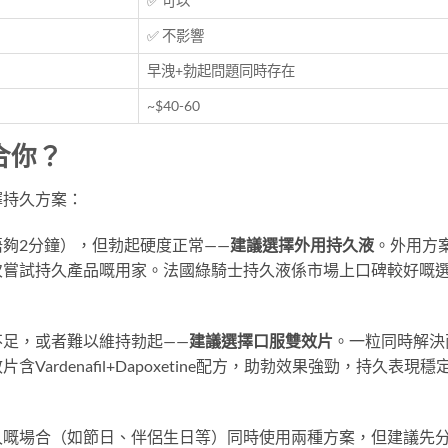
✅ 可以
✅ 不影響
早洩+勃起問題同時存在
~$40-60
合你？
擇持久方案：
夠2分鐘），但勃起硬度正常——
建議選擇外用持久液
。外用方
次嘗試持久產品嘅用家。法國綠騎士持久液係市場上口碑較好嘅
不足，或者難以維持勃起——
建議選擇口服雙效片
。一粒同時解決
rdenafil+Dapoxetine配方，助勃效果強勁，持久表現穩
久嘅場合（如節日、伴侶生日等）同時使用兩種方案，但建議先