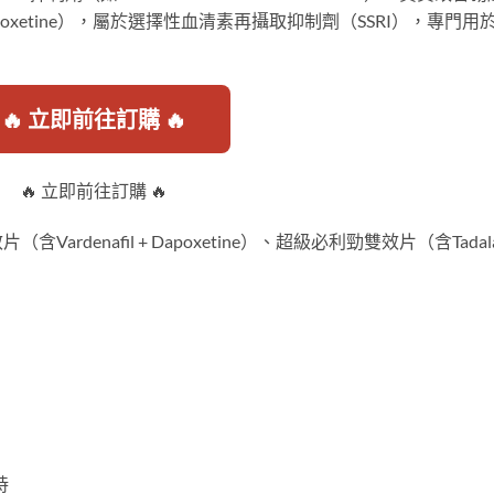
xetine），屬於選擇性血清素再攝取抑制劑（SSRI），專門用
🔥 立即前往訂購 🔥
🔥 立即前往訂購 🔥
denafil + Dapoxetine）、超級必利勁雙效片（含Tadalaf
持