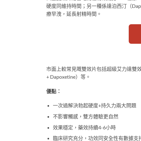
硬度同維持時間；另一種係達泊西汀（Dapo
療早洩，延長射精時間。
市面上較常見嘅雙效片包括超級艾力達雙效片（含Var
+ Dapoxetine）等。
優點：
一次過解決勃起硬度+持久力兩大問題
不影響觸感，雙方體驗更自然
效果穩定，藥效持續4-6小時
臨床研究充分，功效同安全性有數據支