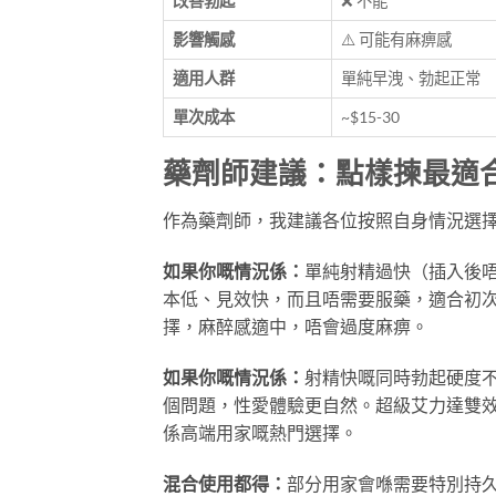
改善勃起
❌ 不能
影響觸感
⚠️ 可能有麻痹感
適用人群
單純早洩、勃起正常
單次成本
~$15-30
藥劑師建議：點樣揀最適
作為藥劑師，我建議各位按照自身情況選
如果你嘅情況係：
單純射精過快（插入後唔
本低、見效快，而且唔需要服藥，適合初
擇，麻醉感適中，唔會過度麻痹。
如果你嘅情況係：
射精快嘅同時勃起硬度
個問題，性愛體驗更自然。超級艾力達雙效片含Va
係高端用家嘅熱門選擇。
混合使用都得：
部分用家會喺需要特別持