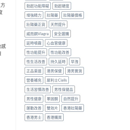
久方
勃起功能障礙
勃起硬度
度
增強精力
壯陽藥
壯陽藥價格
壯陽藥正貨
天然提升
威而鋼Viagra
安全選購
延時噴霧
心血管健康
敏感
性功能提升
性功能改善
續
性生活改善
持久延時
早洩
正品渠道
港男保健
港男實測
營養補充
犀利士Cialis
生活習慣改善
男性保健品
男性健康
睪固酮
自然提升
運動改善
雙效片
香港壯陽藥
香港男士
香港購買