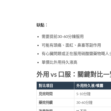
缺點：
需要提前30-60分鐘服用
可能有頭痛、面紅、鼻塞等副作用
有心臟問題或正在服用硝酸鹽藥物嘅人
單價比外用持久液高
外用 vs 口服：關鍵對比一
對比項目
外用持久液/噴霧
見效時間
5-10分鐘
藥效持續
30-60分鐘