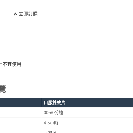
🔥 立即訂購
士不宜使用
覽
口服雙效片
30-60分鐘
4-6小時