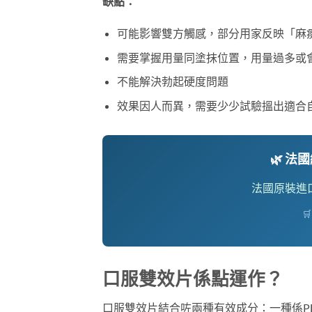
缺點：
可能影響雙方觸感，部分用家反映「麻
需要掌握用量同塗抹位置，用量過多或
不能解決勃起硬度問題
效果因人而異，需要少少試驗搵出適合
🌿 
法國原裝進

口服雙效片係點運作？
口服雙效片結合咗兩種有效成分：一種係PDE5抑制劑（