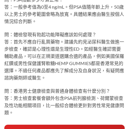
答：一般參考值為0至4 ng/mL。但PSA值隨年齡上升，50歲
以上男士的參考範圍會略為放寬。具體結果應由醫生按個人
情況綜合判斷。
問：體檢發現有勃起功能障礙應該如何處理？
答：首先不應自行亂買藥物。建議先約見泌尿科醫生做進一
步檢查，確認是心理性還是生理性ED。如經醫生確認需要
輔助產品，可以在正規渠道選購合適的產品，例如美國保羅
紅鑽或男性保健護腎軟糖HEMP GUMMIES都是香港常見的
選擇。不過任何產品都應先了解成分及自身狀況，有疑問應
諮詢藥劑師或醫生。
問：香港男士健康檢查與普通身體檢查有什麼分別？
答：男士檢查套餐會額外包含PSA前列腺檢測、荷爾蒙檢查
及性功能相關項目，比一般綜合體檢更針對男性常見健康問
題。