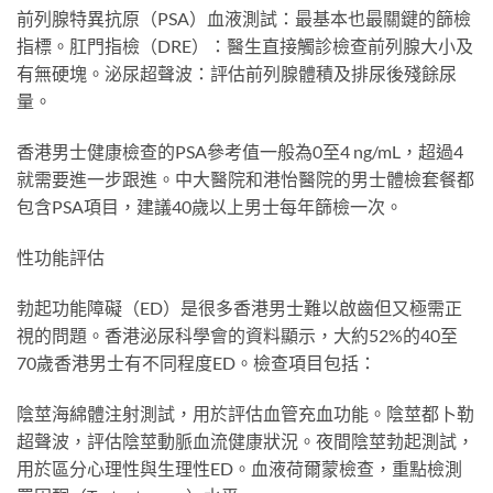
前列腺特異抗原（PSA）血液測試：最基本也最關鍵的篩檢
指標。肛門指檢（DRE）：醫生直接觸診檢查前列腺大小及
有無硬塊。泌尿超聲波：評估前列腺體積及排尿後殘餘尿
量。
香港男士健康檢查的PSA參考值一般為0至4 ng/mL，超過4
就需要進一步跟進。中大醫院和港怡醫院的男士體檢套餐都
包含PSA項目，建議40歲以上男士每年篩檢一次。
性功能評估
勃起功能障礙（ED）是很多香港男士難以啟齒但又極需正
視的問題。香港泌尿科學會的資料顯示，大約52%的40至
70歲香港男士有不同程度ED。檢查項目包括：
陰莖海綿體注射測試，用於評估血管充血功能。陰莖都卜勒
超聲波，評估陰莖動脈血流健康狀況。夜間陰莖勃起測試，
用於區分心理性與生理性ED。血液荷爾蒙檢查，重點檢測