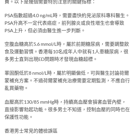
費。以下是幾個需要特別注意的關鍵指標：
PSA指數超過4.0 ng/mL時，需要盡快約見泌尿科專科醫生。
PSA升高不一定代表癌症，前列腺炎或良性增生也會導致
PSA上升，但必須由醫生進一步判斷。
空腹血糖高於5.6 mmol/L時，屬於前期糖尿病，需要調整飲
食及運動習慣。香港每10名成年人中就有1人患糖尿病，很
多男士直到出現ED問題時才發現血糖超標。
睪固酮低於8 nmol/L時，屬於明顯偏低，可與醫生討論荷爾
蒙補充方案。不過荷爾蒙補充治療需要定期監測，不應自行
亂買藥物。
血壓高於130/85 mmHg時，持續高血壓會損害血管內壁，
直接影響勃起功能。很多男士不知道，控制血壓的同時也在
保護性功能。
香港男士常見的體檢誤區