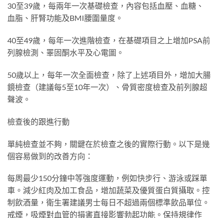
30至39歲，每兩年一次基礎檢查，內容包括血壓、血糖、
血脂、肝腎功能及BMI腰圍量度。
40至49歲，每年一次進階檢查，在基礎項目之上增加PSA前
列腺檢測、睪固酮水平及心電圖。
50歲以上，每年一次全面檢查，除了上述項目外，增加大腸
鏡檢查（建議每5至10年一次）、骨質密度檢查及前列腺超
聲波。
檢查後的跟進行動
單純檢查並不夠，關鍵在於檢查之後的實際行動。以下是幾
個容易做到的改善方向：
每周最少150分鐘中等強度運動，例如快步行、游泳或踩單
車。減少紅肉及加工食品，增加蔬菜及優質蛋白質攝取。控
制飲酒量，衛生署建議男士每日不超過兩個標準飲品單位。
戒煙，吸煙對血管的損害直接影響勃起功能。保持規律作