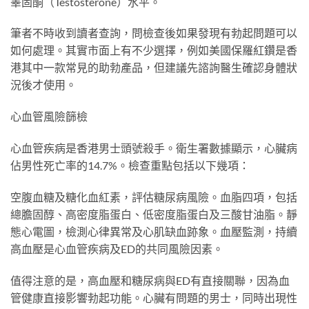
睪固酮（Testosterone）水平。
筆者不時收到讀者查詢，問檢查後如果發現有勃起問題可以
如何處理。其實市面上有不少選擇，例如美國保羅紅鑽是香
港其中一款常見的助勃產品，但建議先諮詢醫生確認身體狀
況後才使用。
心血管風險篩檢
心血管疾病是香港男士頭號殺手。衛生署數據顯示，心臟病
佔男性死亡率的14.7%。檢查重點包括以下幾項：
空腹血糖及糖化血紅素，評估糖尿病風險。血脂四項，包括
總膽固醇、高密度脂蛋白、低密度脂蛋白及三酸甘油脂。靜
態心電圖，檢測心律異常及心肌缺血跡象。血壓監測，持續
高血壓是心血管疾病及ED的共同風險因素。
值得注意的是，高血壓和糖尿病與ED有直接關聯，因為血
管健康直接影響勃起功能。心臟有問題的男士，同時出現性