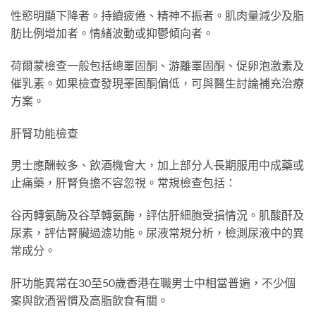
性慾明顯下降者。持續疲倦、精神不振者。肌肉量減少及脂
肪比例增加者。情緒波動或抑鬱傾向者。
荷爾蒙檢查一般包括總睪固酮、游離睪固酮、促卵泡激素及
催乳素。如果檢查發現睪固酮偏低，可與醫生討論補充治療
方案。
肝腎功能檢查
男士應酬較多、飲酒機會大，加上部分人長期服用中成藥或
止痛藥，肝腎負擔不容忽視。常規檢查包括：
谷丙轉氨酶及谷草轉氨酶，評估肝細胞受損情況。肌酸酐及
尿素，評估腎臟過濾功能。尿液常規分析，檢測尿液中的異
常成分。
肝功能異常在30至50歲香港在職男士中相當普遍，不少個
案與飲酒習慣及高脂飲食有關。