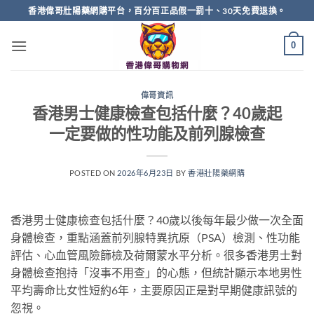
Skip
香港偉哥壯陽藥網購平台，百分百正品假一罰十、30天免費退換。
to
content
0
偉哥資訊
香港男士健康檢查包括什麼？40歲起
一定要做的性功能及前列腺檢查
POSTED ON
2026年6月23日
BY
香港壯陽藥網購
香港男士健康檢查包括什麼？40歲以後每年最少做一次全面
身體檢查，重點涵蓋前列腺特異抗原（PSA）檢測、性功能
評估、心血管風險篩檢及荷爾蒙水平分析。很多香港男士對
身體檢查抱持「沒事不用查」的心態，但統計顯示本地男性
平均壽命比女性短約6年，主要原因正是對早期健康訊號的
忽視。