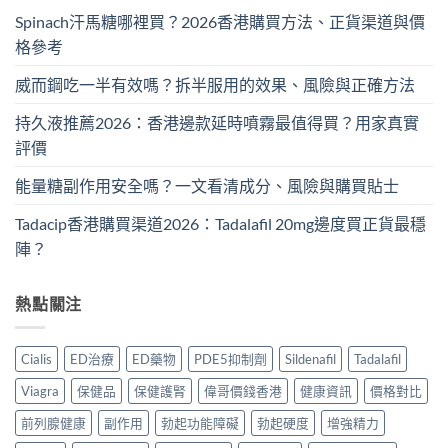
Spinach汗馬糖哪裡買？2026香港購買方法、正貨渠道與價
格參考
威而鋼吃一半有效嗎？拆半服用的效果、風險與正確方法
持久液推薦2026：香港邊款延時噴霧最值得買？用家真實
評價
能量糖副作用安全嗎？一文看清成分、風險與購買貼士
Tadacip香港購買渠道2026：Tadalafil 20mg邊度買正貨最穩
陣？
熱點關注
Cialis
ED治療
ED藥物
PDE5抑制劑
Sildenafil
Tadalafil
Viagra
保健品
保健護腎
偉哥價錢香港
健康資訊
價格對比
前列腺健康
副作用
勃起功能障礙
勃起硬度
增強精力