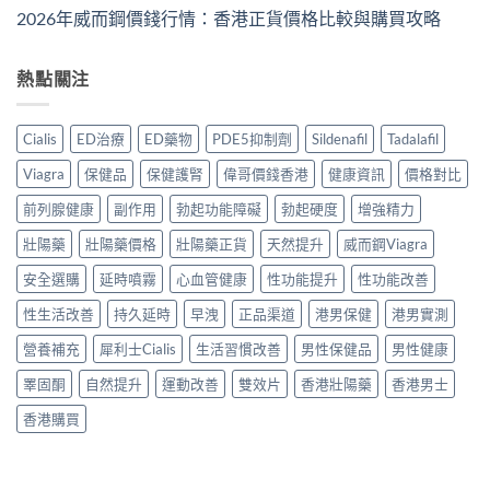
2026年威而鋼價錢行情：香港正貨價格比較與購買攻略
熱點關注
Cialis
ED治療
ED藥物
PDE5抑制劑
Sildenafil
Tadalafil
Viagra
保健品
保健護腎
偉哥價錢香港
健康資訊
價格對比
前列腺健康
副作用
勃起功能障礙
勃起硬度
增強精力
壯陽藥
壯陽藥價格
壯陽藥正貨
天然提升
威而鋼Viagra
安全選購
延時噴霧
心血管健康
性功能提升
性功能改善
性生活改善
持久延時
早洩
正品渠道
港男保健
港男實測
營養補充
犀利士Cialis
生活習慣改善
男性保健品
男性健康
睪固酮
自然提升
運動改善
雙效片
香港壯陽藥
香港男士
香港購買