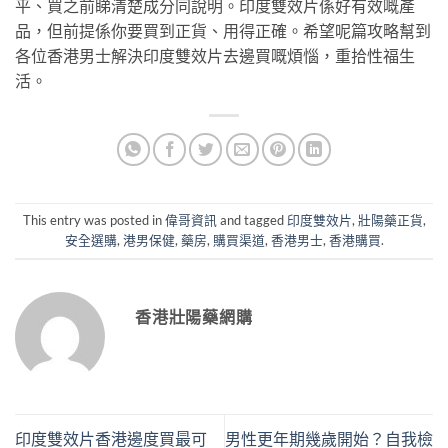
平、買之前睇清楚成分同說明。印度雙效片係好有效嘅產
品，但前提係你要買到正貨、用得正確。希望呢篇攻略幫到
各位香港男士解決印度雙效片去邊買嘅煩惱，重拾性福生
活。
This entry was posted in
偉哥資訊
and tagged
印度雙效片
,
壯陽藥正貨
,
安全選購
,
港男保健
,
藥房
,
購買渠道
,
香港男士
,
香港購買
.
香港壯陽藥網購
印度雙效片香港邊度買最可
男性更年期幾歲開始？自我檢