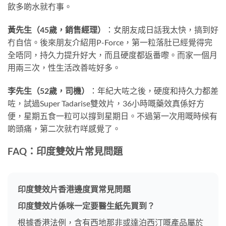
飲多啲水就冇事。
黃先生（45歲，銷售經理）
：女朋友成日話我太快，搞到好
冇自信。後來朋友介紹用P-Force，第一粒落肚已經覺得完
全唔同，持久力提升好大，而且硬度都返番嚟。而家一個月
用兩三次，性生活改善咗好多。
李先生（52歲，司機）
：年紀大咗之後，硬度和持久力都差
咗，試過Super Tadarise雙效片，36小時嘅藥效真係好方
便，星期五食一粒可以撐到星期日。不過第一次用嘅時候有
啲頭痛，第二次就冇咩感覺了。
FAQ：印度雙效片常見問題
印度雙效片香港邊度買常見問題
印度雙效片係咪一定要醫生紙先買到？
根據香港法例，含有西地那非或達泊西汀嘅產品屬於