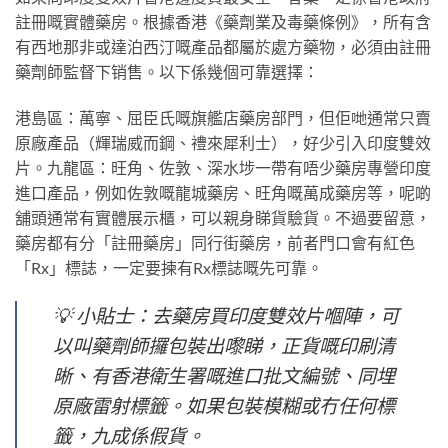
註冊嘅實體藥房。根據香港《藥劑業及毒藥條例》，所有含
有西地那非或達泊西汀嘅產品都屬於處方藥物，必須由註冊
藥劑師監督下销售。以下係幾個可靠選擇：
港島區：萬寧、屈臣氏嘅旗艦店藥房部門，但佢哋通常只賣
原廠產品（輝瑞威而鋼、禮來犀利士），好少引入印度雙效
片。九龍區：旺角、佐敦、深水埗一帶有唔少藥房專營印度
進口產品，例如佐敦嘅龍城藥房、旺角嘅萬成藥房等，呢啲
舖頭通常有實體展示櫃，可以親身睇貨驗貨。不過要留意，
藥房都有分「註冊藥房」同行街藥房，前者門口會有紅色
「Rx」標誌，一定要揀有Rx標誌嘅先可靠。
💡 小貼士：去藥房買印度雙效片嗰陣，可
以叫藥劑師攞包裝出嚟睇，正貨嘅印刷清
晰、有香港衛生署嘅進口批文編號、同埋
原廠雷射標籤。如果包裝模糊或冇任何標
籤，九成係假貨。