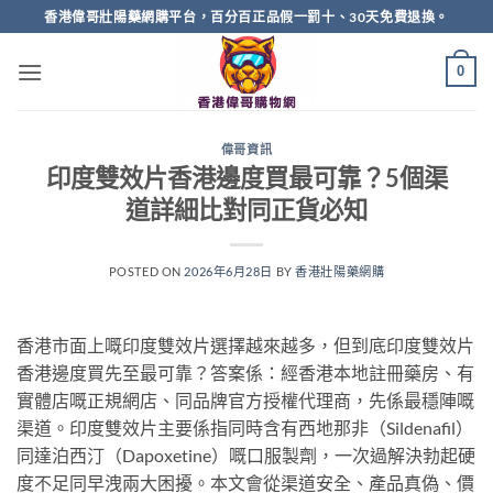
Skip
香港偉哥壯陽藥網購平台，百分百正品假一罰十、30天免費退換。
to
content
0
偉哥資訊
印度雙效片香港邊度買最可靠？5個渠
道詳細比對同正貨必知
POSTED ON
2026年6月28日
BY
香港壯陽藥網購
香港市面上嘅印度雙效片選擇越來越多，但到底印度雙效片
香港邊度買先至最可靠？答案係：經香港本地註冊藥房、有
實體店嘅正規網店、同品牌官方授權代理商，先係最穩陣嘅
渠道。印度雙效片主要係指同時含有西地那非（Sildenafil）
同達泊西汀（Dapoxetine）嘅口服製劑，一次過解決勃起硬
度不足同早洩兩大困擾。本文會從渠道安全、產品真偽、價