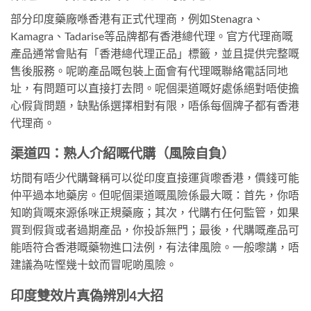
部分印度藥廠喺香港有正式代理商，例如Stenagra、
Kamagra、Tadarise等品牌都有香港總代理。官方代理商嘅
產品通常會貼有「香港總代理正品」標籤，並且提供完整嘅
售後服務。呢啲產品嘅包裝上面會有代理嘅聯絡電話同地
址，有問題可以直接打去問。呢個渠道嘅好處係絕對唔使擔
心假貨問題，缺點係選擇相對有限，唔係每個牌子都有香港
代理商。
渠道四：熟人介紹嘅代購（風險自負）
坊間有唔少代購聲稱可以從印度直接運貨嚟香港，價錢可能
仲平過本地藥房。但呢個渠道嘅風險係最大嘅：首先，你唔
知啲貨嘅來源係咪正規藥廠；其次，代購冇任何監管，如果
買到假貨或者過期產品，你投訴無門；最後，代購嘅產品可
能唔符合香港嘅藥物進口法例，有法律風險。一般嚟講，唔
建議為咗慳幾十蚊而冒呢啲風險。
印度雙效片真偽辨別4大招