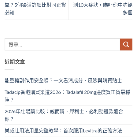
靠？5個渠道詳細比對同正貨
測10大症狀，睇吓你中咗幾
必知
多個
近期文章
能量糖副作用安全嗎？一文看清成分、風險與購買貼士
Tadacip香港購買渠道2026：Tadalafil 20mg邊度買正貨最穩
陣？
2026年壯陽藥比較：威而鋼、犀利士、必利勁邊款適合
你？
樂威壯用法用量完整教學：首次服用Levitra的正確方法