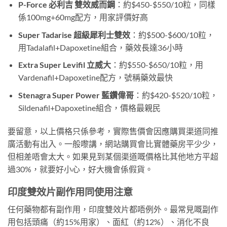
P-Force 必利吉 雙效威而鋼
：約$450-$550/10粒，同樣
係100mg+60mg配方，用家評價好高
Super Tadarise 超級犀利士雙效
：約$500-$600/10粒，
用Tadalafil+Dapoxetine組合，藥效長達36小時
Extra Super Levifil 立威大
：約$550-$650/10粒，用
Vardenafil+Dapoxetine配方，號稱藥效最快
Stenagra Super Power 藍鑽偉哥
：約$420-$520/10粒，
Sildenafil+Dapoxetine組合，價格最親民
要留意，以上價格只係參考，實際售價會因應購買渠道同推
廣活動有出入。一般嚟講，網站購買會比實體藥房平少少，
但相差唔會太大。如果見到某個渠道嘅價格比其他地方平超
過30%，就要好小心，好大機會係假貨。
印度雙效片副作用同使用注意
任何藥物都有副作用，印度雙效片都唔例外。最常見嘅副作
用包括頭痛（約15%用家）、面紅（約12%）、消化不良