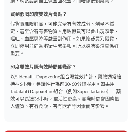
續，應該諮詢醫生做全面檢查，而唔係依賴藥物。
買到假嘅印度雙效片會點？
假貨嘅風險好高，可能完全冇有效成分、劑量不穩
定、甚至含有有害物質。用咗假貨可以會出現頭暈、
嘔吐、血壓驟降等嚴重副作用。如果懷疑買到假貨，
立即停用並向香港衛生署舉報。所以揀啱渠道真係好
重要。
印度雙效片嘅有效時間係幾耐？
以Sildenafil+Dapoxetine組合嘅雙效片計，藥效通常維
持4-6小時，建議性行為前30-60分鐘服用。如果用
Tadalafil+Dapoxetine組合（例如Super Tadarise），藥
效可以長達36小時，靈活性更高。實際時間會因應個
人體質、有冇食飯、有冇飲酒等因素而有影響。