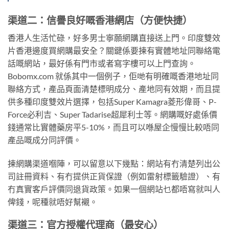
渠道二：信譽良好嘅香港網店（方便快捷）
香港人生活忙碌，好多男士寧願網購直接送上門。印度雙效
片香港邊度買網購最安全？關鍵係要揀有實體地址同聯絡電
話嘅網站，最好係有門市或者寫字樓可以上門查詢。
Bobomx.com 就係其中一個例子，佢哋有明確嘅香港地址同
聯絡方式，產品頁面清楚標明成分、產地同有效期，而且提
供多種印度雙效片選擇，包括Super Kamagra菱形偉哥、P-
Force必利吉、Super Tadarise超犀利士等。網購嘅好處係價
錢通常比實體藥房平5-10%，而且可以喺屋企慢慢比較唔同
產品嘅成分同評價。
揀網購渠道嗰陣，可以留意以下幾點：網站有冇清楚列出公
司註冊資料、有冇提供正貨保證（例如雷射標籤驗證）、有
冇真實客戶評價同退貨政策。如果一個網站乜都唔寫就叫人
俾錢，呢種就唔好幫襯。
渠道三：官方授權代理商（最安心）