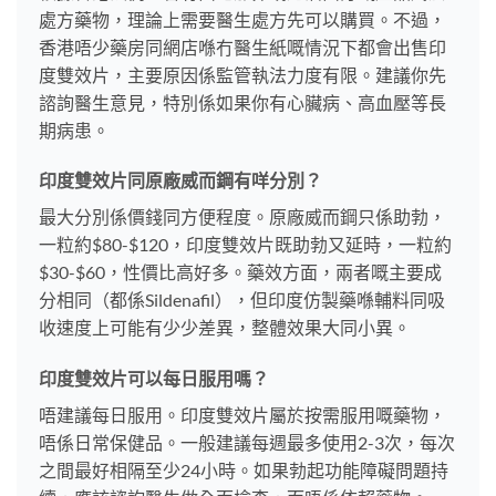
處方藥物，理論上需要醫生處方先可以購買。不過，
香港唔少藥房同網店喺冇醫生紙嘅情況下都會出售印
度雙效片，主要原因係監管執法力度有限。建議你先
諮詢醫生意見，特別係如果你有心臟病、高血壓等長
期病患。
印度雙效片同原廠威而鋼有咩分別？
最大分別係價錢同方便程度。原廠威而鋼只係助勃，
一粒約$80-$120，印度雙效片既助勃又延時，一粒約
$30-$60，性價比高好多。藥效方面，兩者嘅主要成
分相同（都係Sildenafil），但印度仿製藥喺輔料同吸
收速度上可能有少少差異，整體效果大同小異。
印度雙效片可以每日服用嗎？
唔建議每日服用。印度雙效片屬於按需服用嘅藥物，
唔係日常保健品。一般建議每週最多使用2-3次，每次
之間最好相隔至少24小時。如果勃起功能障礙問題持