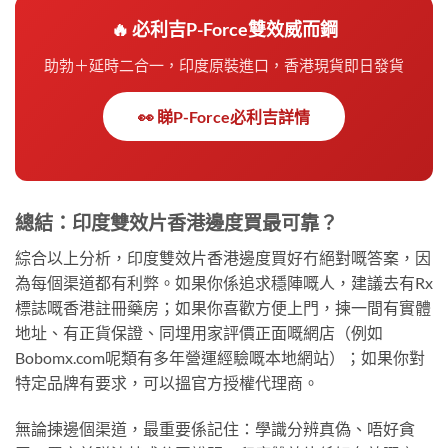
🔥 必利吉P-Force雙效威而鋼
助勃＋延時二合一，印度原裝進口，香港現貨即日發貨
👀 睇P-Force必利吉詳情
總結：印度雙效片香港邊度買最可靠？
綜合以上分析，印度雙效片香港邊度買好冇絕對嘅答案，因
為每個渠道都有利弊。如果你係追求穩陣嘅人，建議去有Rx
標誌嘅香港註冊藥房；如果你喜歡方便上門，揀一間有實體
地址、有正貨保證、同埋用家評價正面嘅網店（例如
Bobomx.com呢類有多年營運經驗嘅本地網站）；如果你對
特定品牌有要求，可以搵官方授權代理商。
無論揀邊個渠道，最重要係記住：學識分辨真偽、唔好貪