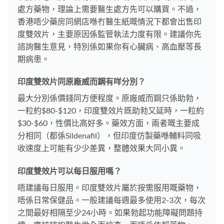
處方藥物，理論上需要醫生處方先可以購買。不過，
香港唔少藥房同網店喺冇醫生紙嘅情況下都會出售印
度雙效片，主要原因係監管執法力度有限。建議你先
諮詢醫生意見，特別係如果你有心臟病、高血壓等長
期病患。
印度雙效片同原廠威而鋼有咩分別？
最大分別係價錢同方便程度。原廠威而鋼只係助勃，
一粒約$80-$120，印度雙效片既助勃又延時，一粒約
$30-$60，性價比高好多。藥效方面，兩者嘅主要成
分相同（都係Sildenafil），但印度仿製藥喺輔料同吸
收速度上可能有少少差異，整體效果大同小異。
印度雙效片可以每日服用嗎？
唔建議每日服用。印度雙效片屬於按需服用嘅藥物，
唔係日常保健品。一般建議每週最多使用2-3次，每次
之間最好相隔至少24小時。如果勃起功能障礙問題持