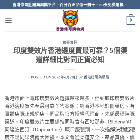
Skip
香港偉哥壯陽藥網購平台，百分百正品假一罰十、30天免費退換。
to
content
0
偉哥資訊
印度雙效片香港邊度買最可靠？5個渠
道詳細比對同正貨必知
POSTED ON
2026年6月28日
BY
香港壯陽藥網購
香港市面上嘅印度雙效片選擇越來越多，但到底印度雙效片
香港邊度買先至最可靠？答案係：經香港本地註冊藥房、有
實體店嘅正規網店、同品牌官方授權代理商，先係最穩陣嘅
渠道。印度雙效片主要係指同時含有西地那非（Sildenafil）
同達泊西汀（Dapoxetine）嘅口服製劑，一次過解決勃起硬
度不足同早洩兩大困擾。本文會從渠道安全、產品真偽、價