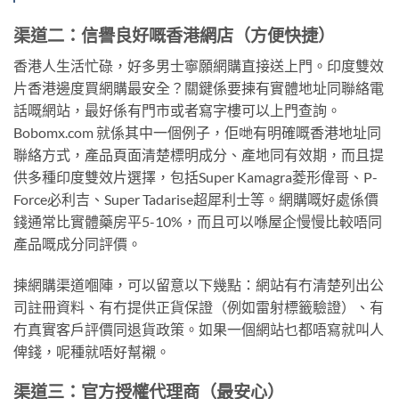
渠道二：信譽良好嘅香港網店（方便快捷）
香港人生活忙碌，好多男士寧願網購直接送上門。印度雙效
片香港邊度買網購最安全？關鍵係要揀有實體地址同聯絡電
話嘅網站，最好係有門市或者寫字樓可以上門查詢。
Bobomx.com 就係其中一個例子，佢哋有明確嘅香港地址同
聯絡方式，產品頁面清楚標明成分、產地同有效期，而且提
供多種印度雙效片選擇，包括Super Kamagra菱形偉哥、P-
Force必利吉、Super Tadarise超犀利士等。網購嘅好處係價
錢通常比實體藥房平5-10%，而且可以喺屋企慢慢比較唔同
產品嘅成分同評價。
揀網購渠道嗰陣，可以留意以下幾點：網站有冇清楚列出公
司註冊資料、有冇提供正貨保證（例如雷射標籤驗證）、有
冇真實客戶評價同退貨政策。如果一個網站乜都唔寫就叫人
俾錢，呢種就唔好幫襯。
渠道三：官方授權代理商（最安心）