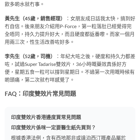
飲多啲水就冇事。
黃先生（45歲，銷售經理）
：女朋友成日話我太快，搞到好
冇自信。後來朋友介紹用P-Force，第一粒落肚已經覺得完
全唔同，持久力提升好大，而且硬度都返番嚟。而家一個月
用兩三次，性生活改善咗好多。
李先生（52歲，司機）
：年紀大咗之後，硬度和持久力都差
咗，試過Super Tadarise雙效片，36小時嘅藥效真係好方
便，星期五食一粒可以撐到星期日。不過第一次用嘅時候有
啲頭痛，第二次就冇咩感覺了。
FAQ：印度雙效片常見問題
印度雙效片香港邊度買常見問題
印度雙效片係咪一定要醫生紙先買到？
根據香港法例，含有西地那非或達泊西汀嘅產品屬於