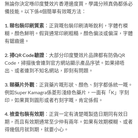
無論你決定喺印度雙效片香港邊度買，學識分辨真偽都係必
備技能。以下係4個簡單有效嘅方法：
1. 睇包裝印刷質素
：正貨嘅包裝印刷清晰銳利，字體冇模
糊，顏色鮮明。假貨通常印刷粗糙，顏色偏淡或偏深，字體
有鋸齒邊。
2. 掃QR Code驗證
：大部分印度雙效片品牌都有防偽QR
Code，掃描後會連到官方網站顯示產品序號。如果掃唔
出、或者連到不知名網站，即刻有問題。
3. 睇藥片外觀
：正貨藥片嘅形狀、顏色、刻字都係統一嘅。
例如Super Kamagra係菱形淺綠色藥片，一面有「K」字刻
印，如果買到圓形或者冇刻字嘅，肯定係假。
4. 檢查包裝有效期
：正貨一定有清楚嘅製造日期同有效日
期，而且有效期通常至少仲有兩年。如果有效期模糊、或者
得幾個月就到期，就要小心。