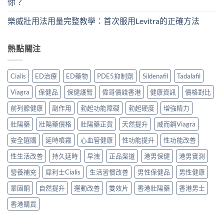
你？
樂威壯用法用量完整教學：首次服用Levitra的正確方法
熱點關注
Cialis
ED治療
ED藥物
PDE5抑制劑
Sildenafil
Tadalafil
Viagra
保健品
保健護腎
偉哥價錢香港
健康資訊
價格對比
前列腺健康
副作用
勃起功能障礙
勃起硬度
增強精力
壯陽藥
壯陽藥價格
壯陽藥正貨
天然提升
威而鋼Viagra
安全選購
延時噴霧
心血管健康
性功能提升
性功能改善
性生活改善
持久延時
早洩
正品渠道
港男保健
港男實測
營養補充
犀利士Cialis
生活習慣改善
男性保健品
男性健康
睪固酮
自然提升
運動改善
雙效片
香港壯陽藥
香港男士
香港購買