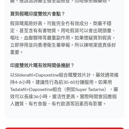
續，應該諮詢醫生做全面檢查，而唔係依賴藥物。
買到假嘅印度雙效片會點？
假貨嘅風險好高，可能完全冇有效成分、劑量不穩
定、甚至含有有害物質。用咗假貨可以會出現頭暈、
嘔吐、血壓驟降等嚴重副作用。如果懷疑買到假貨，
立即停用並向香港衛生署舉報。所以揀啱渠道真係好
重要。
印度雙效片嘅有效時間係幾耐？
以Sildenafil+Dapoxetine組合嘅雙效片計，藥效通常維
持4-6小時，建議性行為前30-60分鐘服用。如果用
Tadalafil+Dapoxetine組合（例如Super Tadarise），藥
效可以長達36小時，靈活性更高。實際時間會因應個
人體質、有冇食飯、有冇飲酒等因素而有影響。