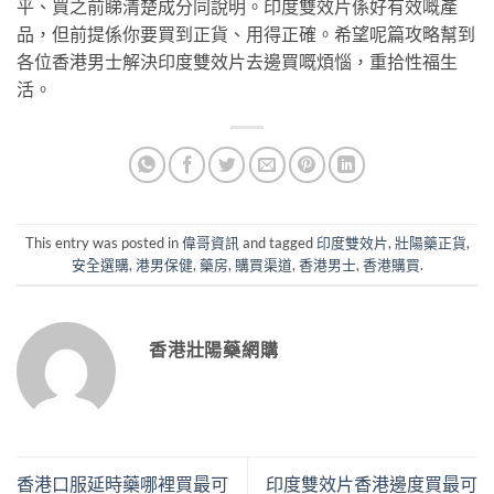
平、買之前睇清楚成分同說明。印度雙效片係好有效嘅產
品，但前提係你要買到正貨、用得正確。希望呢篇攻略幫到
各位香港男士解決印度雙效片去邊買嘅煩惱，重拾性福生
活。
This entry was posted in
偉哥資訊
and tagged
印度雙效片
,
壯陽藥正貨
,
安全選購
,
港男保健
,
藥房
,
購買渠道
,
香港男士
,
香港購買
.
香港壯陽藥網購
香港口服延時藥哪裡買最可
印度雙效片香港邊度買最可