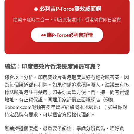
🔥 必利吉P-Force雙效威而鋼
助勃＋延時二合一，印度原裝進口，香港現貨即日發貨
👀 睇P-Force必利吉詳情
總結：印度雙效片香港邊度買最可靠？
綜合以上分析，印度雙效片香港邊度買好冇絕對嘅答案，因
為每個渠道都有利弊。如果你係追求穩陣嘅人，建議去有Rx
標誌嘅香港註冊藥房；如果你喜歡方便上門，揀一間有實體
地址、有正貨保證、同埋用家評價正面嘅網店（例如
Bobomx.com呢類有多年營運經驗嘅本地網站）；如果你對
特定品牌有要求，可以搵官方授權代理商。
無論揀邊個渠道，最重要係記住：學識分辨真偽、唔好貪