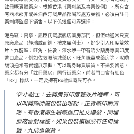
註冊嘅實體藥房。根據香港《藥劑業及毒藥條例》，所有含
有西地那非或達泊西汀嘅產品都屬於處方藥物，必須由註冊
藥劑師監督下销售。以下係幾個可靠選擇：
港島區：萬寧、屈臣氏嘅旗艦店藥房部門，但佢哋通常只賣
原廠產品（輝瑞威而鋼、禮來犀利士），好少引入印度雙效
片。九龍區：旺角、佐敦、深水埗一帶有唔少藥房專營印度
進口產品，例如佐敦嘅龍城藥房、旺角嘅萬成藥房等，呢啲
舖頭通常有實體展示櫃，可以親身睇貨驗貨。不過要留意，
藥房都有分「註冊藥房」同行街藥房，前者門口會有紅色
「Rx」標誌，一定要揀有Rx標誌嘅先可靠。
💡 小貼士：去藥房買印度雙效片嗰陣，可
以叫藥劑師攞包裝出嚟睇，正貨嘅印刷清
晰、有香港衛生署嘅進口批文編號、同埋
原廠雷射標籤。如果包裝模糊或冇任何標
籤，九成係假貨。