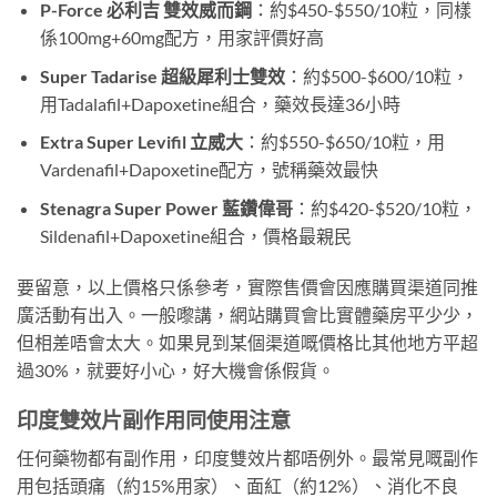
P-Force 必利吉 雙效威而鋼
：約$450-$550/10粒，同樣
係100mg+60mg配方，用家評價好高
Super Tadarise 超級犀利士雙效
：約$500-$600/10粒，
用Tadalafil+Dapoxetine組合，藥效長達36小時
Extra Super Levifil 立威大
：約$550-$650/10粒，用
Vardenafil+Dapoxetine配方，號稱藥效最快
Stenagra Super Power 藍鑽偉哥
：約$420-$520/10粒，
Sildenafil+Dapoxetine組合，價格最親民
要留意，以上價格只係參考，實際售價會因應購買渠道同推
廣活動有出入。一般嚟講，網站購買會比實體藥房平少少，
但相差唔會太大。如果見到某個渠道嘅價格比其他地方平超
過30%，就要好小心，好大機會係假貨。
印度雙效片副作用同使用注意
任何藥物都有副作用，印度雙效片都唔例外。最常見嘅副作
用包括頭痛（約15%用家）、面紅（約12%）、消化不良