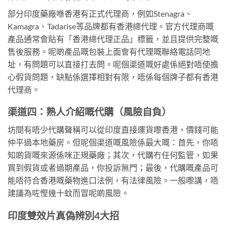
部分印度藥廠喺香港有正式代理商，例如Stenagra、
Kamagra、Tadarise等品牌都有香港總代理。官方代理商嘅
產品通常會貼有「香港總代理正品」標籤，並且提供完整嘅
售後服務。呢啲產品嘅包裝上面會有代理嘅聯絡電話同地
址，有問題可以直接打去問。呢個渠道嘅好處係絕對唔使擔
心假貨問題，缺點係選擇相對有限，唔係每個牌子都有香港
代理商。
渠道四：熟人介紹嘅代購（風險自負）
坊間有唔少代購聲稱可以從印度直接運貨嚟香港，價錢可能
仲平過本地藥房。但呢個渠道嘅風險係最大嘅：首先，你唔
知啲貨嘅來源係咪正規藥廠；其次，代購冇任何監管，如果
買到假貨或者過期產品，你投訴無門；最後，代購嘅產品可
能唔符合香港嘅藥物進口法例，有法律風險。一般嚟講，唔
建議為咗慳幾十蚊而冒呢啲風險。
印度雙效片真偽辨別4大招